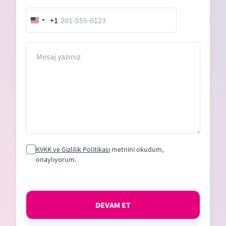
+1
United
States
+1
Mesaj
KVKK ve Gizlilik Politikası
metnini okudum,
onaylıyorum.
DEVAM ET