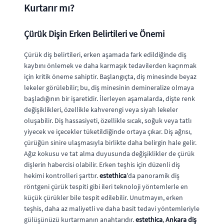
Kurtarır mı?
Çürük Dişin Erken Belirtileri ve Önemi
Çürük diş belirtileri, erken aşamada fark edildiğinde diş
kaybını önlemek ve daha karmaşık tedavilerden kaçınmak
için kritik öneme sahiptir. Başlangıçta, diş minesinde beyaz
lekeler görülebilir; bu, diş minesinin demineralize olmaya
başladığının bir işaretidir. İlerleyen aşamalarda, dişte renk
değişiklikleri, özellikle kahverengi veya siyah lekeler
oluşabilir. Diş hassasiyeti, özellikle sıcak, soğuk veya tatlı
yiyecek ve içecekler tüketildiğinde ortaya çıkar. Diş ağrısı,
çürüğün sinire ulaşmasıyla birlikte daha belirgin hale gelir.
Ağız kokusu ve tat alma duyusunda değişiklikler de çürük
dişlerin habercisi olabilir. Erken teşhis için düzenli diş
hekimi kontrolleri şarttır.
estethica
'da panoramik diş
röntgeni çürük tespiti gibi ileri teknoloji yöntemlerle en
küçük çürükler bile tespit edilebilir. Unutmayın, erken
teşhis, daha az maliyetli ve daha basit tedavi yöntemleriyle
gülüşünüzü kurtarmanın anahtarıdır.
estethica
,
Ankara diş