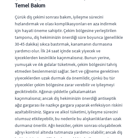
Temel Bakım
Çürük diş çekimi sonrası bakım, iyileşme sürecini
hızlandırmak ve olası komplikasyonları en aza indirmek
için hayati öneme sahiptir. Çekim bölgesine yerleştirilen
tamponu, diş hekiminizin önerdiği süre boyunca (genellikle
30-45 dakika) sıkıca bastırmak, kanamanın durmasına
yardımcı olur. İlk 24 saat içinde sıcak yiyecek ve
içeceklerden kesinlikle kaçınmalısınız. Bunun yerine,
yumuşak ve ılık gıdalar tüketmek, çekim bölgesini tahriş
etmeden beslenmenizi sağlar. Sert ve çiğneme gerektiren
yiyeceklerden uzak durmak da önemlidir, çünkü bu tür
yiyecekler çekim bölgesine zarar verebilir ve iyileşmeyi
geciktirebilir. Ağzınızı şiddetle çalkalamaktan
kaçınmalısınız; ancak diş hekiminizin önerdiği antiseptik
ağız gargarası ile nazikçe gargara yaparak enfeksiyon riskini
azaltabilirsiniz. Sigara ve alkol tüketimi, iyileşme sürecini
olumsuz etkileyebilir, bu nedenle bu alışkanlıklardan uzak
durmanız önerilir. Ağrı kesiciler, çekim sonrası oluşabilecek
ağrıyı kontrol altında tutmanıza yardımcı olabilir; ancak diş