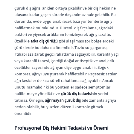
Çürük diş ağrısı aniden ortaya çıkabilir ve bir diş hekimine
ulaşana kadar geçen sürede dayanılmaz hale gelebilir. Bu
durumda, evde uygulanabilecek bazı yöntemlerle ağrıyı
hafifletmek mümkündür. Düzenli diş fırçalama, ağızdaki
bakteri ve yiyecek artıklarını temizleyerek ağrıyı azaltır.
Özellikle
arka diş çürüğü
gibi ulaşılması zor bölgelerdeki
çürüklerde bu daha da önemlidir. Tuzlu su gargarası,
iltihabı azaltarak geçici rahatlama sağlayabilir. Karanfil yağı
veya karanfil tanesi, içerdiği doğal antiseptik ve analjezik
özellikler sayesinde ağrıyan dişe uygulanabilir. Soğuk
kompres, ağrıyı uyuşturarak hafifletebilir. Reçetesiz satılan
ağrı kesiciler de kısa süreli rahatlama sağlayabilir. Ancak
unutulmamalıdır ki bu yöntemler sadece semptomları
hafifletmeye yöneliktir ve
çürük diş tedavisi
nin yerini
tutmaz. Örneğin,
ağrımayan çürük diş
bile zamanla ağrıya
neden olabilir, bu yüzden düzenli kontrole gitmek
önemlidir.
Profesyonel Diş Hekimi Tedavisi ve Önemi