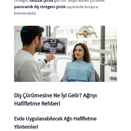
Örneğin,
okluzal çürük
gibi zor tespit edilen çürükler,
panoramik diş röntgeni çürük
sayesinde kolayca
belirlenebilir.
Diş Çürümesine Ne İyi Gelir? Ağrıyı
Hafifletme Rehberi
Evde Uygulanabilecek Ağrı Hafifletme
Yöntemleri