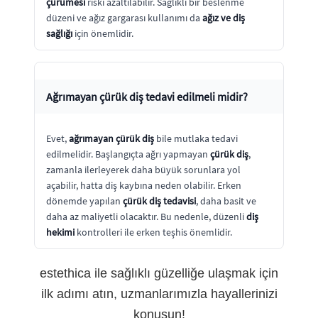
çürümesi
riski azaltılabilir. Sağlıklı bir beslenme
düzeni ve ağız gargarası kullanımı da
ağız ve diş
sağlığı
için önemlidir.
Ağrımayan çürük diş tedavi edilmeli midir?
Evet,
ağrımayan çürük diş
bile mutlaka tedavi
edilmelidir. Başlangıçta ağrı yapmayan
çürük diş
,
zamanla ilerleyerek daha büyük sorunlara yol
açabilir, hatta diş kaybına neden olabilir. Erken
dönemde yapılan
çürük diş tedavisi
, daha basit ve
daha az maliyetli olacaktır. Bu nedenle, düzenli
diş
hekimi
kontrolleri ile erken teşhis önemlidir.
estethica ile sağlıklı güzelliğe ulaşmak için
ilk adımı atın, uzmanlarımızla hayallerinizi
konuşun!