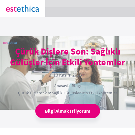
section Service {
}
Çürük Dişlere Son: Sağlıklı
Gülüşler İçin Etkili Yöntemler
13 Kasım 2025
Anasayfa
›
Blog
›
Çürük Dişlere Son: Sağlıklı Gülüşler İçin Etkili Yöntemler
Bilgi Almak İstiyorum