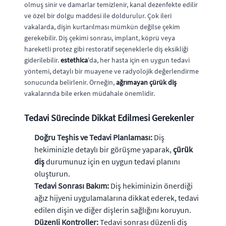
olmuş sinir ve damarlar temizlenir, kanal dezenfekte edilir
ve özel bir dolgu maddesi ile doldurulur. Çok ileri
vakalarda, dişin kurtarılması mümkün değilse çekim
gerekebilir. Diş çekimi sonrası, implant, köprü veya
hareketli protez gibi restoratif seçeneklerle diş eksikliği
giderilebilir.
estethica
'da, her hasta için en uygun tedavi
yöntemi, detaylı bir muayene ve radyolojik değerlendirme
sonucunda belirlenir. Örneğin,
ağrımayan çürük diş
vakalarında bile erken müdahale önemlidir.
Tedavi Sürecinde Dikkat Edilmesi Gerekenler
Doğru Teşhis ve Tedavi Planlaması:
Diş
hekiminizle detaylı bir görüşme yaparak,
çürük
diş
durumunuz için en uygun tedavi planını
oluşturun.
Tedavi Sonrası Bakım:
Diş hekiminizin önerdiği
ağız hijyeni uygulamalarına dikkat ederek, tedavi
edilen dişin ve diğer dişlerin sağlığını koruyun.
Düzenli Kontroller:
Tedavi sonrası düzenli diş