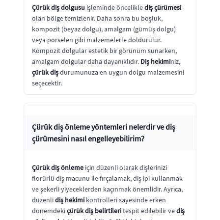
Çürük diş dolgusu
işleminde öncelikle
diş çürümesi
olan bölge temizlenir. Daha sonra bu boşluk,
kompozit (beyaz dolgu), amalgam (gümüş dolgu)
veya porselen gibi malzemelerle doldurulur.
Kompozit dolgular estetik bir görünüm sunarken,
amalgam dolgular daha dayanıklıdır.
Diş hekimi
niz,
çürük diş
durumunuza en uygun dolgu malzemesini
seçecektir.
Çürük diş önleme yöntemleri nelerdir ve diş
çürümesini nasıl engelleyebilirim?
Çürük diş önleme
için düzenli olarak dişlerinizi
florürlü diş macunu ile fırçalamak, diş ipi kullanmak
ve şekerli yiyeceklerden kaçınmak önemlidir. Ayrıca,
düzenli
diş hekimi
kontrolleri sayesinde erken
dönemdeki
çürük diş belirtileri
tespit edilebilir ve
diş