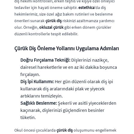
diş hekimi kontrolleri, erken teşhis ve kişiye özel önleyici
tedaviler için hayati öneme sahiptir.
estethica
'da diş
hekimlerimiz, size özel ağız bakım rutinleri ve beslenme
önerileri sunarak
çürük diş
riskinizi azaltmanıza yardımcı
olur. Örneğin,
okluzal çürük
gibi erken dönem çürükler
düzenli kontrollerle tespit edilebilir.
Çürük Diş Önleme Yollarını Uygulama Adımları
Doğru Fırçalama Tekniği:
Dişlerinizi nazikçe,
dairesel hareketlerle ve en az iki dakika boyunca
fırçalayın.
Diş İpi Kullanımı:
Her gün düzenli olarak diş ipi
kullanarak diş aralarındaki plak ve yiyecek
artıklarını temizleyin.
Sağlıklı Beslenme:
Şekerli ve asitli yiyeceklerden
kaçınarak, dişlerinizi güçlendiren besinler
tüketin.
Okul öncesi çocuklarda
çürük diş
oluşumunu engellemek