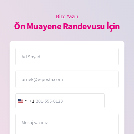
Bize Yazın
Ön Muayene Randevusu İçin
İsim
E-Posta
+1
United
States
+1
Mesaj