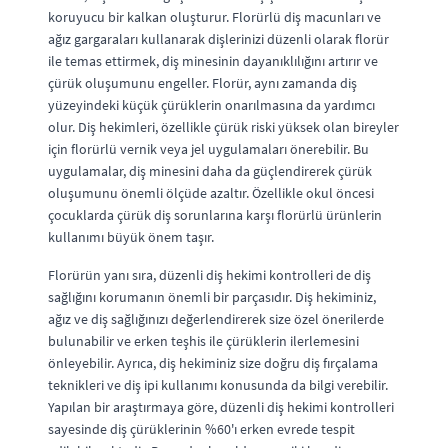
koruyucu bir kalkan oluşturur. Florürlü diş macunları ve
ağız gargaraları kullanarak dişlerinizi düzenli olarak florür
ile temas ettirmek, diş minesinin dayanıklılığını artırır ve
çürük oluşumunu engeller. Florür, aynı zamanda diş
yüzeyindeki küçük çürüklerin onarılmasına da yardımcı
olur. Diş hekimleri, özellikle çürük riski yüksek olan bireyler
için florürlü vernik veya jel uygulamaları önerebilir. Bu
uygulamalar, diş minesini daha da güçlendirerek çürük
oluşumunu önemli ölçüde azaltır. Özellikle okul öncesi
çocuklarda çürük diş sorunlarına karşı florürlü ürünlerin
kullanımı büyük önem taşır.
Florürün yanı sıra, düzenli diş hekimi kontrolleri de diş
sağlığını korumanın önemli bir parçasıdır. Diş hekiminiz,
ağız ve diş sağlığınızı değerlendirerek size özel önerilerde
bulunabilir ve erken teşhis ile çürüklerin ilerlemesini
önleyebilir. Ayrıca, diş hekiminiz size doğru diş fırçalama
teknikleri ve diş ipi kullanımı konusunda da bilgi verebilir.
Yapılan bir araştırmaya göre, düzenli diş hekimi kontrolleri
sayesinde diş çürüklerinin %60'ı erken evrede tespit