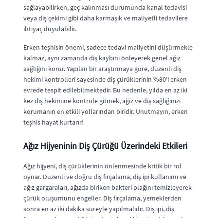
sağlayabilirken, geç kalınması durumunda kanal tedavisi
veya diş çekimi gibi daha karmaşık ve maliyetli tedavilere
ihtiyaç duyulabilir.
Erken teşhisin önemi, sadece tedavi maliyetini düşürmekle
kalmaz, aynı zamanda diş kaybını önleyerek genel ağız
sağlığını korur. Yapılan bir araştırmaya göre, düzenli diş
hekimi kontrolleri sayesinde diş çürüklerinin %80'i erken
evrede tespit edilebilmektedir. Bu nedenle, yılda en az iki
kez diş hekimine kontrole gitmek, ağız ve diş sağlığınızı
korumanın en etkili yollarından biridir. Unutmayın, erken
teşhis hayat kurtarır!
Ağız Hijyeninin Diş Çürüğü Üzerindeki Etkileri
Ağız hijyeni, diş çürüklerinin önlenmesinde kritik bir rol
oynar. Düzenli ve doğru diş fırçalama, diş ipi kullanımı ve
ağız gargaraları, ağızda biriken bakteri plağını temizleyerek
çürük oluşumunu engeller. Diş fırçalama, yemeklerden
sonra en az iki dakika süreyle yapılmalıdır. Diş ipi, diş