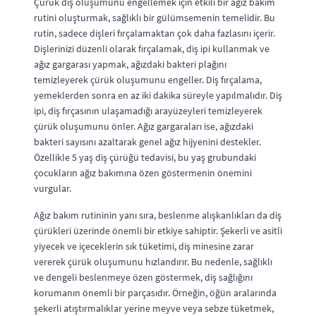
Çürük diş oluşumunu engellemek için etkili bir ağız bakım
rutini oluşturmak, sağlıklı bir gülümsemenin temelidir. Bu
rutin, sadece dişleri fırçalamaktan çok daha fazlasını içerir.
Dişlerinizi düzenli olarak fırçalamak, diş ipi kullanmak ve
ağız gargarası yapmak, ağızdaki bakteri plağını
temizleyerek çürük oluşumunu engeller. Diş fırçalama,
yemeklerden sonra en az iki dakika süreyle yapılmalıdır. Diş
ipi, diş fırçasının ulaşamadığı arayüzeyleri temizleyerek
çürük oluşumunu önler. Ağız gargaraları ise, ağızdaki
bakteri sayısını azaltarak genel ağız hijyenini destekler.
Özellikle 5 yaş diş çürüğü tedavisi, bu yaş grubundaki
çocukların ağız bakımına özen göstermenin önemini
vurgular.
Ağız bakım rutininin yanı sıra, beslenme alışkanlıkları da diş
çürükleri üzerinde önemli bir etkiye sahiptir. Şekerli ve asitli
yiyecek ve içeceklerin sık tüketimi, diş minesine zarar
vererek çürük oluşumunu hızlandırır. Bu nedenle, sağlıklı
ve dengeli beslenmeye özen göstermek, diş sağlığını
korumanın önemli bir parçasıdır. Örneğin, öğün aralarında
şekerli atıştırmalıklar yerine meyve veya sebze tüketmek,