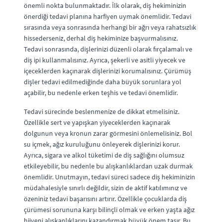
önemli nokta bulunmaktadır. İlk olarak, diş hekiminizin
önerdiği tedavi planına harfiyen uymak önemlidir. Tedavi
sırasında veya sonrasında herhangi bir ağrı veya rahatsızlık
hissederseniz, derhal diş hekiminize başvurmalısınız.
Tedavi sonrasında, dişlerinizi düzenli olarak fırçalamalı ve
diş ipi kullanmalısınız. Ayrıca, şekerli ve asitli yiyecek ve
içeceklerden kaçınarak dişlerinizi korumalısınız. Çürümüş
dişler tedavi edilmediğinde daha büyük sorunlara yol
açabilir, bu nedenle erken teşhis ve tedavi önemlidir.
Tedavi sürecinde beslenmenize de dikkat etmelisiniz.
Özellikle sert ve yapışkan yiyeceklerden kaçınarak
dolgunun veya kronun zarar görmesini önlemelisiniz. Bol
su içmek, ağız kuruluğunu önleyerek dişlerinizi korur.
Ayrıca, sigara ve alkol tüketimi de diş sağlığını olumsuz
etkileyebilir, bu nedenle bu alışkanlıklardan uzak durmak
önemlidir. Unutmayın, tedavi süreci sadece diş hekiminizin
müdahalesiyle sınırlı değildir, sizin de aktif katılımınız ve
özeniniz tedavi başarısını artırır. Özellikle çocuklarda diş
çürümesi sorununa karşı bilinçli olmak ve erken yaşta ağız
hijyeni alışkanlıklarını kazandırmak büyük önem taşır. Bu