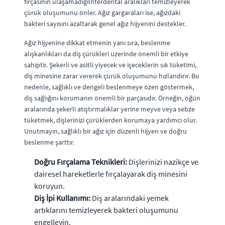
fırçasının ulaşamadığıInterdental aralıkları temizleyerek
çürük oluşumunu önler. Ağız gargaraları ise, ağızdaki
bakteri sayısını azaltarak genel ağız hijyenini destekler.
Ağız hijyenine dikkat etmenin yanı sıra, beslenme
alışkanlıkları da diş çürükleri üzerinde önemli bir etkiye
sahiptir. Şekerli ve asitli yiyecek ve içeceklerin sık tüketimi,
diş minesine zarar vererek çürük oluşumunu hızlandırır. Bu
nedenle, sağlıklı ve dengeli beslenmeye özen göstermek,
diş sağlığını korumanın önemli bir parçasıdır. Örneğin, öğün
aralarında şekerli atıştırmalıklar yerine meyve veya sebze
tüketmek, dişlerinizi çürüklerden korumaya yardımcı olur.
Unutmayın, sağlıklı bir ağız için düzenli hijyen ve doğru
beslenme şarttır.
Doğru Fırçalama Teknikleri:
Dişlerinizi nazikçe ve
dairesel hareketlerle fırçalayarak diş minesini
koruyun.
Diş İpi Kullanımı:
Diş aralarındaki yemek
artıklarını temizleyerek bakteri oluşumunu
engelleyin.