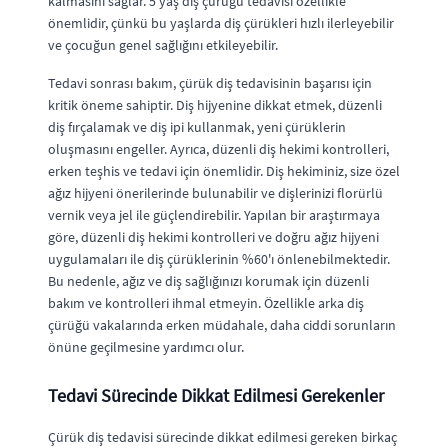
kalmasını sağlar. 5 yaş diş çürüğü tedavisi özellikle
önemlidir, çünkü bu yaşlarda diş çürükleri hızlı ilerleyebilir
ve çocuğun genel sağlığını etkileyebilir.
Tedavi sonrası bakım, çürük diş tedavisinin başarısı için
kritik öneme sahiptir. Diş hijyenine dikkat etmek, düzenli
diş fırçalamak ve diş ipi kullanmak, yeni çürüklerin
oluşmasını engeller. Ayrıca, düzenli diş hekimi kontrolleri,
erken teşhis ve tedavi için önemlidir. Diş hekiminiz, size özel
ağız hijyeni önerilerinde bulunabilir ve dişlerinizi florürlü
vernik veya jel ile güçlendirebilir. Yapılan bir araştırmaya
göre, düzenli diş hekimi kontrolleri ve doğru ağız hijyeni
uygulamaları ile diş çürüklerinin %60'ı önlenebilmektedir.
Bu nedenle, ağız ve diş sağlığınızı korumak için düzenli
bakım ve kontrolleri ihmal etmeyin. Özellikle arka diş
çürüğü vakalarında erken müdahale, daha ciddi sorunların
önüne geçilmesine yardımcı olur.
Tedavi Sürecinde Dikkat Edilmesi Gerekenler
Çürük diş tedavisi sürecinde dikkat edilmesi gereken birkaç