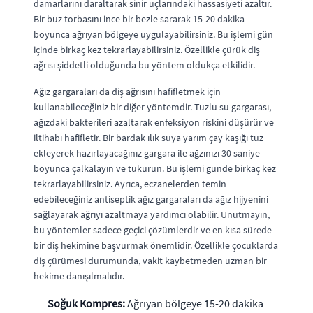
damarlarını daraltarak sinir uçlarındaki hassasiyeti azaltır.
Bir buz torbasını ince bir bezle sararak 15-20 dakika
boyunca ağrıyan bölgeye uygulayabilirsiniz. Bu işlemi gün
içinde birkaç kez tekrarlayabilirsiniz. Özellikle çürük diş
ağrısı şiddetli olduğunda bu yöntem oldukça etkilidir.
Ağız gargaraları da diş ağrısını hafifletmek için
kullanabileceğiniz bir diğer yöntemdir. Tuzlu su gargarası,
ağızdaki bakterileri azaltarak enfeksiyon riskini düşürür ve
iltihabı hafifletir. Bir bardak ılık suya yarım çay kaşığı tuz
ekleyerek hazırlayacağınız gargara ile ağzınızı 30 saniye
boyunca çalkalayın ve tükürün. Bu işlemi günde birkaç kez
tekrarlayabilirsiniz. Ayrıca, eczanelerden temin
edebileceğiniz antiseptik ağız gargaraları da ağız hijyenini
sağlayarak ağrıyı azaltmaya yardımcı olabilir. Unutmayın,
bu yöntemler sadece geçici çözümlerdir ve en kısa sürede
bir diş hekimine başvurmak önemlidir. Özellikle çocuklarda
diş çürümesi durumunda, vakit kaybetmeden uzman bir
hekime danışılmalıdır.
Soğuk Kompres:
Ağrıyan bölgeye 15-20 dakika