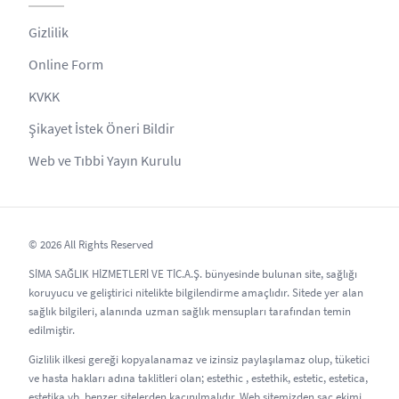
Gizlilik
Online Form
KVKK
Şikayet İstek Öneri Bildir
Web ve Tıbbi Yayın Kurulu
© 2026 All Rights Reserved
SİMA SAĞLIK HİZMETLERİ VE TİC.A.Ş. bünyesinde bulunan site, sağlığı
koruyucu ve geliştirici nitelikte bilgilendirme amaçlıdır. Sitede yer alan
sağlık bilgileri, alanında uzman sağlık mensupları tarafından temin
edilmiştir.
Gizlilik ilkesi gereği kopyalanamaz ve izinsiz paylaşılamaz olup, tüketici
ve hasta hakları adına taklitleri olan; estethic , estethik, estetic, estetica,
estetika vb. benzer sitelerden kaçınılmalıdır. Web sitemizden saç ekimi