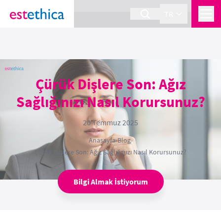
section Service {
}
TR
Çürük Dişlere Son: Ağız
Sağlığınızı Nasıl Korursunuz?
20 Temmuz 2025
Anasayfa
›
Blog
›
Çürük Dişlere Son: Ağız Sağlığınızı Nasıl Korursunuz?
Bilgi Almak İstiyorum