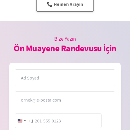
📞 Hemen Arayın
Bize Yazın
Ön Muayene Randevusu İçin
İsim
E-Posta
+1
United
States