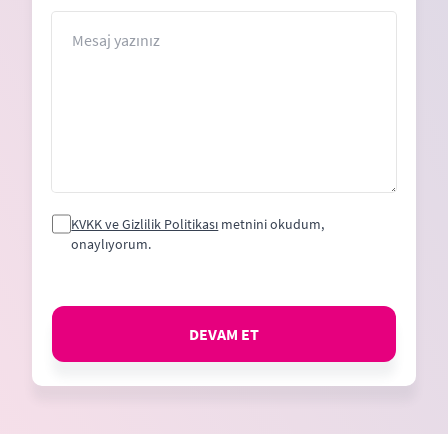
+1
Mesaj
KVKK ve Gizlilik Politikası
metnini okudum,
onaylıyorum.
DEVAM ET