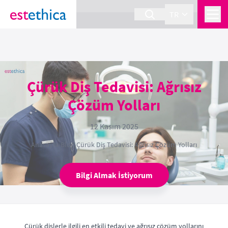
section Service {
}
TR
Çürük Diş Tedavisi: Ağrısız
Çözüm Yolları
12 Kasım 2025
Anasayfa
›
Blog
›
Çürük Diş Tedavisi: Ağrısız Çözüm Yolları
Bilgi Almak İstiyorum
Çürük dişlerle ilgili en etkili tedavi ve ağrısız çözüm yollarını