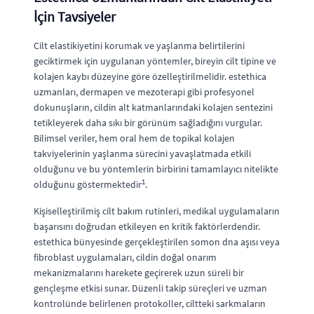
İçin Tavsiyeler
Cilt elastikiyetini korumak ve yaşlanma belirtilerini
geciktirmek için uygulanan yöntemler, bireyin cilt tipine ve
kolajen kaybı düzeyine göre özelleştirilmelidir. estethica
uzmanları, dermapen ve mezoterapi gibi profesyonel
dokunuşların, cildin alt katmanlarındaki kolajen sentezini
tetikleyerek daha sıkı bir görünüm sağladığını vurgular.
Bilimsel veriler, hem oral hem de topikal kolajen
takviyelerinin yaşlanma sürecini yavaşlatmada etkili
olduğunu ve bu yöntemlerin birbirini tamamlayıcı nitelikte
1
olduğunu göstermektedir
.
Kişiselleştirilmiş cilt bakım rutinleri, medikal uygulamaların
başarısını doğrudan etkileyen en kritik faktörlerdendir.
estethica bünyesinde gerçekleştirilen somon dna aşısı veya
fibroblast uygulamaları, cildin doğal onarım
mekanizmalarını harekete geçirerek uzun süreli bir
gençleşme etkisi sunar. Düzenli takip süreçleri ve uzman
kontrolünde belirlenen protokoller, ciltteki sarkmaların