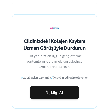
Cildinizdeki Kolajen Kaybını
Uzman Görüşüyle Durdurun
Cilt yapınıza en uygun gençleştirme
yöntemlerini öğrenmek için estethica
uzmanlarına danışın.
✓
20 yılı aşkın uzmanlık
✓
Onaylı medikal protokoller
Bilgi Al