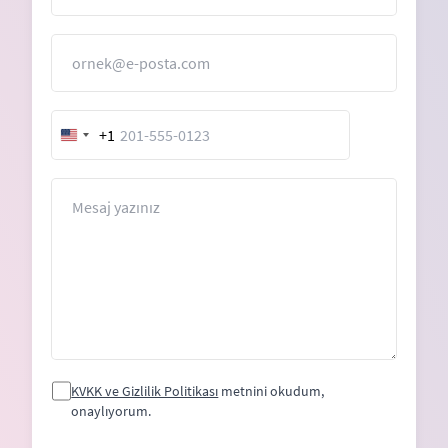
E-Posta
+1
United
States
+1
Mesaj
KVKK ve Gizlilik Politikası
metnini okudum,
onaylıyorum.