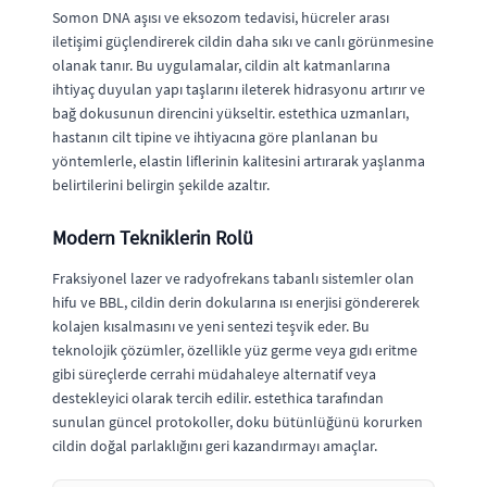
Somon DNA aşısı ve eksozom tedavisi, hücreler arası
iletişimi güçlendirerek cildin daha sıkı ve canlı görünmesine
olanak tanır. Bu uygulamalar, cildin alt katmanlarına
ihtiyaç duyulan yapı taşlarını ileterek hidrasyonu artırır ve
bağ dokusunun direncini yükseltir. estethica uzmanları,
hastanın cilt tipine ve ihtiyacına göre planlanan bu
yöntemlerle, elastin liflerinin kalitesini artırarak yaşlanma
belirtilerini belirgin şekilde azaltır.
Modern Tekniklerin Rolü
Fraksiyonel lazer ve radyofrekans tabanlı sistemler olan
hifu ve BBL, cildin derin dokularına ısı enerjisi göndererek
kolajen kısalmasını ve yeni sentezi teşvik eder. Bu
teknolojik çözümler, özellikle yüz germe veya gıdı eritme
gibi süreçlerde cerrahi müdahaleye alternatif veya
destekleyici olarak tercih edilir. estethica tarafından
sunulan güncel protokoller, doku bütünlüğünü korurken
cildin doğal parlaklığını geri kazandırmayı amaçlar.