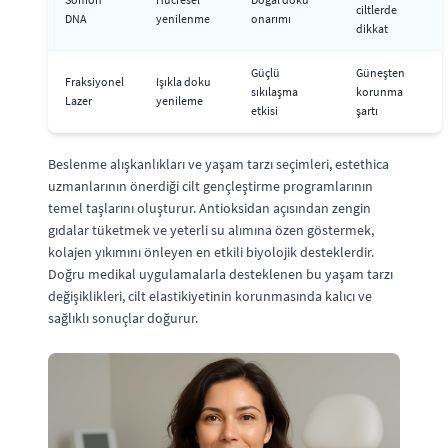
ciltlerde
DNA
yenilenme
onarımı
dikkat
Güçlü
Güneşten
Fraksiyonel
Işıkla doku
sıkılaşma
korunma
Lazer
yenileme
etkisi
şartı
Beslenme alışkanlıkları ve yaşam tarzı seçimleri, estethica
uzmanlarının önerdiği cilt gençleştirme programlarının
temel taşlarını oluşturur. Antioksidan açısından zengin
gıdalar tüketmek ve yeterli su alımına özen göstermek,
kolajen yıkımını önleyen en etkili biyolojik desteklerdir.
Doğru medikal uygulamalarla desteklenen bu yaşam tarzı
değişiklikleri, cilt elastikiyetinin korunmasında kalıcı ve
sağlıklı sonuçlar doğurur.