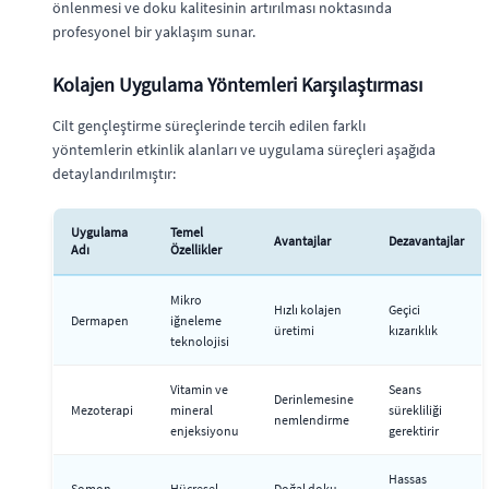
önlenmesi ve doku kalitesinin artırılması noktasında
profesyonel bir yaklaşım sunar.
Kolajen Uygulama Yöntemleri Karşılaştırması
Cilt gençleştirme süreçlerinde tercih edilen farklı
yöntemlerin etkinlik alanları ve uygulama süreçleri aşağıda
detaylandırılmıştır:
Uygulama
Temel
Avantajlar
Dezavantajlar
Adı
Özellikler
Mikro
Hızlı kolajen
Geçici
Dermapen
iğneleme
üretimi
kızarıklık
teknolojisi
Vitamin ve
Seans
Derinlemesine
Mezoterapi
mineral
sürekliliği
nemlendirme
enjeksiyonu
gerektirir
Hassas
Somon
Hücresel
Doğal doku