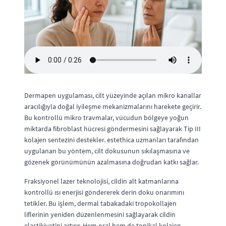
Dermapen uygulaması, cilt yüzeyinde açılan mikro kanallar
aracılığıyla doğal iyileşme mekanizmalarını harekete geçirir.
Bu kontrollü mikro travmalar, vücudun bölgeye yoğun
miktarda fibroblast hücresi göndermesini sağlayarak Tip III
kolajen sentezini destekler. estethica uzmanları tarafından
uygulanan bu yöntem, cilt dokusunun sıkılaşmasına ve
gözenek görünümünün azalmasına doğrudan katkı sağlar.
Fraksiyonel lazer teknolojisi, cildin alt katmanlarına
kontrollü ısı enerjisi göndererek derin doku onarımını
tetikler. Bu işlem, dermal tabakadaki tropokollajen
liflerinin yeniden düzenlenmesini sağlayarak cildin
elastikiyetini artırır. Hem oral hem de topikal kolajen