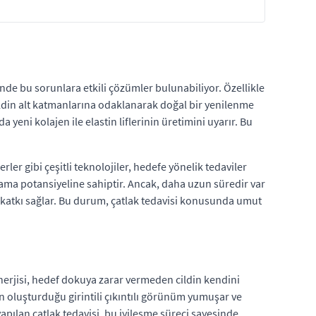
sinde bu sorunlara etkili çözümler bulunabiliyor. Özellikle
cildin alt katmanlarına odaklanarak doğal bir yenilenme
 yeni kolajen ile elastin liflerinin üretimini uyarır. Bu
erler gibi çeşitli teknolojiler, hedefe yönelik tedaviler
lama potansiyeline sahiptir. Ancak, daha uzun süredir var
 katkı sağlar. Bu durum, çatlak tedavisi konusunda umut
 enerjisi, hedef dokuya zarar vermeden cildin kendini
ın oluşturduğu girintili çıkıntılı görünüm yumuşar ve
yapılan çatlak tedavisi, bu iyileşme süreci sayesinde