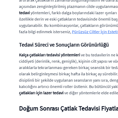
artırarak çatlakların zamanla dolgunlaşmasını ve daha az 
açısından zenginleştirilmiş plazmanın cilde uygulanmasıdır.
tedavi
yöntemleri, farklı dalga boylarındaki lazer ışınlar
özellikle derin ve eski çatlakların tedavisinde önemli baş
uygulanabilir. Bu kombinasyonlar, çatlakların görünümü
fazla bilgi edinmek isterseniz,
Pürüzsüz Ciltler İçin Estet
Tedavi Süreci ve Sonuçların Görünürlüğü
Kalça çatlakları tedavisi yöntemleri
ve bu tedavilerin ne 
ciddiyeti (derinlik, renk, genişlik), kişinin cilt yapısı ve
aralıklarla tekrarlanması gereken birkaç seanslık bir ted
olarak belirginleşmesi birkaç hafta ila birkaç ay sürebil
disiplinli bir şekilde uygulanan seansların yanı sıra, deng
kalıcılığını artırıcı önemli roller üstlenir. Bu bütüncül y
çatlakları için lazer tedavi
ve diğer yöntemlerle elde edil
Doğum Sonrası Çatlak Tedavisi Fiyatla