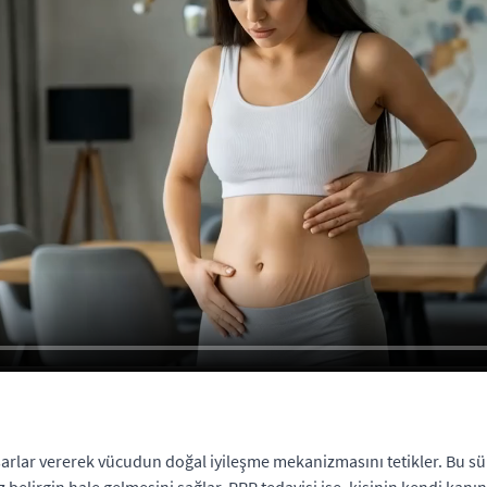
arlar vererek vücudun doğal iyileşme mekanizmasını tetikler. Bu süre