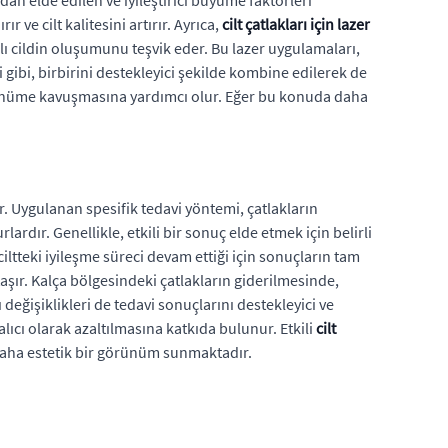
dan elde edilen ve iyileştirici büyüme faktörleri
 ve cilt kalitesini artırır. Ayrıca,
cilt çatlakları için lazer
klı cildin oluşumunu teşvik eder. Bu lazer uygulamaları,
i gibi, birbirini destekleyici şekilde kombine edilerek de
örünüme kavuşmasına yardımcı olur. Eğer bu konuda daha
r. Uygulanan spesifik tedavi yöntemi, çatlakların
lardır. Genellikle, etkili bir sonuç elde etmek için belirli
iltteki iyileşme süreci devam ettiği için sonuçların tam
aşır. Kalça bölgesindeki çatlakların giderilmesinde,
 değişiklikleri de tedavi sonuçlarını destekleyici ve
alıcı olarak azaltılmasına katkıda bulunur. Etkili
cilt
 daha estetik bir görünüm sunmaktadır.