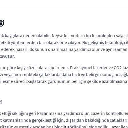
ği
etik kaygılara neden olabilir. Neyse ki, modern tıp teknolojileri saye
tkili yöntemlerden biri olarak öne çıkıyor. Bu gelişmiş teknoloji, 
üfuz ederek hasarlı dokunun onarılmasına yardımcı olur ve aynı zamanda
kavuşur.
ğine göre kişiye özel olarak belirlenir. Fraksiyonel lazerler ve CO2 laz
zı veya mor renkteki çatlaklarda daha hızlı ve belirgin sonuçlar sağ
iyileşme süreci başlatarak görünümün belirgin şekilde azaltılmasına
i
ybettiği sıkılığını geri kazanmasına yardımcı olur. Lazerin kontrollü
t katmanlarında gerçekleştiği için, dışarıdan bakıldığında çatlaklar
üzsüz ve estetik açıdan hoş bir cilt görünümü elde edilir. Lazer ile 