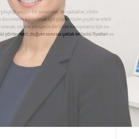
ılaştığı yaygın bir sorundur. Bu çatlaklar, cildin
u durumdan kurtulmak için günümüzde çeşitli ve etkili
 olarak, sizlere pürüzsüz bir cilde kavuşmanız için en
isi yöntemleri
,
doğum sonrası çatlak tedavisi fiyatları
ve