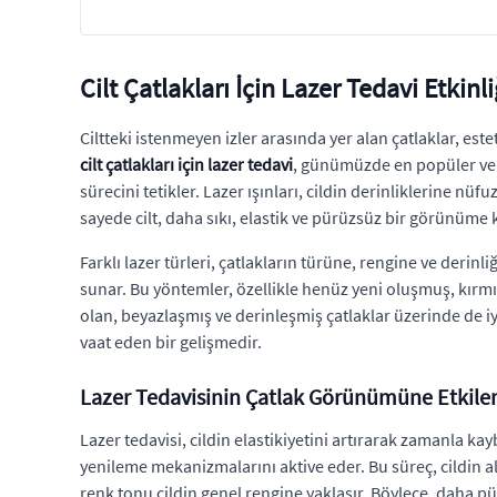
Cilt Çatlakları İçin Lazer Tedavi Etkinli
Ciltteki istenmeyen izler arasında yer alan çatlaklar, est
cilt çatlakları için lazer tedavi
, günümüzde en popüler ve e
sürecini tetikler. Lazer ışınları, cildin derinliklerine n
sayede cilt, daha sıkı, elastik ve pürüzsüz bir görünüme 
Farklı lazer türleri, çatlakların türüne, rengine ve derinli
sunar. Bu yöntemler, özellikle henüz yeni oluşmuş, kırmı
olan, beyazlaşmış ve derinleşmiş çatlaklar üzerinde de 
vaat eden bir gelişmedir.
Lazer Tedavisinin Çatlak Görünümüne Etkiler
Lazer tedavisi, cildin elastikiyetini artırarak zamanla ka
yenileme mekanizmalarını aktive eder. Bu süreç, cildin al
renk tonu cildin genel rengine yaklaşır. Böylece, daha pür