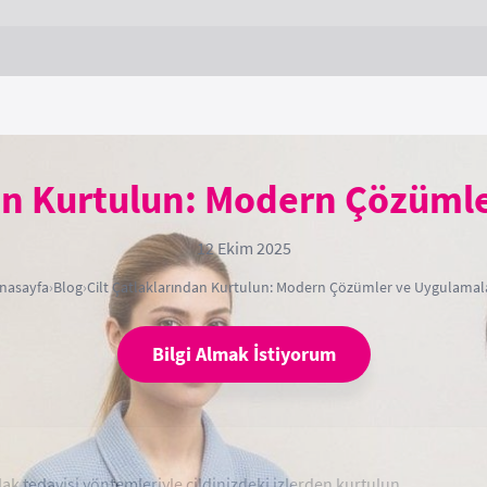
dan Kurtulun: Modern Çözüml
12 Ekim 2025
nasayfa
›
Blog
›
Cilt Çatlaklarından Kurtulun: Modern Çözümler ve Uygulamal
Bilgi Almak İstiyorum
ak tedavisi yöntemleriyle cildinizdeki izlerden kurtulun.