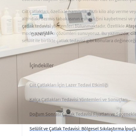
Cilt çatlakları, özellikle hamilelik, hızlı kilo alıp verme
altındaki dermis tabakasının esnekliğini kaybetmesi ve 
çatlak tedavisi
yöntemleri bulunmaktadır. Özellikle
Ataşe
modern ve kalıcı çözümleri sunuyoruz. Bu yazımızda,
cil
selülit ile birlikte çatlak tedavisi gibi konulara değineceği
İçindekiler
Cilt Çatlakları İçin Lazer Tedavi Etkinliği
Kalça Çatlakları Tedavisi Yöntemleri ve Sonuçları
Doğum Sonrası Çatlak Tedavisi Fiyatları ve Seçenekle
Selülit ve Çatlak Tedavisi: Bölgesel Sıkılaştırma İpuçl