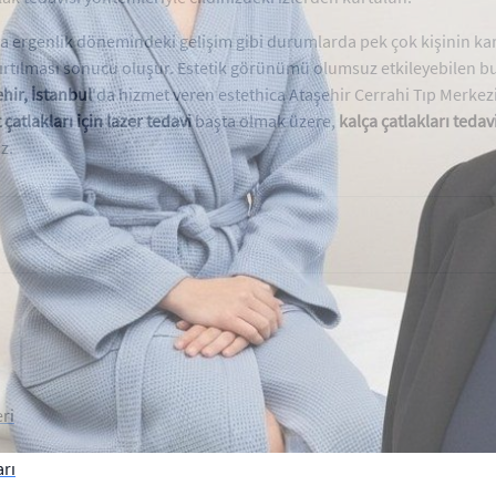
 veya ergenlik dönemindeki gelişim gibi durumlarda pek çok kişinin karş
yırtılması sonucu oluşur. Estetik görünümü olumsuz etkileyebilen b
hir, İstanbul
'da hizmet veren estethica Ataşehir Cerrahi Tıp Merkezi
t çatlakları için lazer tedavi
başta olmak üzere,
kalça çatlakları tedav
z.
ri
arı