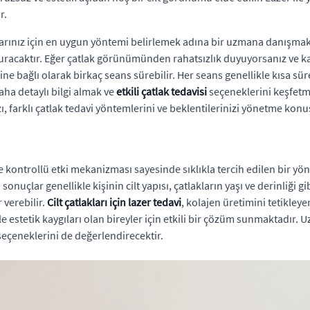
r.
klarınız için en uygun yöntemi belirlemek adına bir uzmana danışm
acaktır. Eğer çatlak görünümünden rahatsızlık duyuyorsanız ve kalı
iğine bağlı olarak birkaç seans sürebilir. Her seans genellikle kısa sü
aha detaylı bilgi almak ve
etkili çatlak tedavisi
seçeneklerini keşfetm
azı, farklı çatlak tedavi yöntemlerini ve beklentilerinizi yönetme kon
 kontrollü etki mekanizması sayesinde sıklıkla tercih edilen bir yö
nuçlar genellikle kişinin cilt yapısı, çatlakların yaşı ve derinliği g
 verebilir.
Cilt çatlakları için lazer tedavi
, kolajen üretimini tetikley
e estetik kaygıları olan bireyler için etkili bir çözüm sunmaktadır.
 seçeneklerini de değerlendirecektir.