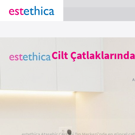
section Service {
}
Cilt Çatlakların
A
estethica Ataşehir Cerrahi Tıp Merkezi'nde en güncel çatl