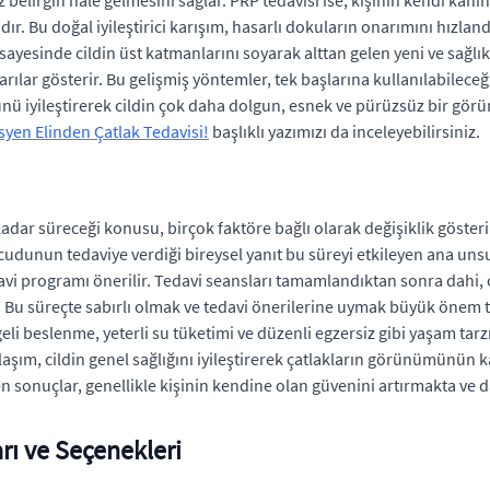
belirgin hale gelmesini sağlar. PRP tedavisi ise, kişinin kendi kanın
 Bu doğal iyileştirici karışım, hasarlı dokuların onarımını hızlandırır
ı sayesinde cildin üst katmanlarını soyarak alttan gelen yeni ve sağlı
arılar gösterir. Bu gelişmiş yöntemler, tek başlarına kullanılabileceğ
nü iyileştirerek cildin çok daha dolgun, esnek ve pürüzsüz bir g
isyen Elinden Çatlak Tedavisi!
başlıklı yazımızı da inceleyebilirsiniz.
kadar süreceği konusu, birçok faktöre bağlı olarak değişiklik gösteri
 vücudunun tedaviye verdiği bireysel yanıt bu süreyi etkileyen ana unsur
avi programı önerilir. Tedavi seansları tamamlandıktan sonra dahi, c
ir. Bu süreçte sabırlı olmak ve tedavi önerilerine uymak büyük önem t
eli beslenme, yeterli su tüketimi ve düzenli egzersiz gibi yaşam tarzı
aklaşım, cildin genel sağlığını iyileştirerek çatlakların görünümünün k
en sonuçlar, genellikle kişinin kendine olan güvenini artırmakta ve
rı ve Seçenekleri