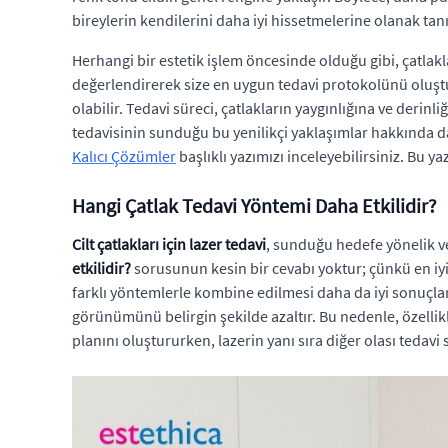
bireylerin kendilerini daha iyi hissetmelerine olanak tanı
Herhangi bir estetik işlem öncesinde olduğu gibi, çatla
değerlendirerek size en uygun tedavi protokolünü oluştur
olabilir. Tedavi süreci, çatlakların yaygınlığına ve derinl
tedavisinin sunduğu bu yenilikçi yaklaşımlar hakkında d
Kalıcı Çözümler
başlıklı yazımızı inceleyebilirsiniz. Bu y
Hangi Çatlak Tedavi Yöntemi Daha Etkilidir?
Cilt çatlakları için lazer tedavi
, sunduğu hedefe yönelik ve
etkilidir?
sorusunun kesin bir cevabı yoktur; çünkü en iyi so
farklı yöntemlerle kombine edilmesi daha da iyi sonuçlar
görünümünü belirgin şekilde azaltır. Bu nedenle, özellikl
planını oluştururken, lazerin yanı sıra diğer olası tedavi