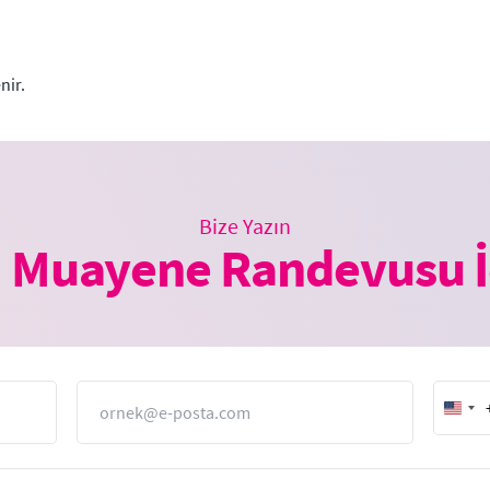
nir.
Bize Yazın
 Muayene Randevusu İ
E-Posta
Unit
Stat
+1