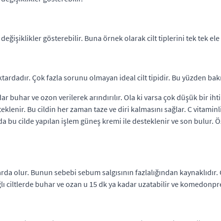
değişiklikler gösterebilir. Buna örnek olarak cilt tiplerini tek tek ele 
ktardadır. Çok fazla sorunu olmayan ideal cilt tipidir. Bu yüzden bak
dar buhar ve ozon verilerek arındırılır. Ola ki varsa çok düşük bir i
teklenir. Bu cildin her zaman taze ve diri kalmasını sağlar. C vitamin
a bu cilde yapılan işlem güneş kremi ile desteklenir ve son bulur. 
a olur. Bunun sebebi sebum salgısının fazlalığından kaynaklıdır. Ci
ğlı ciltlerde buhar ve ozan u 15 dk ya kadar uzatabilir ve komedonpr