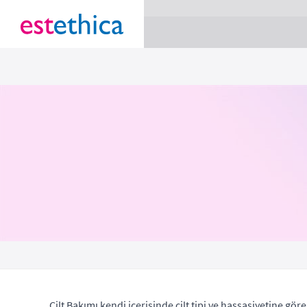
section Service {
}
Cilt Bakımı kendi içerisinde cilt tipi ve hassasiyetine göre