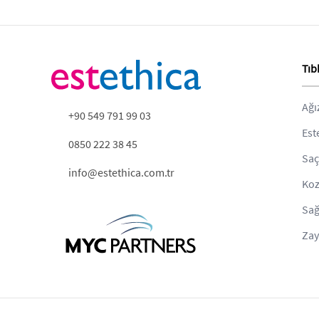
Tıb
Ağı
+90 549 791 99 03
Est
0850 222 38 45
Saç
info@estethica.com.tr
Koz
Sağ
Zay