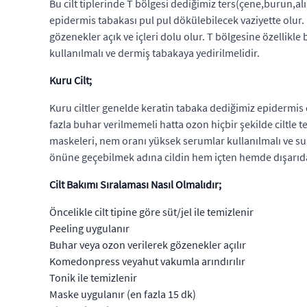
Bu cilt tiplerinde T bölgesi dediğimiz ters(çene,burun,al
epidermis tabakası pul pul dökülebilecek vaziyette olur.
gözenekler açık ve içleri dolu olur. T bölgesine özellikle 
kullanılmalı ve dermiş tabakaya yedirilmelidir.
Kuru Cilt;
Kuru ciltler genelde keratin tabaka dediğimiz epidermis de
fazla buhar verilmemeli hatta ozon hiçbir şekilde ciltle
maskeleri, nem oranı yüksek serumlar kullanılmalı ve su 
önüne geçebilmek adına cildin hem içten hemde dışarıda
Cilt Bakımı Sıralaması Nasıl Olmalıdır;
Öncelikle cilt tipine göre süt/jel ile temizlenir
Peeling uygulanır
Buhar veya ozon verilerek gözenekler açılır
Komedonpress veyahut vakumla arındırılır
Tonik ile temizlenir
Maske uygulanır (en fazla 15 dk)