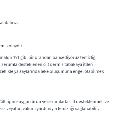
alabiliriz.
ımı kolaydır.
htimaldir %1 gibi bir orandan bahsediyoruz temizliği
li serumla desteklenen cilt dermis tabakaya itilen
Özellikle ya zaylarında leke oluşumuna engel olabilmek
lt tipine uygun ürün ve serumlarla cilt desteklenmeli ve
ess veyahut vakum yardımıyla temizliği sağlanabilir.