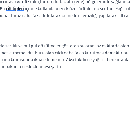
ın ortası) ve düz (alın,burun,dudak altı çene) bölgelerinde yağlanma
 Bu
cilt tipleri
içinde kullanılabilecek özel ürünler mevcuttur. Yağlı ci
buhar biraz daha fazla tutularak komedon temziliği yapılarak cilt raha
 sertlik ve pul pul dökülmeler gösteren su oranı az miktarda olan cilt
 temas etmemelidir. Kuru olan cildi daha fazla kurutmak demektir bu
içimi konusunda ikna edilmelidir. Aksi takdirde yağlı ciltlere oranl
n bakımla desteklenmesi şarttır.