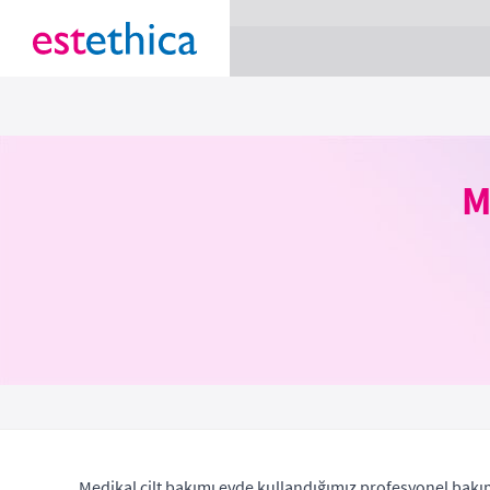
section Service {
}
M
Medikal cilt bakımı evde kullandığımız profesyonel bakım