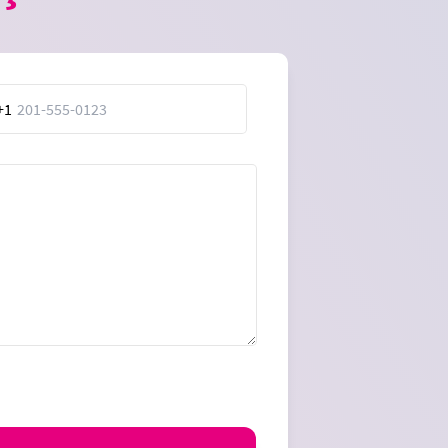
+1
ed
es