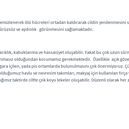
temizlenerek ölü hücreleri ortadan kaldırarak cildin yenilenmesini s
a pürüzsüz ve aydınlık görünmesini sağlamaktadır.
arıklık, kabuklanma ve hassasiyet oluşabilir. Fakat bu çok uzun sür
vunmasız olduğundan korumamız gerekmektedir. Özellikle açık gözene
ara içilen, yada pis ortamlarda bulunulmasını çok önermiyoruz. Çünk
lduğumuz havlu ve nevresim takımları, makyaj için kullanılan fırça 
mız taktirde ciltte çok koyu lekeler oluşabilir. Düzenli olarak he