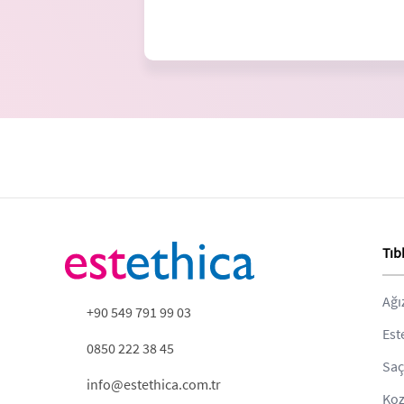
Tıb
Ağı
+90 549 791 99 03
Est
0850 222 38 45
Saç
info@estethica.com.tr
Koz