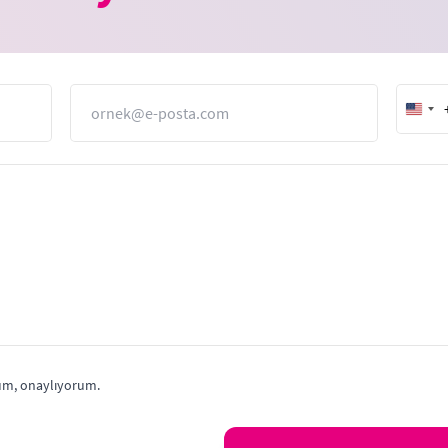
E-Posta
Unit
Stat
+1
m, onaylıyorum.