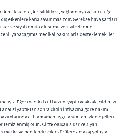
akımı lekelere, kırışıklıklara, yağlanmaya ve kuruluğa
z dış etkenlere karşı savunmasızdır. Gerekse hava şartları
 sıkar ve siyah nokta oluşumu ve sivilcelenme
düzenli yapacağımız medikal bakımlarla desteklemek iler
liyiz. Eğer medikal cilt bakımı yaptıracaksak, cildimizi
 analizi yaptıktan sonra cildin ihtiyacına göre bakım
t bakımlarında cilt tamamen uygulanan temizleme jelleri
 temizlenmiş olur . Ciltte oluşan sıkar ve siyah
gun maske ve nemlendiriciler sürülerek masaj yoluyla