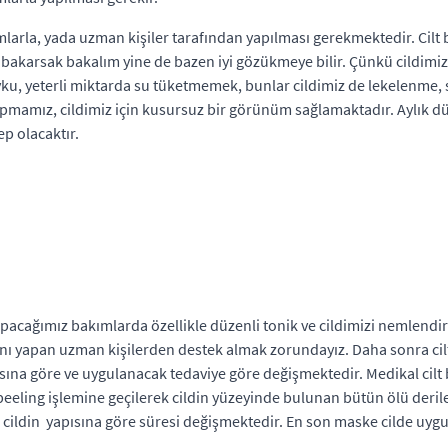
larla, yada uzman kişiler tarafından yapılması gerekmektedir. Cilt b
iyi bakarsak bakalım yine de bazen iyi gözükmeye bilir. Çünkü cildimi
 uyku, yeterli miktarda su tüketmemek, bunlar cildimiz de lekelenme,
yapmamız, cildimiz için kusursuz bir görünüm sağlamaktadır. Aylık 
ep olacaktır.
acağımız bakımlarda özellikle düzenli tonik ve cildimizi nemlendirme
mını yapan uzman kişilerden destek almak zorundayız. Daha sonra cilt
pısına göre ve uygulanacak tedaviye göre değişmektedir. Medikal cil
 peeling işlemine geçilerek cildin yüzeyinde bulunan bütün ölü deriler
r, cildin yapısına göre süresi değişmektedir. En son maske cilde uy