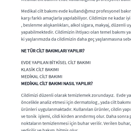
Medikal cilt bakımı evde kullandığımız profesyonel bakım
karşı farklı amaçlarla yapılabiliyor. Cildimize ne kadar 
, beslenme alışkanlıkları, alkol sigara, makyaj, düzenli
yapabilmektedir. Cildimizin ihtiyacı olan temel bakımı 
ki yaşlarımızda da cildimizin daha geç yaşlanmasına seb
NE TÜR CİLT BAKIMLARI YAPILIR?
EVDE YAPILAN BİTKİSEL CİLT BAKIMI
KLASİK CİLT BAKIMI
MEDİKAL CİLT BAKIMI
MEDİKAL CİLT BAKIMI NASIL YAPILIR?
Cildimizi düzenli olarak temizlemek zorundayız. Evde yap
öncelikle analiz etmesi için dermatolog , yada cilt bakı
ürünleri uygulanmaktadır. Kullanılan ürünler, cildin ya
ve tonik işlemi, cildi kirden arındırmış olur. Daha sonra
noktaların temizlenmesi için buhar verilir. Verilen buha
yedirilir ve bakım bitmiş olur.