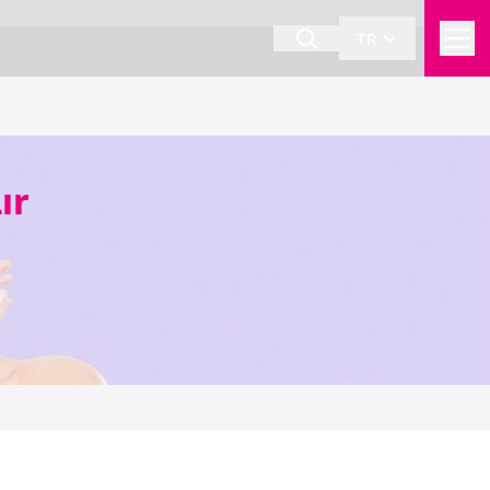
TR
ır