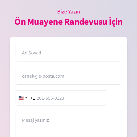
Bize Yazın
Ön Muayene Randevusu İçin
İsim
E-Posta
+1
United
States
+1
Mesaj