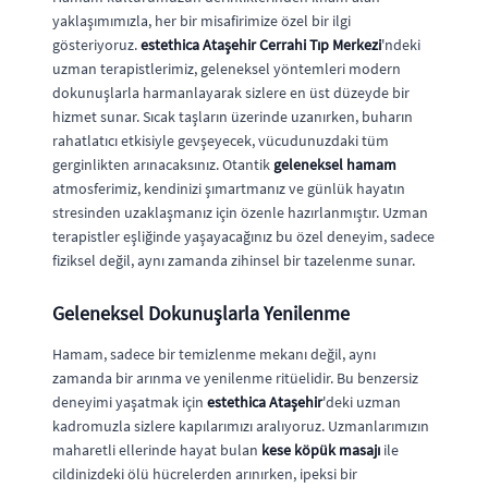
yaklaşımımızla, her bir misafirimize özel bir ilgi
gösteriyoruz.
estethica Ataşehir Cerrahi Tıp Merkezi
'ndeki
uzman terapistlerimiz, geleneksel yöntemleri modern
dokunuşlarla harmanlayarak sizlere en üst düzeyde bir
hizmet sunar. Sıcak taşların üzerinde uzanırken, buharın
rahatlatıcı etkisiyle gevşeyecek, vücudunuzdaki tüm
gerginlikten arınacaksınız. Otantik
geleneksel hamam
atmosferimiz, kendinizi şımartmanız ve günlük hayatın
stresinden uzaklaşmanız için özenle hazırlanmıştır. Uzman
terapistler eşliğinde yaşayacağınız bu özel deneyim, sadece
fiziksel değil, aynı zamanda zihinsel bir tazelenme sunar.
Geleneksel Dokunuşlarla Yenilenme
Hamam, sadece bir temizlenme mekanı değil, aynı
zamanda bir arınma ve yenilenme ritüelidir. Bu benzersiz
deneyimi yaşatmak için
estethica Ataşehir
'deki uzman
kadromuzla sizlere kapılarımızı aralıyoruz. Uzmanlarımızın
maharetli ellerinde hayat bulan
kese köpük masajı
ile
cildinizdeki ölü hücrelerden arınırken, ipeksi bir