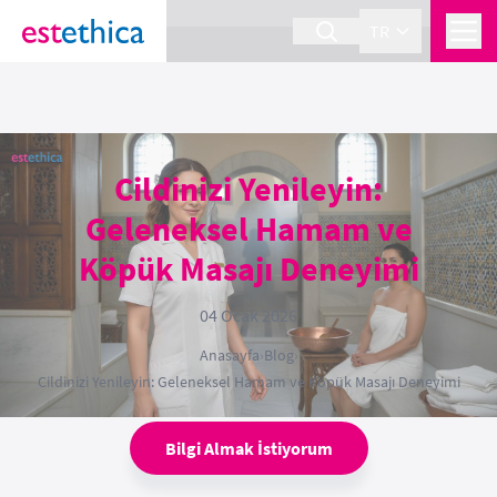
section Service {
}
TR
Cildinizi Yenileyin:
Geleneksel Hamam ve
Köpük Masajı Deneyimi
04 Ocak 2026
Anasayfa
›
Blog
›
Cildinizi Yenileyin: Geleneksel Hamam ve Köpük Masajı Deneyimi
Bilgi Almak İstiyorum