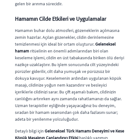
gelen bir arınma sürecidir.
Hamamın Cilde Etkileri ve Uygulamalar
Hamamın buhar dolu atmosferi, gözeneklerin açılmasına
zemin hazırlar. Açılan gözenekler, cildin derinlemesine
temizlenmesi için ideal bir ortam oluşturur.
Geleneksel
hamam
ritüelinin en önemli adımlarından biri olan
keseleme işlemi, cildin en üst tabakasında biriken ölü deriyi
nazikçe uzaklaştırır. Bu işlem sonucunda cilt yüzeyindeki
pürüzler giderilir, cilt daha yumuşak ve pürüzsüz bir
dokuya kavuşur. Keselemenin ardından uygulanan köpük
masajı, cildinize yoğun nem kazandırır ve besleyici
içeriklerle cildinizi sarar. Bu çift aşamalı bakım, cildinizin
canlılığını artırırken aynı zamanda rahatlamanızı da sağlar.
Uzman terapistler eşliğinde yaşayacağınız bu deneyim,
sıradan bir hamam seansından çok daha fazlasını sunar;
adeta bir yenilenme yolculuğudur.
Detaylı bilgi için
Geleneksel Türk Hamamı Deneyimi ve Kese
Köpük Masajının Canlandırıcı Etkisi
başlıklı yazımızı