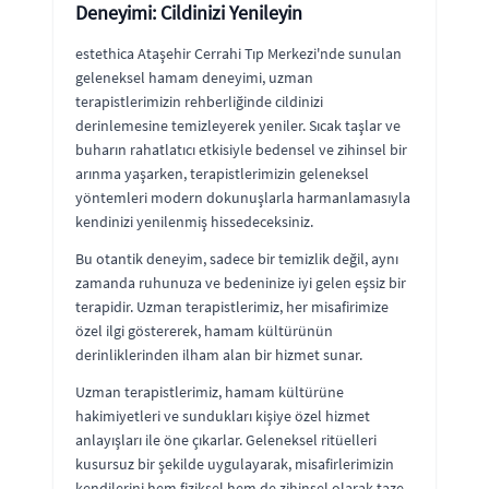
Deneyimi: Cildinizi Yenileyin
estethica Ataşehir Cerrahi Tıp Merkezi'nde sunulan
geleneksel hamam deneyimi, uzman
terapistlerimizin rehberliğinde cildinizi
derinlemesine temizleyerek yeniler. Sıcak taşlar ve
buharın rahatlatıcı etkisiyle bedensel ve zihinsel bir
arınma yaşarken, terapistlerimizin geleneksel
yöntemleri modern dokunuşlarla harmanlamasıyla
kendinizi yenilenmiş hissedeceksiniz.
Bu otantik deneyim, sadece bir temizlik değil, aynı
zamanda ruhunuza ve bedeninize iyi gelen eşsiz bir
terapidir. Uzman terapistlerimiz, her misafirimize
özel ilgi göstererek, hamam kültürünün
derinliklerinden ilham alan bir hizmet sunar.
Uzman terapistlerimiz, hamam kültürüne
hakimiyetleri ve sundukları kişiye özel hizmet
anlayışları ile öne çıkarlar. Geleneksel ritüelleri
kusursuz bir şekilde uygulayarak, misafirlerimizin
kendilerini hem fiziksel hem de zihinsel olarak taze