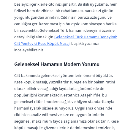
besleyici içeriklerle cildinizi şımartır. Bu ikili uygulama, hem
fiziksel hem de zihinsel bir rahatlama sunarak sizi günün
yorgunluğundan arındırır. Cildinizin pürüzsüzlüğünü ve
canlılığını geri kazanması için bu eşsiz kombinasyon harika
bir seçenektir. Geleneksel Türk hamamı deneyimi üzerine
detaylı bilgi almak için
Geleneksel Türk Hamamı Deneyimi:
Cilt Yenileyici Kese Köpük Masajı
başlıklı yazımızı
inceleyebilirsiniz.
Geleneksel Hamamın Modern Yorumu
Cilt bakımında geleneksel yöntemlerin önemi büyüktür.
Kese köpük masajı, yüzyıllardır süregelen bir bakım rutini
olarak bilinir ve sağladığı faydalarla günümüzde de
popülerliğini korumaktadır. estethica Ataşehir'de, bu
geleneksel ritüeli modern sağlık ve hijyen standartlarıyla
harmanlayarak sizlere sunuyoruz. Uygulama öncesinde
cildinizin analiz edilmesi ve size en uygun ürünlerin
seçilmesi, maksimum fayda sağlamamıza olanak tanır. Kese
köpük masajı ile gözenekleriniz derinlemesine temizlenir,