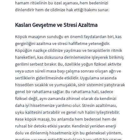
hamam ritüelinin bu özel aşaması, hem bedeninizi
dinlendirir hem de cildinize hak ettiği bakımı sunar.
Kasları Gevşetme ve Stresi Azaltma
Köpük masajının sunduğu en önemli faydalardan biri, kas
gerginliğini azaltma ve stresi hafifletme yeteneğidir.
Köpüğün nazikçe cildinize yayılması ve terapistlerin ritmik
hareketleri, kas dokusuna derinlemesine işleyerek birikmiş
gerilimi serbest bırakır. Bu, özellikle yoğun fiziksel aktivite
veya uzun süreli masa başı çalışma sonrası oluşan ağrı ve
sertliklerin giderilmesinde etkilidir. Uygulama sırasında
hissedilen sıcaklık ve yumuşaklık, sinir sistemini yatıştırarak
genel bir rahatlama sağlar. Bu rahatlama hali, sadece
fiziksel değil, aynı zamanda zihinsel olarak da kendinizi
daha iyi hissetmenize yardımcı olur. Stresin azaltılması,
uyku kalitesini artırabilir ve genel ruh halini iyileştirebilir.
Kese köpük masajı, bu anlamda hem bedensel hem de
ruhsal bir detoks etkisi yaratır. Kendinizi yeniden enerji
dolu ve dinlenmiş hissetmeniz için bu geleneksel yöntem,
modern yaşamın getirdiği zorluklara karşı etkili bir çözüm