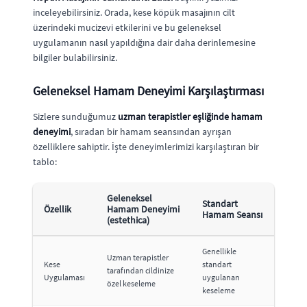
inceleyebilirsiniz. Orada, kese köpük masajının cilt
üzerindeki mucizevi etkilerini ve bu geleneksel
uygulamanın nasıl yapıldığına dair daha derinlemesine
bilgiler bulabilirsiniz.
Geleneksel Hamam Deneyimi Karşılaştırması
Sizlere sunduğumuz
uzman terapistler eşliğinde hamam
deneyimi
, sıradan bir hamam seansından ayrışan
özelliklere sahiptir. İşte deneyimlerimizi karşılaştıran bir
tablo:
Geleneksel
Standart
Özellik
Hamam Deneyimi
Hamam Seansı
(estethica)
Genellikle
Uzman terapistler
Kese
standart
tarafından cildinize
Uygulaması
uygulanan
özel keseleme
keseleme