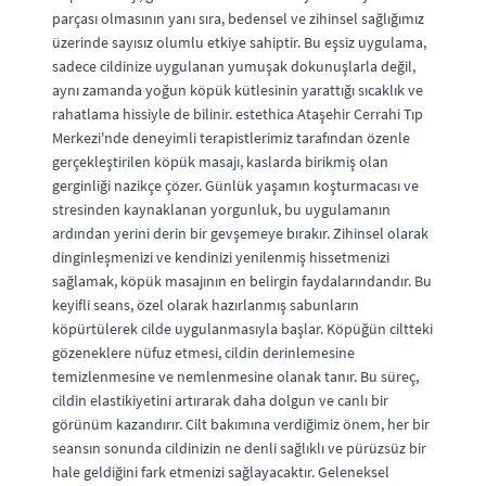
parçası olmasının yanı sıra, bedensel ve zihinsel sağlığımız
üzerinde sayısız olumlu etkiye sahiptir. Bu eşsiz uygulama,
sadece cildinize uygulanan yumuşak dokunuşlarla değil,
aynı zamanda yoğun köpük kütlesinin yarattığı sıcaklık ve
rahatlama hissiyle de bilinir. estethica Ataşehir Cerrahi Tıp
Merkezi'nde deneyimli terapistlerimiz tarafından özenle
gerçekleştirilen köpük masajı, kaslarda birikmiş olan
gerginliği nazikçe çözer. Günlük yaşamın koşturmacası ve
stresinden kaynaklanan yorgunluk, bu uygulamanın
ardından yerini derin bir gevşemeye bırakır. Zihinsel olarak
dinginleşmenizi ve kendinizi yenilenmiş hissetmenizi
sağlamak, köpük masajının en belirgin faydalarındandır. Bu
keyifli seans, özel olarak hazırlanmış sabunların
köpürtülerek cilde uygulanmasıyla başlar. Köpüğün ciltteki
gözeneklere nüfuz etmesi, cildin derinlemesine
temizlenmesine ve nemlenmesine olanak tanır. Bu süreç,
cildin elastikiyetini artırarak daha dolgun ve canlı bir
görünüm kazandırır. Cilt bakımına verdiğimiz önem, her bir
seansın sonunda cildinizin ne denli sağlıklı ve pürüzsüz bir
hale geldiğini fark etmenizi sağlayacaktır. Geleneksel