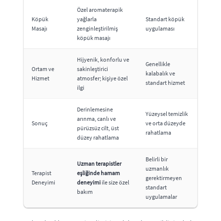
Özel aromaterapik
Köpük
yağlarla
Standart köpük
Masajı
zenginleştirilmiş
uygulaması
köpük masajı
Hijyenik, konforlu ve
Genellikle
Ortam ve
sakinleştirici
kalabalık ve
Hizmet
atmosfer; kişiye özel
standart hizmet
ilgi
Derinlemesine
Yüzeysel temizlik
arınma, canlı ve
Sonuç
ve orta düzeyde
pürüzsüz cilt, üst
rahatlama
düzey rahatlama
Belirli bir
Uzman terapistler
uzmanlık
Terapist
eşliğinde hamam
gerektirmeyen
Deneyimi
deneyimi
ile size özel
standart
bakım
uygulamalar