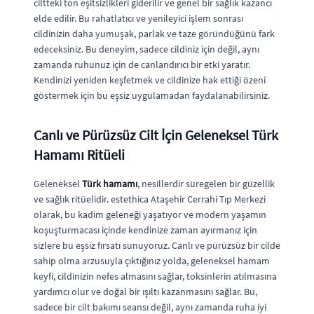
ciltteki ton eşitsizlikleri giderilir ve genel bir sağlık kazancı
elde edilir. Bu rahatlatıcı ve yenileyici işlem sonrası
cildinizin daha yumuşak, parlak ve taze göründüğünü fark
edeceksiniz. Bu deneyim, sadece cildiniz için değil, aynı
zamanda ruhunuz için de canlandırıcı bir etki yaratır.
Kendinizi yeniden keşfetmek ve cildinize hak ettiği özeni
göstermek için bu eşsiz uygulamadan faydalanabilirsiniz.
Canlı ve Pürüzsüz Cilt İçin Geleneksel Türk
Hamamı Ritüeli
Geleneksel
Türk hamamı
, nesillerdir süregelen bir güzellik
ve sağlık ritüelidir. estethica Ataşehir Cerrahi Tıp Merkezi
olarak, bu kadim geleneği yaşatıyor ve modern yaşamın
koşuşturmacası içinde kendinize zaman ayırmanız için
sizlere bu eşsiz fırsatı sunuyoruz. Canlı ve pürüzsüz bir cilde
sahip olma arzusuyla çıktığınız yolda, geleneksel hamam
keyfi, cildinizin nefes almasını sağlar, toksinlerin atılmasına
yardımcı olur ve doğal bir ışıltı kazanmasını sağlar. Bu,
sadece bir cilt bakımı seansı değil, aynı zamanda ruha iyi