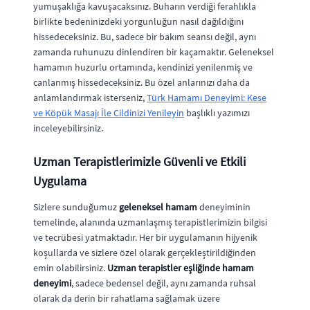
yumuşaklığa kavuşacaksınız. Buharın verdiği ferahlıkla
birlikte bedeninizdeki yorgunluğun nasıl dağıldığını
hissedeceksiniz. Bu, sadece bir bakım seansı değil, aynı
zamanda ruhunuzu dinlendiren bir kaçamaktır. Geleneksel
hamamın huzurlu ortamında, kendinizi yenilenmiş ve
canlanmış hissedeceksiniz. Bu özel anlarınızı daha da
anlamlandırmak isterseniz,
Türk Hamamı Deneyimi: Kese
ve Köpük Masajı İle Cildinizi Yenileyin
başlıklı yazımızı
inceleyebilirsiniz.
Uzman Terapistlerimizle Güvenli ve Etkili
Uygulama
Sizlere sunduğumuz
geleneksel hamam
deneyiminin
temelinde, alanında uzmanlaşmış terapistlerimizin bilgisi
ve tecrübesi yatmaktadır. Her bir uygulamanın hijyenik
koşullarda ve sizlere özel olarak gerçekleştirildiğinden
emin olabilirsiniz.
Uzman terapistler eşliğinde hamam
deneyimi
, sadece bedensel değil, aynı zamanda ruhsal
olarak da derin bir rahatlama sağlamak üzere