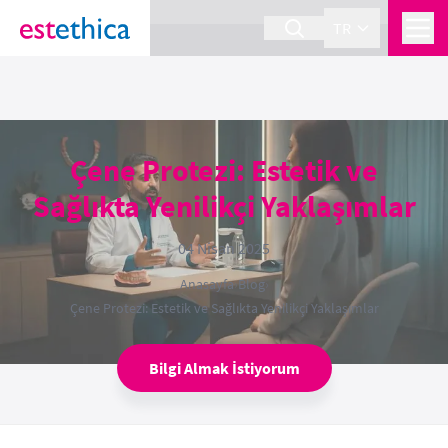
section Service {
}
TR
Çene Protezi: Estetik ve
Sağlıkta Yenilikçi Yaklaşımlar
04 Nisan 2025
Anasayfa
›
Blog
›
Çene Protezi: Estetik ve Sağlıkta Yenilikçi Yaklaşımlar
Bilgi Almak İstiyorum