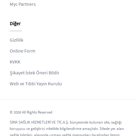
Myc Partners
Diğer
Gizlilik
Online Form
KVKK
Şikayet İstek Öneri Bildir
Web ve Tıbbi Yayın Kurulu
© 2026 All Rights Reserved
SİMA SAĞLIK HİZMETLERİ VE TİC.A.Ş. bünyesinde bulunan site, sağlığı
koruyucu ve geliştirici nitelikte bilgilendirme amaçlıdır. Sitede yer alan
sağlık bilgileri, alanında uzman sağlık mensupları tarafından temin