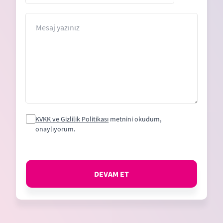
States
+1
Mesaj
KVKK ve Gizlilik Politikası
metnini okudum,
onaylıyorum.
DEVAM ET