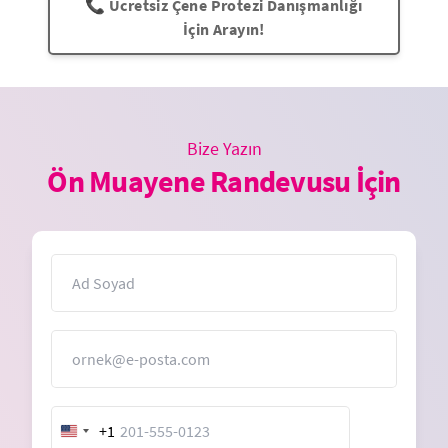
📞 Ücretsiz Çene Protezi Danışmanlığı
İçin Arayın!
Bize Yazın
Ön Muayene Randevusu İçin
İsim
E-Posta
+1
United