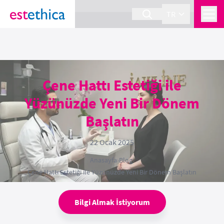
section Service {
}
TR
Çene Hattı Estetiği ile
Yüzünüzde Yeni Bir Dönem
Başlatın
22 Ocak 2025
Anasayfa
›
Blog
›
Çene Hattı Estetiği ile Yüzünüzde Yeni Bir Dönem Başlatın
Bilgi Almak İstiyorum