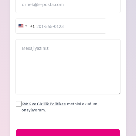
+1
United
States
+1
Mesaj
KVKK ve Gizlilik Politikası
metnini okudum,
onaylıyorum.