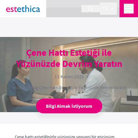
section Service {
}
TR
Çene Hattı Estetiği ile
Yüzünüzde Devrim Yaratın
13 Kasım 2025
Anasayfa
›
Blog
›
Çene Hattı Estetiği ile Yüzünüzde Devrim Yaratın
Bilgi Almak İstiyorum
Çene hattı estetiğinizle yüzünüze yepyeni bir görünüm