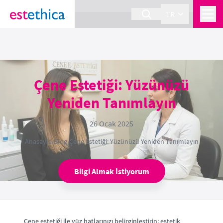
section Service {
}
TR
Çene Estetiği: Yüzünüzü
Yeniden Tanımlayın
26 Ocak 2025
Anasayfa
›
Blog
›
Çene Estetiği: Yüzünüzü Yeniden Tanımlayın
Bilgi Almak İstiyorum
Çene estetiği ile yüz hatlarınızı belirginleştirin; estetik