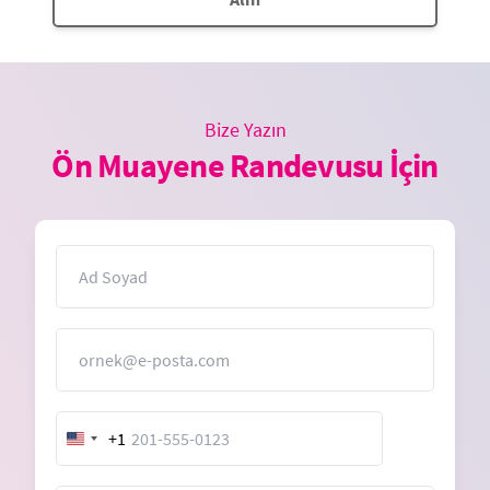
Bize Yazın
Ön Muayene Randevusu İçin
İsim
E-Posta
+1
United
States