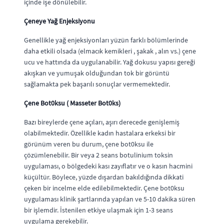
içinde işe dönülebilir.
Çeneye Yağ Enjeksiyonu
Genellikle yağ enjeksiyonları yüzün farklı bölümlerinde
daha etkili olsada (elmacık kemikleri , şakak , alın vs.) çene
ucu ve hattında da uygulanabilir. Yağ dokusu yapısı gereği
akışkan ve yumuşak olduğundan tok bir görüntü
sağlamakta pek başarılı sonuçlar vermemektedir.
Çene Bot0ksu ( Masseter Bot0ks)
Bazı bireylerde çene açıları, aşırı derecede genişlemiş
olabilmektedir. Özellikle kadın hastalara erkeksi bir
görünüm veren bu durum, çene bot0ksu ile
çözümlenebilir. Bir veya 2 seans botulinium toksin
uygulaması, o bölgedeki kası zayıflatır ve o kasın hacmini
küçültür. Böylece, yüzde dışardan bakıldığında dikkati
çeken bir incelme elde edilebilmektedir. Çene bot0ksu
uygulaması klinik şartlarında yapılan ve 5-10 dakika süren
bir işlemdir. İstenilen etkiye ulaşmak için 1-3 seans
uygulama gerekebilir.