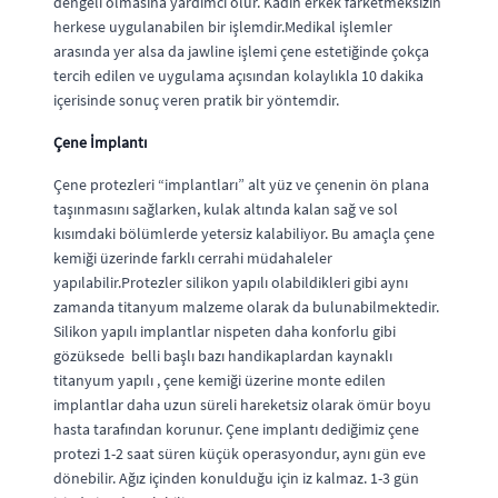
dengeli olmasına yardımcı olur. Kadın erkek farketmeksizin
herkese uygulanabilen bir işlemdir.Medikal işlemler
arasında yer alsa da jawline işlemi çene estetiğinde çokça
tercih edilen ve uygulama açısından kolaylıkla 10 dakika
içerisinde sonuç veren pratik bir yöntemdir.
Çene İmplantı
Çene protezleri “implantları” alt yüz ve çenenin ön plana
taşınmasını sağlarken, kulak altında kalan sağ ve sol
kısımdaki bölümlerde yetersiz kalabiliyor. Bu amaçla çene
kemiği üzerinde farklı cerrahi müdahaleler
yapılabilir.Protezler silikon yapılı olabildikleri gibi aynı
zamanda titanyum malzeme olarak da bulunabilmektedir.
Silikon yapılı implantlar nispeten daha konforlu gibi
gözüksede belli başlı bazı handikaplardan kaynaklı
titanyum yapılı , çene kemiği üzerine monte edilen
implantlar daha uzun süreli hareketsiz olarak ömür boyu
hasta tarafından korunur. Çene implantı dediğimiz çene
protezi 1-2 saat süren küçük operasyondur, aynı gün eve
dönebilir. Ağız içinden konulduğu için iz kalmaz. 1-3 gün