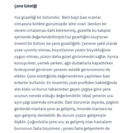
Çene Estetiği
Yüz güzelliği bir bütündür. Belli başlı bazı oranlar
olmasıyla birlikte günümüzde ‘altın oran’ denilen bir
simetri ortalaması dahi belirlenmiş, güzellik bu kalıplar
içerisinde değerlendirilmiştir.Yüz güzelliğini oluşturan
önemli bir bölüm ise çene güzelliğidir. Çenenin şekil olarak
yüze uyumlu olması, boyutlarının yüzün büyüklüğüne
uygun olması, yüzün daha güzel görünmesini sağlar. Ayrıca
konuşurken, yemek yerken, ağzı dudaklarla kapatılırken
fonksiyonel görünüm çenenin estetik görünümünü de
etkiler. Çene estetiğinde değerlendirme yapılırken bazı
kriterler kullanılır. En önemlisi; yüze profilden bakıldığında
alın kökü ve burun tabanından geçen çizgiye göre çene
ucunun nerede olduğu değerlendirilir. İdeal çenenin ucu
aynı çizgi üzerinde olmalıdır. Özel durumlar dışında, çizginin
gerisinde olanlara çene az gelişmiş, önünde olanlara ise
aşırı gelişmiş denilebilir. Bu durum yüzün gelişimiyle
ilişiktir. Çoğunlukla çene ucu az gelişmiş olan hastaların
burnunun fazla büyümesi , çenesi fazla gelişenlerin de