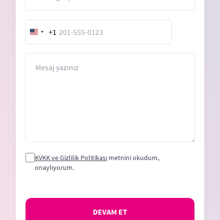
+1
United
States
+1
Mesaj
KVKK ve Gizlilik Politikası
metnini okudum,
onaylıyorum.
DEVAM ET