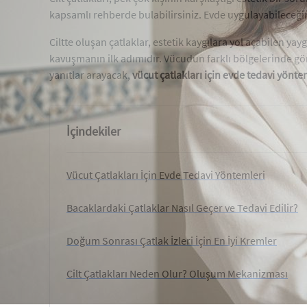
kapsamlı rehberde bulabilirsiniz. Evde uygulayabileceğ
Ciltte oluşan çatlaklar, estetik kaygılara yol açabilen ya
kavuşmanın ilk adımıdır. Vücudun farklı bölgelerinde gör
yanıtlar arayacak,
vücut çatlakları için evde tedavi yönte
İçindekiler
Vücut Çatlakları İçin Evde Tedavi Yöntemleri
Bacaklardaki Çatlaklar Nasıl Geçer ve Tedavi Edilir?
Doğum Sonrası Çatlak İzleri İçin En İyi Kremler
Cilt Çatlakları Neden Olur? Oluşum Mekanizması