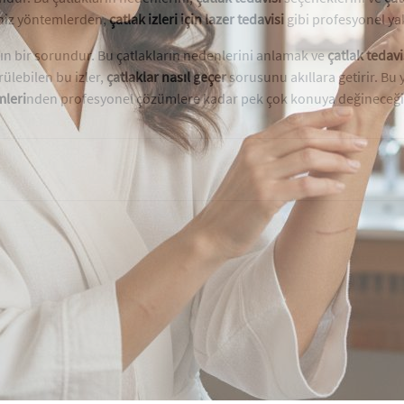
iniz yöntemlerden,
çatlak izleri için lazer tedavisi
gibi profesyonel yak
ygın bir sorundur. Bu çatlakların nedenlerini anlamak ve
çatlak tedavi
ülebilen bu izler,
çatlaklar nasıl geçer
sorusunu akıllara getirir. Bu
mleri
nden profesyonel çözümlere kadar pek çok konuya değineceği