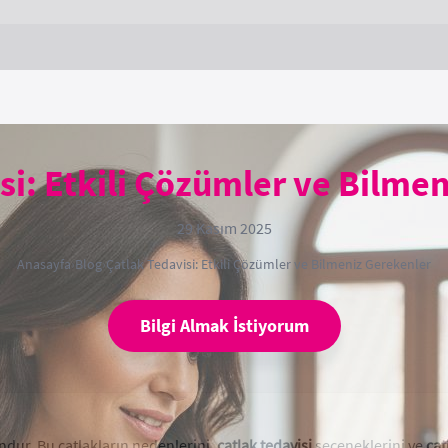
si: Etkili Çözümler ve Bilme
29 Kasım 2025
Anasayfa
›
Blog
›
Çatlak Tedavisi: Etkili Çözümler ve Bilmeniz Gerekenler
Bilgi Almak İstiyorum
rundur. Bu çatlakların nedenlerini,
çatlak tedavisi
seçeneklerini ve
çat