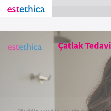
section Service {
}
Çatlak Tedavi
Cilt çatlakları, pek çok kişinin karşılaştığı estetik bir so