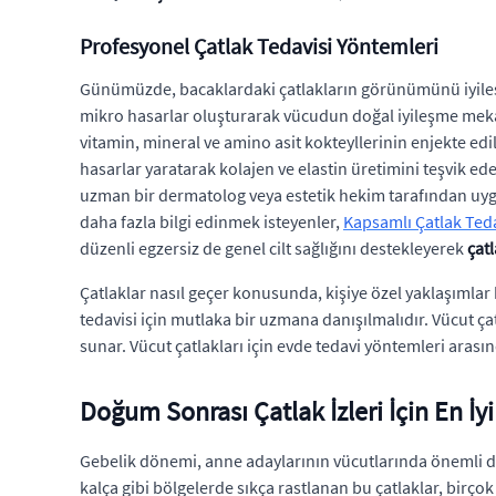
Profesyonel Çatlak Tedavisi Yöntemleri
Günümüzde, bacaklardaki çatlakların görünümünü iyileştirm
mikro hasarlar oluşturarak vücudun doğal iyileşme mekaniz
vitamin, mineral ve amino asit kokteyllerinin enjekte edi
hasarlar yaratarak kolajen ve elastin üretimini teşvik ed
uzman bir dermatolog veya estetik hekim tarafından uy
daha fazla bilgi edinmek isteyenler,
Kapsamlı Çatlak Teda
düzenli egzersiz de genel cilt sağlığını destekleyerek
çatl
Çatlaklar nasıl geçer konusunda, kişiye özel yaklaşımlar be
tedavisi için mutlaka bir uzmana danışılmalıdır. Vücut ça
sunar. Vücut çatlakları için evde tedavi yöntemleri arasın
Doğum Sonrası Çatlak İzleri İçin En İy
Gebelik dönemi, anne adaylarının vücutlarında önemli değiş
kalça gibi bölgelerde sıkça rastlanan bu çatlaklar, birçok