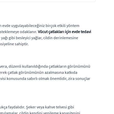
in evde uygulayabileceğiniz birçok etkili yöntem
esteklemeye odaklanır.
Vücut çatlakları için evde tedavi
yağı gibi besleyici yağlar, cildin derinlemesine
yeline sahiptir.
aloe vera, düzenli kullanıldığında çatlakların görünümünü
kleyerek çatlak görünümünün azalmasına katkıda
edavisi konusunda sabırlı olmak önemlidir, zira sonuçlar
ça faydalıdır. Şeker veya kahve telvesi gibi
ygulamalar, cildin kendini yenileme kapasitesini