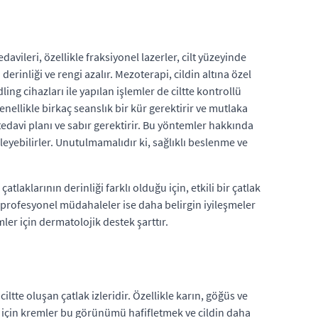
ileri, özellikle fraksiyonel lazerler, cilt yüzeyinde
rinliği ve rengi azalır. Mezoterapi, cildin altına özel
ng cihazları ile yapılan işlemler de ciltte kontrollü
nellikle birkaç seanslık bir kür gerektirir ve mutlaka
tedavi planı ve sabır gerektirir. Bu yöntemler hakkında
eleyebilirler. Unutulmamalıdır ki, sağlıklı beslenme ve
laklarının derinliği farklı olduğu için, etkili bir çatlak
r; profesyonel müdahaleler ise daha belirgin iyileşmeler
ler için dermatolojik destek şarttır.
ltte oluşan çatlak izleridir. Özellikle karın, göğüs ve
eri için kremler bu görünümü hafifletmek ve cildin daha