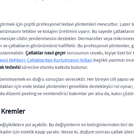
ek için çeşitli profesyonel tedavi yöntemleri mevcuttur. Lazer tedav
masını tetikler ve kolajen üretimini uyarır. Bu sayede çatlakların de
lmesiyle cildin yenilenmesini destekler. Dermaroller veya mikroneedli
er ve çatlakların görünümünü hafifletir. Bu profesyonel yöntemler, ge
gulanmalıdır.
Çatlaklar nasıl geçer
sorusunun cevabı, kişiye özel bir 
visi Rehberi: Çatlaklardan Kurtulmanın Yolları
başlıklı yazımızı inc
ak tedavisi
sürecine olumlu katkıda bulunur.
nimsemek en doğru sonuçları verecektir. Her bireyin cilt yapısı ve çat
tlakları için evde tedavi yöntemleri genellikle destekleyici rol oyna
da düzenli peeling ve nemlendirici bakımlar yer alsa da, kalıcı çözüm
i Kremler
ikliklere yol açabilir. Bu değişimlerin en belirginlerinden biri de ci
 kadın için estetik kaygı yaratır. Neyse ki, doğum sonrası çatlak izl