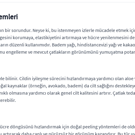
emleri
aygın bir sorundur. Neyse ki, bu istenmeyen izlerle mücadele etmek iç
gesini korumaya, elastikiyetini artırmaya ve hücre yenilenmesini d
arın düzenli kullanımıdır. Badem yağı, hindistancevizi yağı ve kakao 
unu engelleme ve mevcut çatlakların görünümünü yumuşatma potansi
leriyle bilinir. Cildin iyileşme sürecini hızlandırmaya yardımcı olan 
 doğal kaynaklar (örneğin, avokado, badem) da cilt sağlığını deste
nıklı olmasına yardımcı olarak genel cilt kalitesini artırır. Çatlak t
erebilir.
hücre döngüsünü hızlandırmak için doğal peeling yöntemleri de olduk
ı artırarak daha canlı ve pürüzsüz bir görünüm kazandırır. Bu tür u