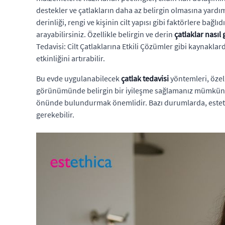
destekler ve çatlakların daha az belirgin olmasına yardım
derinliği, rengi ve kişinin cilt yapısı gibi faktörlere b
arayabilirsiniz. Özellikle belirgin ve derin
çatlaklar nasıl
Tedavisi: Cilt Çatlaklarına Etkili Çözümler gibi kaynaklar
etkinliğini artırabilir.
Bu evde uygulanabilecek
çatlak tedavisi
yöntemleri, özell
görünümünde belirgin bir iyileşme sağlamanız mümkün
önünde bulundurmak önemlidir. Bazı durumlarda, estetik
gerekebilir.