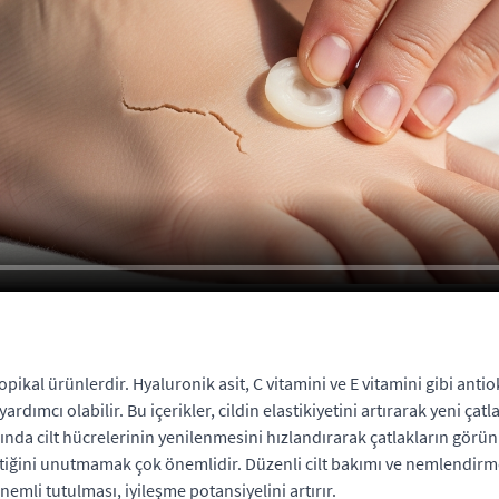
opikal ürünlerdir. Hyaluronik asit, C vitamini ve E vitamini gibi anti
mcı olabilir. Bu içerikler, cildin elastikiyetini artırarak yeni çat
ğında cilt hücrelerinin yenilenmesini hızlandırarak çatlakların görü
ğini unutmamak çok önemlidir. Düzenli cilt bakımı ve nemlendirme,
nemli tutulması, iyileşme potansiyelini artırır.