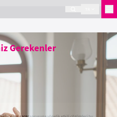
TR
niz Gerekenler
laklar nasıl geçer
sorusuna yönelik etkili çözümleri bu