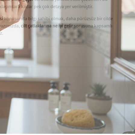
laşımlara kadar pek çok detaya yer verilmiştir.
si
konusunda bilgi sahibi olmak, daha pürüzsüz bir cilde
 yazımızda,
cilt çatlaklarına ne iyi gelir
sorusuna kapsamlı
z.