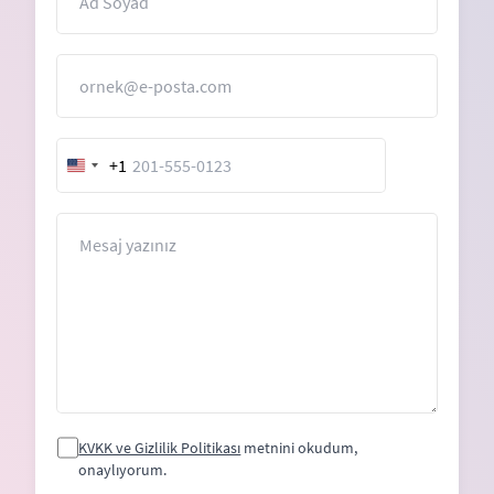
E-Posta
+1
United
States
+1
Mesaj
KVKK ve Gizlilik Politikası
metnini okudum,
onaylıyorum.