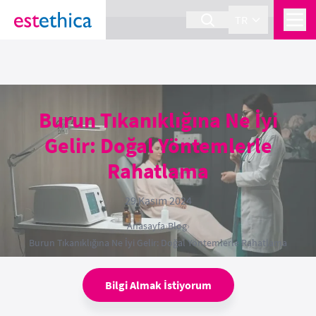
section Service {
}
TR
Burun Tıkanıklığına Ne İyi
Gelir: Doğal Yöntemlerle
Rahatlama
29 Kasım 2024
Anasayfa
›
Blog
›
Burun Tıkanıklığına Ne İyi Gelir: Doğal Yöntemlerle Rahatlama
Bilgi Almak İstiyorum