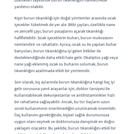
özellikleri sayesinde burun tıkanıklığını hafifletmede
yardımcı olabilir.
Kışın burun tıkanıklığı için doğal yöntemler arasında sıcak
içecekler tüketmek de yer alır. Bitki çayları, özellikle nane
ve zencefil çayı, burun pasajlarını açarak tıkanıklığı
hafifletebilir. Sıcak içeceklerin buharı, burun mukozasını
nemlendirir ve rahatlatır. Ayrıca, sıcak su ile yapılan buhar
banyoları, burun tıkanıklığına iyi gelen bitkiler ile
desteklendiğinde daha etkili hale gelir. Okaliptüs yağı veya
nane yağı eklenmiş sıcak su buharını solumak, burun
tıkanıklığını azaltmada etkili bir yöntemdir.
Son olarak, kış aylarında burun tıkanıklığına hangi ilaç iyi
gelir sorusuna yanıt arayanlar için, doktor tavsiyesi ile
kullanılabilecek dekonjestanlar ve antihistaminikler hızlı
bir rahatlama sağlayabilir. Ancak, bu tür ilaçların uzun
süreli kullanımının önerilmediğini unutmamak önemlidir.
İlaç kullanımı gerektiğinde, kişisel sağlık durumunuza
uygun olanı seçmek ve doktorunuza danışmak en doğru
yaklaşım olacaktır. Bu şekilde, burun tıkanıklığını etkili bir