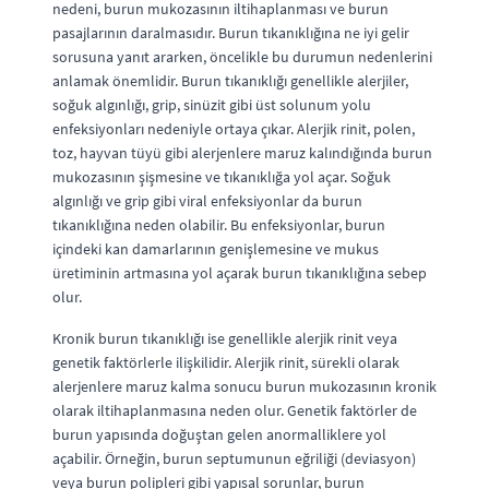
nedeni, burun mukozasının iltihaplanması ve burun
pasajlarının daralmasıdır. Burun tıkanıklığına ne iyi gelir
sorusuna yanıt ararken, öncelikle bu durumun nedenlerini
anlamak önemlidir. Burun tıkanıklığı genellikle alerjiler,
soğuk algınlığı, grip, sinüzit gibi üst solunum yolu
enfeksiyonları nedeniyle ortaya çıkar. Alerjik rinit, polen,
toz, hayvan tüyü gibi alerjenlere maruz kalındığında burun
mukozasının şişmesine ve tıkanıklığa yol açar. Soğuk
algınlığı ve grip gibi viral enfeksiyonlar da burun
tıkanıklığına neden olabilir. Bu enfeksiyonlar, burun
içindeki kan damarlarının genişlemesine ve mukus
üretiminin artmasına yol açarak burun tıkanıklığına sebep
olur.
Kronik burun tıkanıklığı ise genellikle alerjik rinit veya
genetik faktörlerle ilişkilidir. Alerjik rinit, sürekli olarak
alerjenlere maruz kalma sonucu burun mukozasının kronik
olarak iltihaplanmasına neden olur. Genetik faktörler de
burun yapısında doğuştan gelen anormalliklere yol
açabilir. Örneğin, burun septumunun eğriliği (deviasyon)
veya burun polipleri gibi yapısal sorunlar, burun