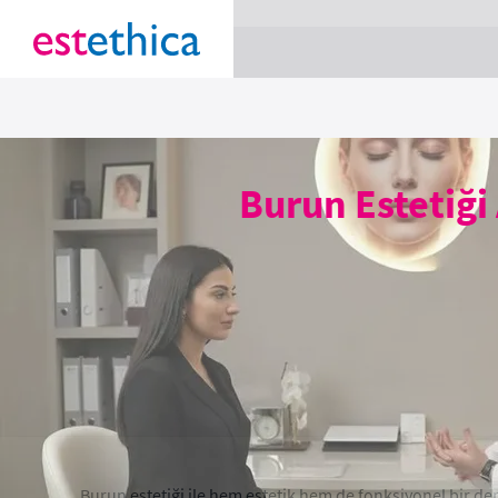
section Service {
}
Burun Estetiği
Burun estetiği ile hem estetik hem de fonksiyonel bir de