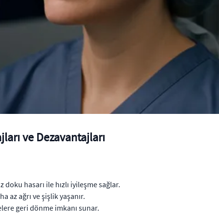
jları ve Dezavantajları
z doku hasarı ile hızlı iyileşme sağlar.
 az ağrı ve şişlik yaşanır.
telere geri dönme imkanı sunar.