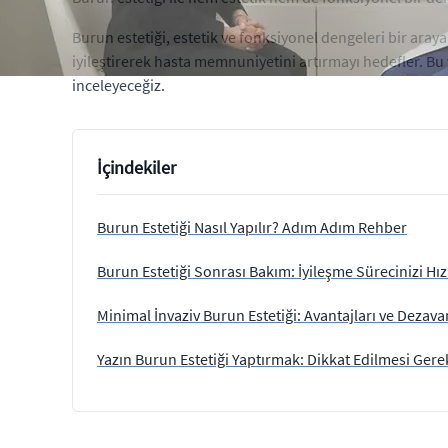
Burun estetiği, estetik ve fonksiyonel dengeleri bir aray
iyileştirerek hasta memnuniyetini artırmayı hedefler. Bu 
inceleyeceğiz.
İçindekiler
Burun Estetiği Nasıl Yapılır? Adım Adım Rehber
Burun Estetiği Sonrası Bakım: İyileşme Sürecinizi Hız
Minimal İnvaziv Burun Estetiği: Avantajları ve Dezavan
Yazın Burun Estetiği Yaptırmak: Dikkat Edilmesi Gere