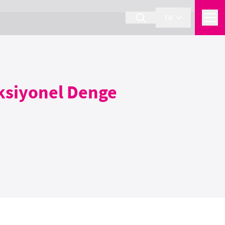
TR
nksiyonel Denge