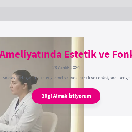
 Ameliyatında Estetik ve Fo
29 Aralık 2024
Anasayfa
›
Blog
›
Burun Estetiği Ameliyatında Estetik ve Fonksiyonel Denge
Bilgi Almak İstiyorum
nge sağlayın!