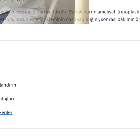
a getiren cerrahi bir prosedürdür. Estetik burun ameliyatı (rinoplas
yazıda, burun estetiği işleminin nasıl yapıldığını, sonrası bakımın ö
landırın
tajları
kenler