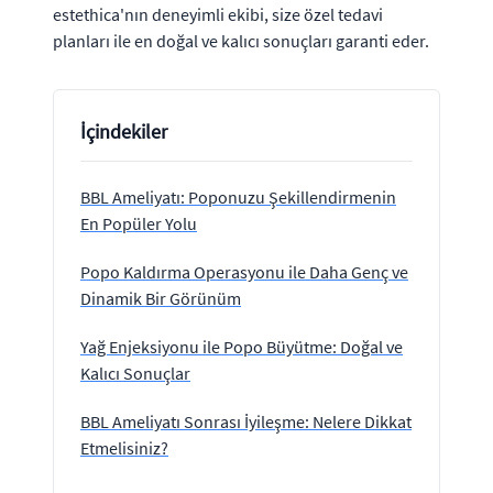
estethica'nın deneyimli ekibi, size özel tedavi
planları ile en doğal ve kalıcı sonuçları garanti eder.
İçindekiler
BBL Ameliyatı: Poponuzu Şekillendirmenin
En Popüler Yolu
Popo Kaldırma Operasyonu ile Daha Genç ve
Dinamik Bir Görünüm
Yağ Enjeksiyonu ile Popo Büyütme: Doğal ve
Kalıcı Sonuçlar
BBL Ameliyatı Sonrası İyileşme: Nelere Dikkat
Etmelisiniz?