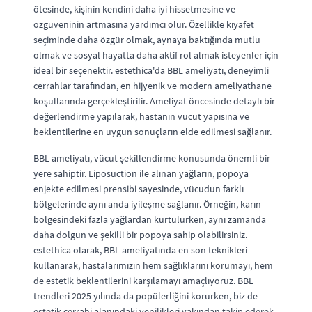
ötesinde, kişinin kendini daha iyi hissetmesine ve
özgüveninin artmasına yardımcı olur. Özellikle kıyafet
seçiminde daha özgür olmak, aynaya baktığında mutlu
olmak ve sosyal hayatta daha aktif rol almak isteyenler için
ideal bir seçenektir. estethica'da BBL ameliyatı, deneyimli
cerrahlar tarafından, en hijyenik ve modern ameliyathane
koşullarında gerçekleştirilir. Ameliyat öncesinde detaylı bir
değerlendirme yapılarak, hastanın vücut yapısına ve
beklentilerine en uygun sonuçların elde edilmesi sağlanır.
BBL ameliyatı, vücut şekillendirme konusunda önemli bir
yere sahiptir. Liposuction ile alınan yağların, popoya
enjekte edilmesi prensibi sayesinde, vücudun farklı
bölgelerinde aynı anda iyileşme sağlanır. Örneğin, karın
bölgesindeki fazla yağlardan kurtulurken, aynı zamanda
daha dolgun ve şekilli bir popoya sahip olabilirsiniz.
estethica olarak, BBL ameliyatında en son teknikleri
kullanarak, hastalarımızın hem sağlıklarını korumayı, hem
de estetik beklentilerini karşılamayı amaçlıyoruz. BBL
trendleri 2025 yılında da popülerliğini korurken, biz de
estetik cerrahi alanındaki yenilikleri yakından takip ederek,