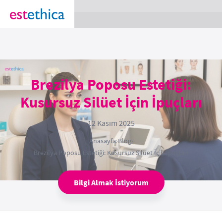
section Service {
}
Brezilya Poposu Estetiği:
Kusursuz Silüet İçin İpuçları
12 Kasım 2025
Anasayfa
›
Blog
›
Brezilya Poposu Estetiği: Kusursuz Silüet İçin İpuçları
Bilgi Almak İstiyorum