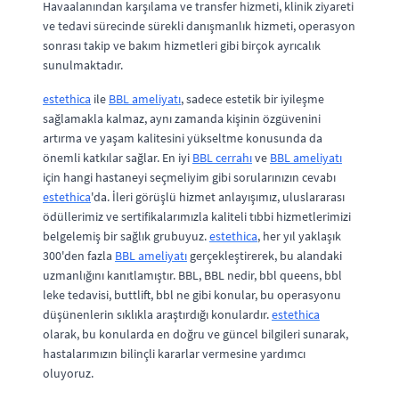
Havaalanından karşılama ve transfer hizmeti, klinik ziyareti
ve tedavi sürecinde sürekli danışmanlık hizmeti, operasyon
sonrası takip ve bakım hizmetleri gibi birçok ayrıcalık
sunulmaktadır.
estethica
ile
BBL ameliyatı
, sadece estetik bir iyileşme
sağlamakla kalmaz, aynı zamanda kişinin özgüvenini
artırma ve yaşam kalitesini yükseltme konusunda da
önemli katkılar sağlar. En iyi
BBL cerrahı
ve
BBL ameliyatı
için hangi hastaneyi seçmeliyim gibi sorularınızın cevabı
estethica
'da. İleri görüşlü hizmet anlayışımız, uluslararası
ödüllerimiz ve sertifikalarımızla kaliteli tıbbi hizmetlerimizi
belgelemiş bir sağlık grubuyuz.
estethica
, her yıl yaklaşık
300'den fazla
BBL ameliyatı
gerçekleştirerek, bu alandaki
uzmanlığını kanıtlamıştır. BBL, BBL nedir, bbl queens, bbl
leke tedavisi, buttlift, bbl ne gibi konular, bu operasyonu
düşünenlerin sıklıkla araştırdığı konulardır.
estethica
olarak, bu konularda en doğru ve güncel bilgileri sunarak,
hastalarımızın bilinçli kararlar vermesine yardımcı
oluyoruz.