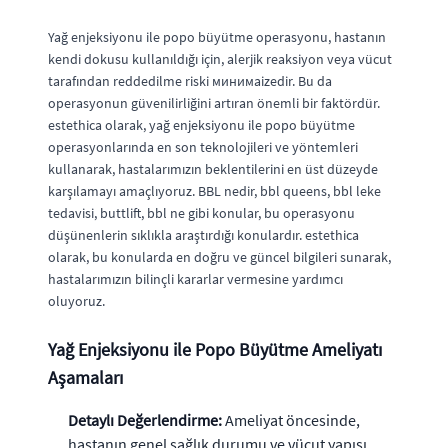
Yağ enjeksiyonu ile popo büyütme operasyonu, hastanın
kendi dokusu kullanıldığı için, alerjik reaksiyon veya vücut
tarafından reddedilme riski минимаizedir. Bu da
operasyonun güvenilirliğini artıran önemli bir faktördür.
estethica olarak, yağ enjeksiyonu ile popo büyütme
operasyonlarında en son teknolojileri ve yöntemleri
kullanarak, hastalarımızın beklentilerini en üst düzeyde
karşılamayı amaçlıyoruz. BBL nedir, bbl queens, bbl leke
tedavisi, buttlift, bbl ne gibi konular, bu operasyonu
düşünenlerin sıklıkla araştırdığı konulardır. estethica
olarak, bu konularda en doğru ve güncel bilgileri sunarak,
hastalarımızın bilinçli kararlar vermesine yardımcı
oluyoruz.
Yağ Enjeksiyonu ile Popo Büyütme Ameliyatı
Aşamaları
Detaylı Değerlendirme:
Ameliyat öncesinde,
hastanın genel sağlık durumu ve vücut yapısı