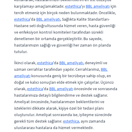
karşılamayı amaçlamaktadır.
estethica
'yı
BBL ameliyatı
için
tercih etmeniz için birçok neden bulunmaktadır. Öncelikle,
estethica
'da
BBL ameliyatı
, Sağlıkta Kalite Standartları-
Hastane seti doğrultusunda hizmet veren, hasta güvenliği
ve enfeksiyon kontrol komiteleri tarafından sürekli
denetlenen bir ortamda gerçekleştirilir. Bu sayede,
hastalarımızın sağlığı ve güvenliği her zaman ön planda
tutulur.
İkinci olarak,
estethica
'da
BBL ameliyatı
, deneyimli ve
uzman cerrahlar tarafından yapılır. Cerrahlarımız,
BBL
ameliyatı
konusunda geniş bir tecrübeye sahip olup, en
doğal ve kalıcı sonuçları elde etmek için çalışırlar. Üçüncü
olarak,
estethica
'da
BBL ameliyatı
öncesinde ve sonrasında
hastalarımıza detaylı bilgilendirme ve destek sağlanır.
Ameliyat öncesinde, hastalarımızın beklentilerini ve
isteklerini dikkate alarak, kişiye özel bir tedavi planı
oluşturulur. Ameliyat sonrasında ise, iyileşme sürecinde
gerekli tüm destek sağlanır.
estethica
, aynı zamanda
uluslararası hastalara da hizmet vermektedir.