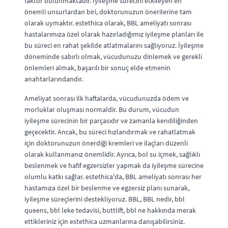
faktör bulunmaktadır. İyileşme sürecini etkileyen en
önemli unsurlardan biri, doktorunuzun önerilerine tam
olarak uymaktır. estethica olarak, BBL ameliyatı sonrası
hastalarımıza özel olarak hazırladığımız iyileşme planları ile
bu süreci en rahat şekilde atlatmalarını sağlıyoruz. İyileşme
döneminde sabırlı olmak, vücudunuzu dinlemek ve gerekli
önlemleri almak, başarılı bir sonuç elde etmenin
anahtarlarındandır.
Ameliyat sonrası ilk haftalarda, vücudunuzda ödem ve
morluklar oluşması normaldir. Bu durum, vücudun
iyileşme sürecinin bir parçasıdır ve zamanla kendiliğinden
geçecektir. Ancak, bu süreci hızlandırmak ve rahatlatmak
için doktorunuzun önerdiği kremleri ve ilaçları düzenli
olarak kullanmanız önemlidir. Ayrıca, bol su içmek, sağlıklı
beslenmek ve hafif egzersizler yapmak da iyileşme sürecine
olumlu katkı sağlar. estethica'da, BBL ameliyatı sonrası her
hastamıza özel bir beslenme ve egzersiz planı sunarak,
iyileşme süreçlerini destekliyoruz. BBL, BBL nedir, bbl
queens, bbl leke tedavisi, buttlift, bbl ne hakkında merak
ettikleriniz için estethica uzmanlarına danışabilirsiniz.