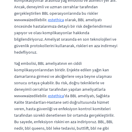
komplikasyonlar arasında yağ embolisi ve asimetri yer alır.
Ancak, deneyimli ve uzman cerrahlar tarafından
gerçekleştirilen BBL operasyonlarında bu riskler
минимаizedilebilir.
estethica
olarak, BBL ameliyatı
öncesinde hastalarımıza detaylı bir risk değerlendirmesi
yapıyor ve olası komplikasyonlar hakkında
bilgilendiriyoruz. Ameliyat sırasında en son teknolojileri ve
güvenlik protokollerini kullanarak, riskleri en aza indirmeyi
hedefliyoruz.
Yağ embolisi, BBL ameliyatının en ciddi
komplikasyonlarından biridir. Enjekte edilen yağın kan
damarlarına girmesi ve akciğerlere veya beyne ulaşması
sonucu ortaya çıkabilir. Bu risk, doğru tekniklerle ve
deneyimli cerrahlar tarafından yapılan ameliyatlarla
минимаizedilebilir.
estethica
'da BBL ameliyatı, Sağlıkta
Kalite Standartları-Hastane seti doğrultusunda hizmet
veren, hasta güvenliği ve enfeksiyon kontrol komiteleri
tarafından sürekli denetlenen bir ortamda gerçekleştirilir.
Bu sayede, enfeksiyon riskini en aza indiriyoruz. BBL, BBL
nedir, bbl queens, bbl leke tedavisi, buttlift, bbl ne gibi