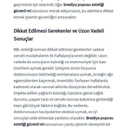
geçirmeniz için elzemdir. Eğer
brezilya poposu estetiği
güvenli mi
sorusunu merak ediyorsanız, bu adımlara dikkat
etmek işlemin güvenliğini artıracaktır.
Dikkat Edilmesi Gerekenler ve Uzun Vadeli
Sonuçlar
BBL estetiği sonrası dikkat edilmesi gerekenler sadece
cerrahi müdahalenin ilk haftalarıyla sınırlı değildir. Uzun
vadede de sonuçların kalıcılığı ve memnuniyet için bazı
önerilere uymak gerekir. İyileşme süreci boyunca
doktorunuzun belirlediği sınırlamalara uymak, örneğin ağır
egzersizlerden kaçınmak, önemlidir. İlerleyen haftalarda
kademeli olarak normal aktivite düzeyinize dönebilirsiniz.
Enjekte edilen yağların kalıcılığı, hastanın genel sağlık
durumu, yaşam tarzı ve cerrahi sonrası bakımına gösterdiği
özen gibi birçok faktöre bağlıdır. Bu nedenle,
doktorunuzun tavsiyelerine eksiksiz uymak, en iyi
sonuçları elde etmenize yardımcı olacaktır.
Brezilya poposu
estetiği güvenli mi
sorusunun yanıtı, işlemin deneyimli bir