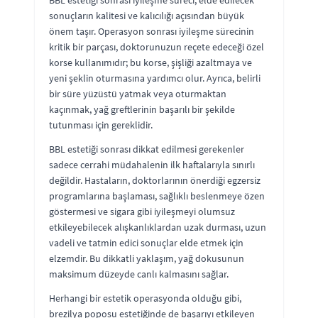
BBL estetiği sonrası iyileşme süreci, elde edilecek
sonuçların kalitesi ve kalıcılığı açısından büyük
önem taşır. Operasyon sonrası iyileşme sürecinin
kritik bir parçası, doktorunuzun reçete edeceği özel
korse kullanımıdır; bu korse, şişliği azaltmaya ve
yeni şeklin oturmasına yardımcı olur. Ayrıca, belirli
bir süre yüzüstü yatmak veya oturmaktan
kaçınmak, yağ greftlerinin başarılı bir şekilde
tutunması için gereklidir.
BBL estetiği sonrası dikkat edilmesi gerekenler
sadece cerrahi müdahalenin ilk haftalarıyla sınırlı
değildir. Hastaların, doktorlarının önerdiği egzersiz
programlarına başlaması, sağlıklı beslenmeye özen
göstermesi ve sigara gibi iyileşmeyi olumsuz
etkileyebilecek alışkanlıklardan uzak durması, uzun
vadeli ve tatmin edici sonuçlar elde etmek için
elzemdir. Bu dikkatli yaklaşım, yağ dokusunun
maksimum düzeyde canlı kalmasını sağlar.
Herhangi bir estetik operasyonda olduğu gibi,
brezilya poposu estetiğinde de başarıyı etkileyen