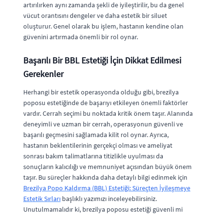
artırılırken aynı zamanda şekli de iyileştirilir, bu da genel
vücut orantısını dengeler ve daha estetik bir siluet
oluşturur. Genel olarak bu işlem, hastanın kendine olan
güvenini artırmada önemli bir rol oynar.
Başarılı Bir BBL Estetiği İçin Dikkat Edilmesi
Gerekenler
Herhangi bir estetik operasyonda olduğu gibi, brezilya
poposu estetiğinde de başarıyı etkileyen önemli faktörler
vardır. Cerrah seçimi bu noktada kritik önem taşır. Alanında
deneyimli ve uzman bir cerrah, operasyonun güvenli ve
başarılı geçmesini sağlamada kilit rol oynar. Ayrıca,
hastanın beklentilerinin gerçekçi olması ve ameliyat
sonrası bakım talimatlarına titizlikle uyulması da
sonuçların kalıcılığı ve memnuniyet açısından büyük önem
taşır. Bu süreçler hakkında daha detaylı bilgi edinmek için
Brezilya Popo Kaldırma (BBL) Estetiği: Süreçten İyileşmeye
Estetik Sırları
başlıklı yazımızı inceleyebilirsiniz.
Unutulmamalıdır ki, brezilya poposu estetiği güvenli mi