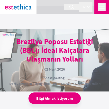
section Service {
}
TR
Brezilya Poposu Estetiği
(BBL): İdeal Kalçalara
Ulaşmanın Yolları
02 Mart 2026
Anasayfa
›
Blog
›
Brezilya Poposu Estetiği (BBL): İdeal Kalçalara Ulaşmanın Yolları
Bilgi Almak İstiyorum