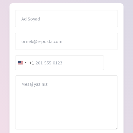
İsim
E-Posta
+1
United
States
+1
Mesaj