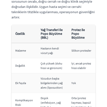
sorusunun cevabı, doğru cerrah ve doğru klinik seçimiyle
doğrudan ilişkilidir. Uygun hasta seçimi ve cerrahi
tekniklerin titizlikle uygulanması, operasyonun güvenliğini
artırır.
Yağ Transferi ile
Protez ile
Özellik
Popo Büyütme
Popo
(BBL)
Büyütme
Hastanın kendi
Malzeme
Silikon protezler
vücut yağı
Çok yüksek (doku
İyi, ancak protez
Doğallık
hissi ve görünüm)
hissi olabilir
Vücudun başka
Ek Fayda
bölgelerinden yağ
Yok
alımı (liposuction)
Düşük
Orta (protez
Komplikasyon
(enfeksiyon, yağ
kayması, kapsül
Riski