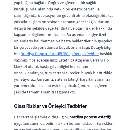
yapıldığına bağlıdır. Doğru ve güvenilir bir sağlık
kuruluşunda, alanında yetkin bir estetik cerrah ile
çalışıldığında, operasyonun güvenli olma olasılığı oldukça
yüksektir. İşlem öncesinde hastanın genel sağlık durumu
detaylı bir şekilde değerlendirilir ve olası riskler hakkında
kapsamlı bilgilendirme yapılır. Bu aşamada kişiye özel
önlemlerin belirlenmesi ve hasta beklentilerinin gerçekçi
bir çerçevede yönetilmesi büyük önem taşır. Detaylı bilgi
için
Brezilya Poposu Estetiği (BBL): Detaylı Rehber
başlıklı
yazımızı inceleyebilirsiniz. Estethica Ataşehir Cerrahi Tıp
Merkezi olarak hasta güvenliğini her zaman
önceliklendiriyor, tüm cerrahi süreçleri büyük bir titizlikle
yönetiyoruz. Amacımız, sizlerin bilinçli kararlar almanıza
yardımcı olmak ve bu estetik yolculuğunuzu en güvenli
şekilde tamamlamanızı sağlamaktır.
Olası Riskler ve Önleyici Tedbirler
Her cerrahi işlemde olduğu gibi,
brezilya poposu estetiği
uygulamasının da belirli riskleri bulunmaktadır. Bu riskleri
en aza indirmek adına merkezin sterilizasyon standartları,