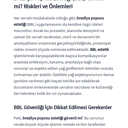
mi? Riskleri ve Önlemleri
Her cerrahi müdahalede olduğu gibi,
brezilya poposu
estetiği
(BBL) uygulamasının da kendine özgü riskleri
mevcuttur. Ancak bu prosedür, alanında deneyimli ve
uzman bir cerrah tarafından, steril ve donanımlı bir
ameliyathane ortamında gerçekleştirildiğinde, potansiyel
riskler önemli ölçüde minimize edilmektedir.
BBL estetik
işlemlerinde karşılaşılabilecek başlıca komplikasyonlar
arasında enfeksiyon, kanama, anesteziye bağlı olası
sorunlar ve enjekte edilen yağ greftlerinin istenilen oranda
tutmaması yer alabilir. Özellikle yağ enjeksiyonunun damar
içerisine verilmesi gibi hayati tehlike arz edebilecek
durumların önlenmesinde cerrahın tecrübesi ve kullandığı
ileri teknikler kritik bir rol oynamaktadır.
BBL Güvenliği İçin Dikkat Edilmesi Gerekenler
Peki,
brezilya poposu estetiği güvenli mi
? Bu sorunun
cevabı büyük ölçüde işlemin nerede ve kim tarafından