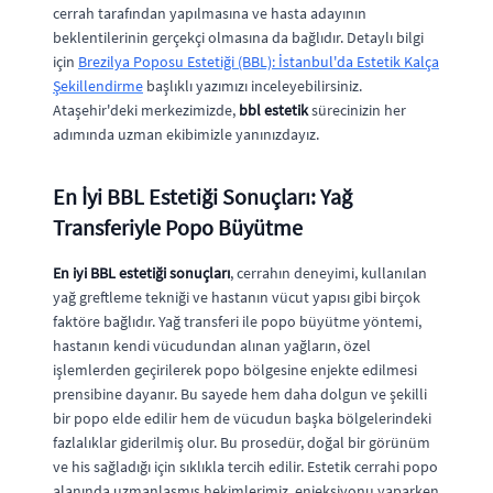
cerrah tarafından yapılmasına ve hasta adayının
beklentilerinin gerçekçi olmasına da bağlıdır. Detaylı bilgi
için
Brezilya Poposu Estetiği (BBL): İstanbul'da Estetik Kalça
Şekillendirme
başlıklı yazımızı inceleyebilirsiniz.
Ataşehir'deki merkezimizde,
bbl estetik
sürecinizin her
adımında uzman ekibimizle yanınızdayız.
En İyi BBL Estetiği Sonuçları: Yağ
Transferiyle Popo Büyütme
En iyi BBL estetiği sonuçları
, cerrahın deneyimi, kullanılan
yağ greftleme tekniği ve hastanın vücut yapısı gibi birçok
faktöre bağlıdır. Yağ transferi ile popo büyütme yöntemi,
hastanın kendi vücudundan alınan yağların, özel
işlemlerden geçirilerek popo bölgesine enjekte edilmesi
prensibine dayanır. Bu sayede hem daha dolgun ve şekilli
bir popo elde edilir hem de vücudun başka bölgelerindeki
fazlalıklar giderilmiş olur. Bu prosedür, doğal bir görünüm
ve his sağladığı için sıklıkla tercih edilir. Estetik cerrahi popo
alanında uzmanlaşmış hekimlerimiz, enjeksiyonu yaparken