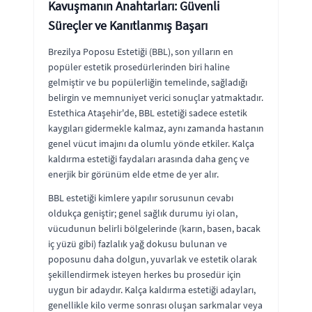
Kavuşmanın Anahtarları: Güvenli
Süreçler ve Kanıtlanmış Başarı
Brezilya Poposu Estetiği (BBL), son yılların en
popüler estetik prosedürlerinden biri haline
gelmiştir ve bu popülerliğin temelinde, sağladığı
belirgin ve memnuniyet verici sonuçlar yatmaktadır.
Estethica Ataşehir'de, BBL estetiği sadece estetik
kaygıları gidermekle kalmaz, aynı zamanda hastanın
genel vücut imajını da olumlu yönde etkiler. Kalça
kaldırma estetiği faydaları arasında daha genç ve
enerjik bir görünüm elde etme de yer alır.
BBL estetiği kimlere yapılır sorusunun cevabı
oldukça geniştir; genel sağlık durumu iyi olan,
vücudunun belirli bölgelerinde (karın, basen, bacak
iç yüzü gibi) fazlalık yağ dokusu bulunan ve
poposunu daha dolgun, yuvarlak ve estetik olarak
şekillendirmek isteyen herkes bu prosedür için
uygun bir adaydır. Kalça kaldırma estetiği adayları,
genellikle kilo verme sonrası oluşan sarkmalar veya