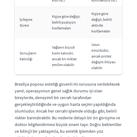
kisti vb.)
kontraktürü vb.)
Kişiye göre
Kişiye göre değişir,
İyileşme
değişir, belirli
belirli pozisyon
Süreci
aktivite
kısıtlamaları
kısıtlamaları
Uzun
Yağların büyük
ömürlüdür,
Sonuçların
kısmı kalıcıdır,
ancak protez
Kalıcılığı
ancak bir miktar
değişim ihtiyacı
emilim olabilir
olabilir
Brezilya poposu estetiği güvenli mi sorusuna verilebilecek
yanıt, operasyonun genel sağlık durumu iyi olan
bireylerde, deneyimli bir cerrah tarafından
gerçekleştirildiğinde ve uygun hasta seçimi yapıldığında
olumludur. Ancak her cerrahi işlemde olduğu gibi, belirli
riskler barındırabilir. Bu nedenle detaylı bir ön görüşme ve
doktor bilgilendirmesi büyük önem taşır. Doğru beklentiler
ve bilinçli bir yaklaşımla, bu estetik işlemden yüz