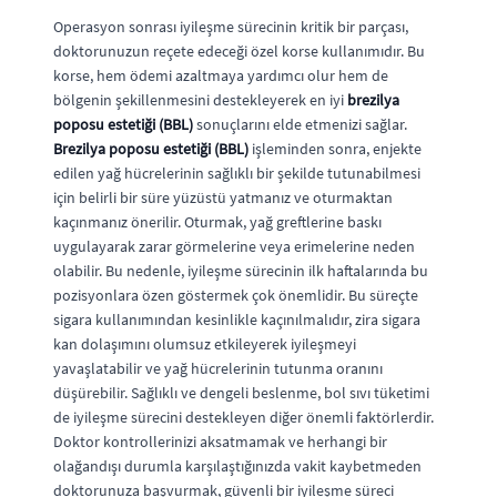
Operasyon sonrası iyileşme sürecinin kritik bir parçası,
doktorunuzun reçete edeceği özel korse kullanımıdır. Bu
korse, hem ödemi azaltmaya yardımcı olur hem de
bölgenin şekillenmesini destekleyerek en iyi
brezilya
poposu estetiği (BBL)
sonuçlarını elde etmenizi sağlar.
Brezilya poposu estetiği (BBL)
işleminden sonra, enjekte
edilen yağ hücrelerinin sağlıklı bir şekilde tutunabilmesi
için belirli bir süre yüzüstü yatmanız ve oturmaktan
kaçınmanız önerilir. Oturmak, yağ greftlerine baskı
uygulayarak zarar görmelerine veya erimelerine neden
olabilir. Bu nedenle, iyileşme sürecinin ilk haftalarında bu
pozisyonlara özen göstermek çok önemlidir. Bu süreçte
sigara kullanımından kesinlikle kaçınılmalıdır, zira sigara
kan dolaşımını olumsuz etkileyerek iyileşmeyi
yavaşlatabilir ve yağ hücrelerinin tutunma oranını
düşürebilir. Sağlıklı ve dengeli beslenme, bol sıvı tüketimi
de iyileşme sürecini destekleyen diğer önemli faktörlerdir.
Doktor kontrollerinizi aksatmamak ve herhangi bir
olağandışı durumla karşılaştığınızda vakit kaybetmeden
doktorunuza başvurmak, güvenli bir iyileşme süreci