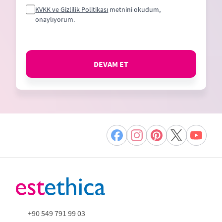
KVKK ve Gizlilik Politikası
metnini okudum,
onaylıyorum.
DEVAM ET
+90 549 791 99 03