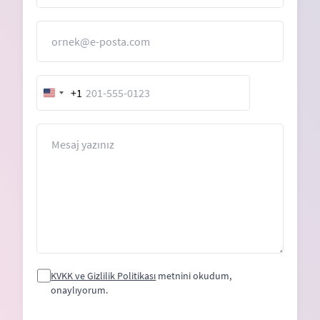
E-Posta
+1
United
States
+1
Mesaj
KVKK ve Gizlilik Politikası
metnini okudum,
onaylıyorum.