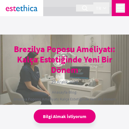
section Service {
}
TR
Brezilya Poposu Ameliyatı:
Kalça Estetiğinde Yeni Bir
Dönem
29 Aralık 2024
Anasayfa
›
Blog
›
Brezilya Poposu Ameliyatı: Kalça Estetiğinde Yeni Bir Dönem
Bilgi Almak İstiyorum