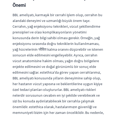
Önemi
BBL ameliyatı, karmaşık bir cerrahi işlem olup, cerrahın bu
alandaki deneyimi ve uzmanlığı büyük önem taşır.
Cerrahın, yağ enjeksiyonu teknikleri, vücut şekillendirme
prensipleri ve olası komplikasyonların yönetimi
konusunda derin bilgi sahibi olması gerekir. Örneğin, yağ
enjeksiyonu sırasında doğru tekniklerin kullanılmaması,
yağ hücrelerinin जीवित kalma oranını düşürebilir ve istenen
sonucun elde edilmesini engelleyebilir. Ayrıca, cerrahın
vücut anatomisine hakim olması, yağın doğru bölgelere
enjekte edilmesini ve doğal görünümlü bir sonuç elde
edilmesini sağlar. estethica'da görev yapan cerrahlarımız,
BBL ameliyatı konusunda yılların deneyimine sahip olup,
her hastanın vücut yapısına ve beklentilerine uygun kişiye
özel tedavi planları oluştururlar. BBL ameliyatı riskleri
nelerdir sorusunun cevabını en iyi şekilde verebilecek ve
sizi bu konuda aydınlatabilecek bir cerrahla çalışmak
önemlidir. estethica olarak, hastalarımızın güvenliği ve
memnuniyeti bizim için her zaman önceliklidir. Bu nedenle,