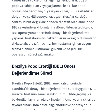
kalitesini de yükseltir. Örneğin, genetik olarak düz bir
popoya sahip olan veya yaşlanma ile birlikte popo
bölgesinde hacim kaybı yaşayan kişiler, BBL ile istedikleri
dolgun ve şekilli popoya kavuşabilirler. Ayrıca, doğum
sonrası vücut değişikliklerinden rahatsız olan anneler de
BBL sayesinde eski formlarına dönebilirler. estethica'da,
BBL operasyonu öncesinde detaylı bir değerlendirme
yaparak, hastalarımızın beklentilerini ve sağlık durumlarını
dikkate alıyoruz. Amacımız, her hastamız için en uygun
tedavi planını oluşturarak, güvenli ve başarılı bir
operasyon süreci sağlamaktır.
Brezilya Popo Estetiği (BBL) Öncesi
Değerlendirme Süreci
Brezilya Popo Estetiği (BBL) ameliyatı öncesinde,
estethica'da detaylı bir değerlendirme süreci uygulanır. Bu
süreçte, hastanın genel sağlık durumu, tıbbi geçmişi ve
beklentileri ayrıntılı olarak incelenir. Ameliyatın riskleri ve
faydaları hakkında hasta bilgilendirilir ve operasyonun