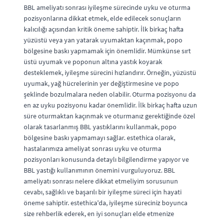
BBL ameliyatı sonrası iyileşme sürecinde uyku ve oturma
pozisyonlarına dikkat etmek, elde edilecek sonuçların
kalıcılığı açısından kritik öneme sahiptir. İlk birkaç hafta
yüzüstü veya yan yatarak uyumaktan kaçınmak, popo
bölgesine baskı yapmamak için önemlidir. Mümkünse sırt
üstü uyumak ve poponun altına yastık koyarak
desteklemek, iyileşme sürecini hızlandırır. Örneğin, yüzüstü
uyumak, yağ hücrelerinin yer değiştirmesine ve popo
şeklinde bozulmalara neden olabilir. Oturma pozisyonu da
en az uyku pozisyonu kadar önemlidir. İlk birkaç hafta uzun
süre oturmaktan kaçınmak ve oturmanız gerektiğinde özel
olarak tasarlanmış BBL yastıklarını kullanmak, popo
bölgesine baskı yapmamayı sağlar. estethica olarak,
hastalarımıza ameliyat sonrası uyku ve oturma
pozisyonları konusunda detaylı bilgilendirme yapıyor ve
BBL yastığı kullanımının önemini vurguluyoruz. BBL
ameliyatı sonrası nelere dikkat etmeliyim sorusunun
cevabı, sağlıklı ve başarılı bir iyileşme süreci için hayati
öneme sahiptir. estethica'da, iyileşme süreciniz boyunca
size rehberlik ederek, en iyi sonuçları elde etmenize