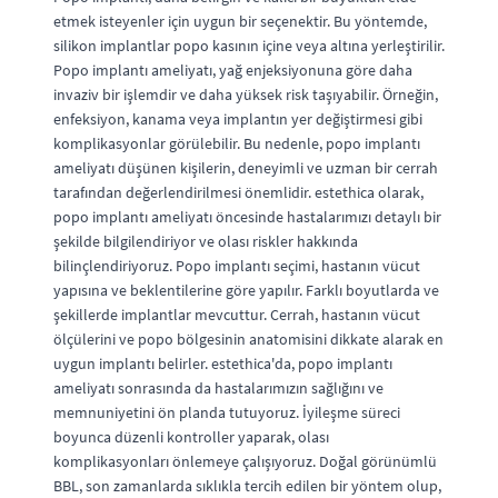
etmek isteyenler için uygun bir seçenektir. Bu yöntemde,
silikon implantlar popo kasının içine veya altına yerleştirilir.
Popo implantı ameliyatı, yağ enjeksiyonuna göre daha
invaziv bir işlemdir ve daha yüksek risk taşıyabilir. Örneğin,
enfeksiyon, kanama veya implantın yer değiştirmesi gibi
komplikasyonlar görülebilir. Bu nedenle, popo implantı
ameliyatı düşünen kişilerin, deneyimli ve uzman bir cerrah
tarafından değerlendirilmesi önemlidir. estethica olarak,
popo implantı ameliyatı öncesinde hastalarımızı detaylı bir
şekilde bilgilendiriyor ve olası riskler hakkında
bilinçlendiriyoruz. Popo implantı seçimi, hastanın vücut
yapısına ve beklentilerine göre yapılır. Farklı boyutlarda ve
şekillerde implantlar mevcuttur. Cerrah, hastanın vücut
ölçülerini ve popo bölgesinin anatomisini dikkate alarak en
uygun implantı belirler. estethica'da, popo implantı
ameliyatı sonrasında da hastalarımızın sağlığını ve
memnuniyetini ön planda tutuyoruz. İyileşme süreci
boyunca düzenli kontroller yaparak, olası
komplikasyonları önlemeye çalışıyoruz. Doğal görünümlü
BBL, son zamanlarda sıklıkla tercih edilen bir yöntem olup,