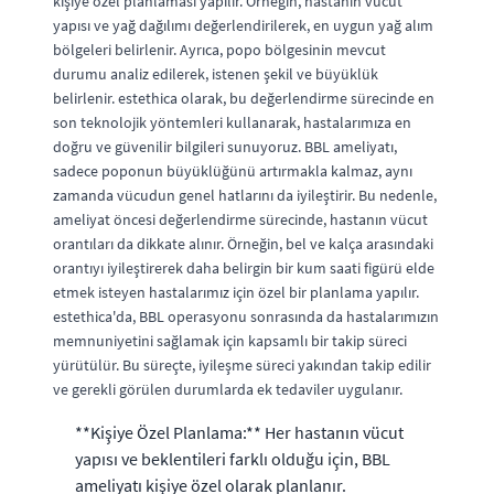
kişiye özel planlaması yapılır. Örneğin, hastanın vücut
yapısı ve yağ dağılımı değerlendirilerek, en uygun yağ alım
bölgeleri belirlenir. Ayrıca, popo bölgesinin mevcut
durumu analiz edilerek, istenen şekil ve büyüklük
belirlenir. estethica olarak, bu değerlendirme sürecinde en
son teknolojik yöntemleri kullanarak, hastalarımıza en
doğru ve güvenilir bilgileri sunuyoruz. BBL ameliyatı,
sadece poponun büyüklüğünü artırmakla kalmaz, aynı
zamanda vücudun genel hatlarını da iyileştirir. Bu nedenle,
ameliyat öncesi değerlendirme sürecinde, hastanın vücut
orantıları da dikkate alınır. Örneğin, bel ve kalça arasındaki
orantıyı iyileştirerek daha belirgin bir kum saati figürü elde
etmek isteyen hastalarımız için özel bir planlama yapılır.
estethica'da, BBL operasyonu sonrasında da hastalarımızın
memnuniyetini sağlamak için kapsamlı bir takip süreci
yürütülür. Bu süreçte, iyileşme süreci yakından takip edilir
ve gerekli görülen durumlarda ek tedaviler uygulanır.
**Kişiye Özel Planlama:** Her hastanın vücut
yapısı ve beklentileri farklı olduğu için, BBL
ameliyatı kişiye özel olarak planlanır.