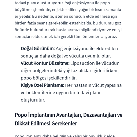
tedavi planı oluşturuyoruz. Yağ enjeksiyonu ile popo
büyütme işleminde, enjekte edilen yağın bir kısmı zamanla
eriyebilir. Bu nedenle, istenen sonucun elde edilmesi için
birden fazla seans gerekebilir. estethica'da, bu durumu göz
önünde bulundurarak hastalarımızı bilgilendiriyor ve en iyi
sonuçları elde etmek için gerekli tüm önlemleri alıyoruz.
Doğal Görünüm:
Yağ enjeksiyonu ile elde edilen
sonuçlar daha doğal ve vücutla uyumlu olur.
Vücut Kontur Düzeltme:
Liposuction ile vücudun
diğer bölgelerindeki yağ fazlalıkları giderilirken,
popo bölgesi şekillendirilir.
Kişiye Özel Planlama:
Her hastanın vücut yapısına
ve beklentilerine uygun bir tedavi planı
oluşturulur.
Popo İmplantının Avantajları, Dezavantajları ve
Dikkat Edilmesi Gerekenler
Popo implantı, daha belirgin ve kalıcı bir büyüklük elde