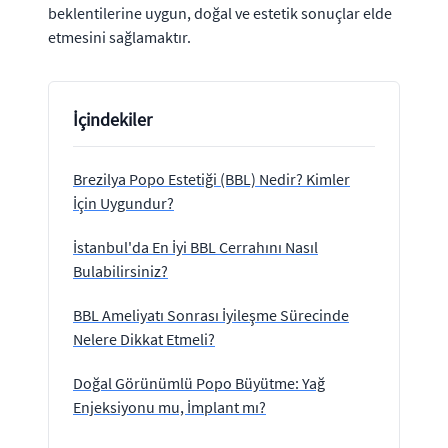
beklentilerine uygun, doğal ve estetik sonuçlar elde
etmesini sağlamaktır.
İçindekiler
Brezilya Popo Estetiği (BBL) Nedir? Kimler
İçin Uygundur?
İstanbul'da En İyi BBL Cerrahını Nasıl
Bulabilirsiniz?
BBL Ameliyatı Sonrası İyileşme Sürecinde
Nelere Dikkat Etmeli?
Doğal Görünümlü Popo Büyütme: Yağ
Enjeksiyonu mu, İmplant mı?