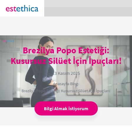
section Service {
}
Brezilya Popo Estetiği:
Kusursuz Silüet İçin İpuçları!
13 Kasım 2025
Anasayfa
›
Blog
›
Brezilya Popo Estetiği: Kusursuz Silüet İçin İpuçları!
Bilgi Almak İstiyorum