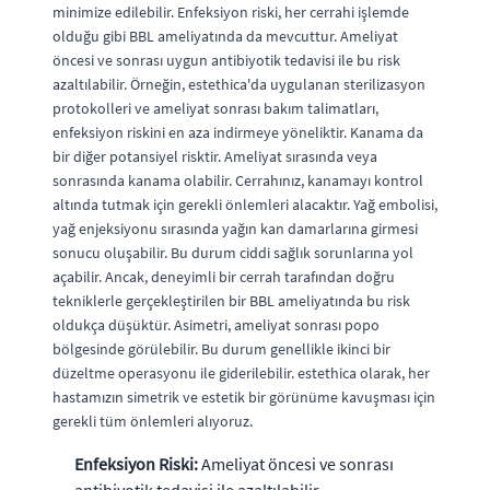
minimize edilebilir. Enfeksiyon riski, her cerrahi işlemde
olduğu gibi BBL ameliyatında da mevcuttur. Ameliyat
öncesi ve sonrası uygun antibiyotik tedavisi ile bu risk
azaltılabilir. Örneğin, estethica'da uygulanan sterilizasyon
protokolleri ve ameliyat sonrası bakım talimatları,
enfeksiyon riskini en aza indirmeye yöneliktir. Kanama da
bir diğer potansiyel risktir. Ameliyat sırasında veya
sonrasında kanama olabilir. Cerrahınız, kanamayı kontrol
altında tutmak için gerekli önlemleri alacaktır. Yağ embolisi,
yağ enjeksiyonu sırasında yağın kan damarlarına girmesi
sonucu oluşabilir. Bu durum ciddi sağlık sorunlarına yol
açabilir. Ancak, deneyimli bir cerrah tarafından doğru
tekniklerle gerçekleştirilen bir BBL ameliyatında bu risk
oldukça düşüktür. Asimetri, ameliyat sonrası popo
bölgesinde görülebilir. Bu durum genellikle ikinci bir
düzeltme operasyonu ile giderilebilir. estethica olarak, her
hastamızın simetrik ve estetik bir görünüme kavuşması için
gerekli tüm önlemleri alıyoruz.
Enfeksiyon Riski:
Ameliyat öncesi ve sonrası
antibiyotik tedavisi ile azaltılabilir.