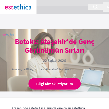
section Service {
}
T
Botoks: Ataşehir'de Genç
Görünümün Sırları
22 Şubat 2026
Anasayfa
›
Blog
›
Botoks: Ataşehir'de Genç Görünümün Sırları
Bilgi Almak İstiyorum
Ataşehir'de estetik tıp alanında öne çıkan estethica