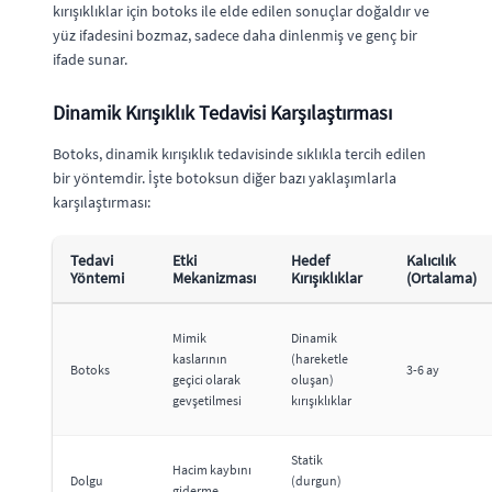
kırışıklıklar için botoks ile elde edilen sonuçlar doğaldır ve
yüz ifadesini bozmaz, sadece daha dinlenmiş ve genç bir
ifade sunar.
Dinamik Kırışıklık Tedavisi Karşılaştırması
Botoks, dinamik kırışıklık tedavisinde sıklıkla tercih edilen
bir yöntemdir. İşte botoksun diğer bazı yaklaşımlarla
karşılaştırması:
Tedavi
Etki
Hedef
Kalıcılık
Yöntemi
Mekanizması
Kırışıklıklar
(Ortalama)
Mimik
Dinamik
kaslarının
(hareketle
Botoks
3-6 ay
geçici olarak
oluşan)
gevşetilmesi
kırışıklıklar
Statik
Hacim kaybını
Dolgu
(durgun)
giderme,