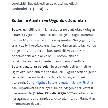
gerekebilir. Bu, elde edilen gençleştirme etkisinin
sürdürülebilirliğini sağlar.
Kullanım Alanları ve Uygunluk Durumları
Botoks
, genellikle mimik hareketlerine bağlı olarak oluşan
dinamik çizgilerden rahatsız olan ve genel sağlık durumu
iyi olan 18 yaş üstü bireyler için uygundur. Alın çizgileri, kaş
arası çizgileri ve göz çevresi kaz ayakları en sık tedavi edilen
bölgelerdir. Bununla birlikte, hamilelik veya emzirme
dönemindeki kadınlar ve belirli nöromüsküler
rahatsızlıkları olan kişilerde bu uygulama önerilmez.
Botoks uygulama bölgeleri
hassasiyetle belirlenmeli ve
kişiye özel bir planlama yapılmalıdır. Uygulanacak bölgeler
ve beklentileriniz hakkında daha fazla bilgi edinmek
isterseniz,
Gençlik Işıltısı: Botoks Uygulamaları ve Fiyatları
başlıklı yazımızı da inceleyebilirsiniz. Ataşehir'deki estetik
merkezimizde,
yüzdeki kırışıklıklar için botoks
tedavisinin
her aşamasında yanınızdayız ve sorularınızı yanıtlamaktan
memnuniyet duyarız.