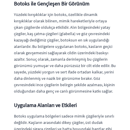
Botoks ile Gençleşen Bir Görünüm
Yüzdeki kırışıklıklar için botoks, özellikle dinamik
kırışıklıklar olarak bilinen, mimik hareketleriyle ortaya
çıkan çizgilerde oldukça etkilidir. Alın bölgesindeki yatay
çizgiler, kaş çatma çizgileri (glabella) ve göz çevresindeki
kazayağı dediğimiz çizgiler, botoksun en sık uygulandığı
alanlardır. Bu bölgelere uygulanan botoks, kasların geçici
olarak gevşemesini sağlayarak cildin üzerindeki baskıyı
azaltır. Sonuç olarak, zamanla derinleşmiş bu çizgilerin
görünümü yumuşar ve daha pürüzsüz bir cilt elde edilir. Bu
sayede, yüzdeki yorgun ve sert ifade ortadan kalkar, yerini
daha dinlenmiş ve nazik bir görünüme bırakır. Göz
çevresindeki ince çizgilerin belirgin şekilde azalması, kişinin
olduğundan daha genç ve canlı görünmesine katkı sağlar.
Uygulama Alanları ve Etkileri
Botoks uygulama bölgeleri sadece mimik çizgileriyle sınırlı
değildir. Kaşların arasındaki dikey çizgiler, üst dudak
üzerindeki sigara çizgileri ve hatta boyundaki bantlar gibi