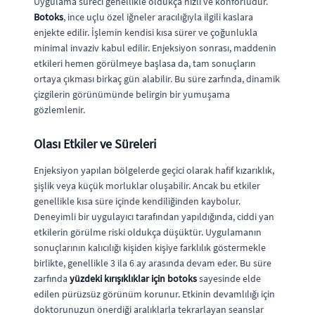
Uygulama süreci genellikle oldukça hızlı ve konforludur.
Botoks
, ince uçlu özel iğneler aracılığıyla ilgili kaslara
enjekte edilir. İşlemin kendisi kısa sürer ve çoğunlukla
minimal invaziv kabul edilir. Enjeksiyon sonrası, maddenin
etkileri hemen görülmeye başlasa da, tam sonuçların
ortaya çıkması birkaç gün alabilir. Bu süre zarfında, dinamik
çizgilerin görünümünde belirgin bir yumuşama
gözlemlenir.
Olası Etkiler ve Süreleri
Enjeksiyon yapılan bölgelerde geçici olarak hafif kızarıklık,
şişlik veya küçük morluklar oluşabilir. Ancak bu etkiler
genellikle kısa süre içinde kendiliğinden kaybolur.
Deneyimli bir uygulayıcı tarafından yapıldığında, ciddi yan
etkilerin görülme riski oldukça düşüktür. Uygulamanın
sonuçlarının kalıcılığı kişiden kişiye farklılık göstermekle
birlikte, genellikle 3 ila 6 ay arasında devam eder. Bu süre
zarfında
yüzdeki kırışıklıklar için botoks
sayesinde elde
edilen pürüzsüz görünüm korunur. Etkinin devamlılığı için
doktorunuzun önerdiği aralıklarla tekrarlayan seanslar