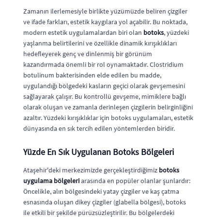
Zamanın ilerlemesiyle birlikte yüzümüzde beliren çizgiler
ve ifade farkları, estetik kaygılara yol açabilir. Bu noktada,
modern estetik uygulamalardan biri olan
botoks
, yüzdeki
yaşlanma belirtilerini ve özellikle dinamik kırışıklıkları
hedefleyerek genç ve dinlenmiş bir görünüm
kazandırmada önemli bir rol oynamaktadır. Clostridium
botulinum bakterisinden elde edilen bu madde,
uygulandığı bölgedeki kasların geçici olarak gevşemesini
sağlayarak çalışır. Bu kontrollü gevşeme, mimiklere bağlı
olarak oluşan ve zamanla derinleşen çizgilerin belirginliğini
azaltır. Yüzdeki kırışıklıklar için botoks uygulamaları, estetik
dünyasında en sık tercih edilen yöntemlerden biridir.
Yüzde En Sık Uygulanan Botoks Bölgeleri
Ataşehir'deki merkezimizde gerçekleştirdiğimiz
botoks
uygulama bölgeleri
arasında en popüler olanlar şunlardır:
Öncelikle, alın bölgesindeki yatay çizgiler ve kaş çatma
esnasında oluşan dikey çizgiler (glabella bölgesi), botoks
ile etkili bir şekilde pürüzsüzleştirilir. Bu bölgelerdeki