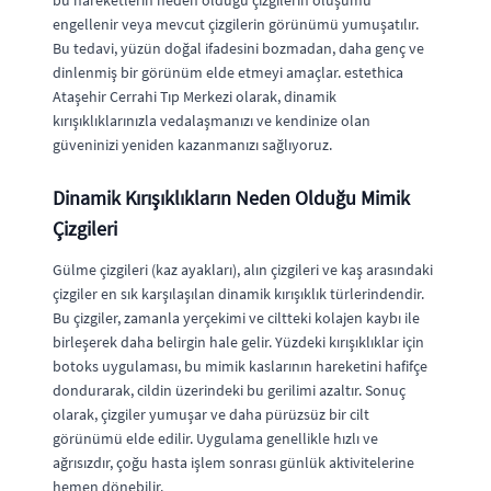
bu hareketlerin neden olduğu çizgilerin oluşumu
engellenir veya mevcut çizgilerin görünümü yumuşatılır.
Bu tedavi, yüzün doğal ifadesini bozmadan, daha genç ve
dinlenmiş bir görünüm elde etmeyi amaçlar. estethica
Ataşehir Cerrahi Tıp Merkezi olarak, dinamik
kırışıklıklarınızla vedalaşmanızı ve kendinize olan
güveninizi yeniden kazanmanızı sağlıyoruz.
Dinamik Kırışıklıkların Neden Olduğu Mimik
Çizgileri
Gülme çizgileri (kaz ayakları), alın çizgileri ve kaş arasındaki
çizgiler en sık karşılaşılan dinamik kırışıklık türlerindendir.
Bu çizgiler, zamanla yerçekimi ve ciltteki kolajen kaybı ile
birleşerek daha belirgin hale gelir. Yüzdeki kırışıklıklar için
botoks uygulaması, bu mimik kaslarının hareketini hafifçe
dondurarak, cildin üzerindeki bu gerilimi azaltır. Sonuç
olarak, çizgiler yumuşar ve daha pürüzsüz bir cilt
görünümü elde edilir. Uygulama genellikle hızlı ve
ağrısızdır, çoğu hasta işlem sonrası günlük aktivitelerine
hemen dönebilir.