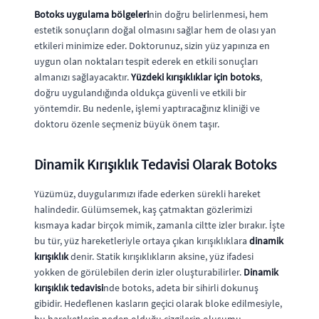
Botoks uygulama bölgeleri
nin doğru belirlenmesi, hem
estetik sonuçların doğal olmasını sağlar hem de olası yan
etkileri minimize eder. Doktorunuz, sizin yüz yapınıza en
uygun olan noktaları tespit ederek en etkili sonuçları
almanızı sağlayacaktır.
Yüzdeki kırışıklıklar için botoks
,
doğru uygulandığında oldukça güvenli ve etkili bir
yöntemdir. Bu nedenle, işlemi yaptıracağınız kliniği ve
doktoru özenle seçmeniz büyük önem taşır.
Dinamik Kırışıklık Tedavisi Olarak Botoks
Yüzümüz, duygularımızı ifade ederken sürekli hareket
halindedir. Gülümsemek, kaş çatmaktan gözlerimizi
kısmaya kadar birçok mimik, zamanla ciltte izler bırakır. İşte
bu tür, yüz hareketleriyle ortaya çıkan kırışıklıklara
dinamik
kırışıklık
denir. Statik kırışıklıkların aksine, yüz ifadesi
yokken de görülebilen derin izler oluşturabilirler.
Dinamik
kırışıklık tedavisi
nde botoks, adeta bir sihirli dokunuş
gibidir. Hedeflenen kasların geçici olarak bloke edilmesiyle,