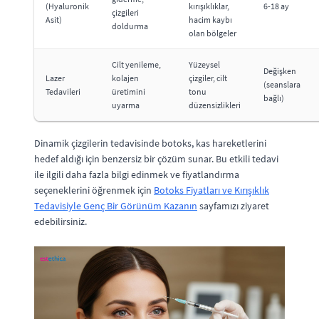
(Hyaluronik
kırışıklıklar,
6-18 ay
çizgileri
Asit)
hacim kaybı
doldurma
olan bölgeler
Cilt yenileme,
Yüzeysel
Değişken
Lazer
kolajen
çizgiler, cilt
(seanslara
Tedavileri
üretimini
tonu
bağlı)
uyarma
düzensizlikleri
Dinamik çizgilerin tedavisinde botoks, kas hareketlerini
hedef aldığı için benzersiz bir çözüm sunar. Bu etkili tedavi
ile ilgili daha fazla bilgi edinmek ve fiyatlandırma
seçeneklerini öğrenmek için
Botoks Fiyatları ve Kırışıklık
Tedavisiyle Genç Bir Görünüm Kazanın
sayfamızı ziyaret
edebilirsiniz.