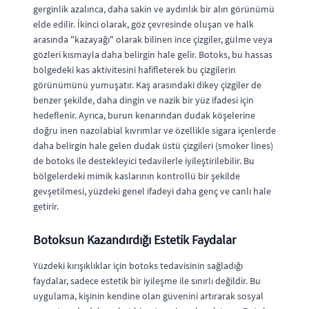
gerginlik azalınca, daha sakin ve aydınlık bir alın görünümü
elde edilir. İkinci olarak, göz çevresinde oluşan ve halk
arasında "kazayağı" olarak bilinen ince çizgiler, gülme veya
gözleri kısmayla daha belirgin hale gelir. Botoks, bu hassas
bölgedeki kas aktivitesini hafifleterek bu çizgilerin
görünümünü yumuşatır. Kaş arasındaki dikey çizgiler de
benzer şekilde, daha dingin ve nazik bir yüz ifadesi için
hedeflenir. Ayrıca, burun kenarından dudak köşelerine
doğru inen nazolabial kıvrımlar ve özellikle sigara içenlerde
daha belirgin hale gelen dudak üstü çizgileri (smoker lines)
de botoks ile destekleyici tedavilerle iyileştirilebilir. Bu
bölgelerdeki mimik kaslarının kontrollü bir şekilde
gevşetilmesi, yüzdeki genel ifadeyi daha genç ve canlı hale
getirir.
Botoksun Kazandırdığı Estetik Faydalar
Yüzdeki kırışıklıklar için botoks tedavisinin sağladığı
faydalar, sadece estetik bir iyileşme ile sınırlı değildir. Bu
uygulama, kişinin kendine olan güvenini artırarak sosyal