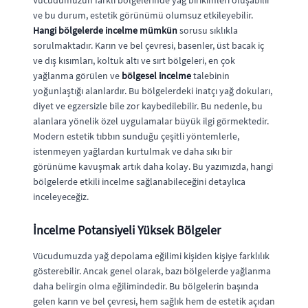
Vücudumuzun farklı bölgelerinde yağ birikimleri oluşabilir
ve bu durum, estetik görünümü olumsuz etkileyebilir.
Hangi bölgelerde incelme mümkün
sorusu sıklıkla
sorulmaktadır. Karın ve bel çevresi, basenler, üst bacak iç
ve dış kısımları, koltuk altı ve sırt bölgeleri, en çok
yağlanma görülen ve
bölgesel incelme
talebinin
yoğunlaştığı alanlardır. Bu bölgelerdeki inatçı yağ dokuları,
diyet ve egzersizle bile zor kaybedilebilir. Bu nedenle, bu
alanlara yönelik özel uygulamalar büyük ilgi görmektedir.
Modern estetik tıbbın sunduğu çeşitli yöntemlerle,
istenmeyen yağlardan kurtulmak ve daha sıkı bir
görünüme kavuşmak artık daha kolay. Bu yazımızda, hangi
bölgelerde etkili incelme sağlanabileceğini detaylıca
inceleyeceğiz.
İncelme Potansiyeli Yüksek Bölgeler
Vücudumuzda yağ depolama eğilimi kişiden kişiye farklılık
gösterebilir. Ancak genel olarak, bazı bölgelerde yağlanma
daha belirgin olma eğilimindedir. Bu bölgelerin başında
gelen karın ve bel çevresi, hem sağlık hem de estetik açıdan