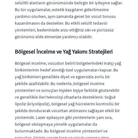
selülitli alanların görünümünde belirgin bir iyileşme sağlar.
Bu tür uygulamalar, estetik kaygıların giderilmesine
yardımcı olurken, aynı zamanda genel bir vücut tonusu
kazanılmasını da destekler. Bu etkili selülit tedavisi
yöntemleri, bedeninizde arzu ettiğiniz sıkı ve pürüzsüz
görünümü elde etmenize yardımcı olabilir.
Bölgesel İncelme ve Yağ Yakımı Stratejileri
Bölgesel incelme, vücudun belirli bölgelerindeki inatçı yağ
birikimlerinin hedef alındığı özel uygulamaları kapsar. Bu
yağ birikimleri genellikle diyet ve egzersizle zorlu bir
şekilde azaltılabilir. Bu nedenle, bölgesel incelme
yöntemleri ve sonuçları kişiden kişiye farklılık gösterebilir
ve genellikle ileri teknoloji cihazlarla desteklenir. Soğuk
lipoliz (kriyolipoliz), bölgesel yağ hücrelerini kontrollü bir
şekilde dondurarak vücuttan atılmasını sağlayan etkili bir
yöntemdir. Lazer epilasyon gibi yöntemlerin yanı sıra,
bölgesel sıkılaşmaya yönelik uygulamalar da
bulunmaktadır. Bu bölgesel incelme yöntemleri ve
sonuçları, kişinin yaşam tarzı ve vücut yapısına göre