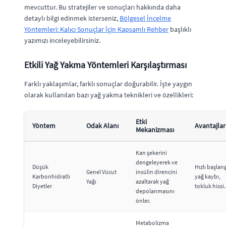
mevcuttur. Bu stratejiler ve sonuçları hakkında daha
detaylı bilgi edinmek isterseniz,
Bölgesel İncelme
Yöntemleri: Kalıcı Sonuçlar İçin Kapsamlı Rehber
başlıklı
yazımızı inceleyebilirsiniz.
Etkili Yağ Yakma Yöntemleri Karşılaştırması
Farklı yaklaşımlar, farklı sonuçlar doğurabilir. İşte yaygın
olarak kullanılan bazı yağ yakma teknikleri ve özellikleri:
Etki
Yöntem
Odak Alanı
Avantajlar
Mekanizması
Kan şekerini
dengeleyerek ve
Düşük
Hızlı başlan
Genel Vücut
insülin direncini
Karbonhidratlı
yağ kaybı,
Yağı
azaltarak yağ
Diyetler
tokluk hissi.
depolanmasını
önler.
Metabolizma