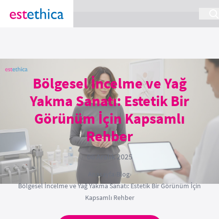
section Service {
}
Bölgesel İncelme ve Yağ
Yakma Sanatı: Estetik Bir
Görünüm İçin Kapsamlı
Rehber
06 Aralık 2025
Anasayfa
›
Blog
›
Bölgesel İncelme ve Yağ Yakma Sanatı: Estetik Bir Görünüm İçin
Kapsamlı Rehber