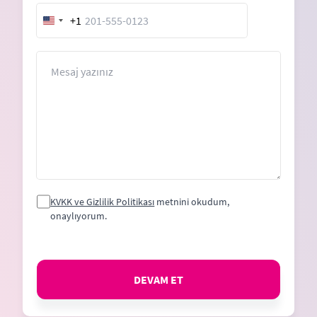
+1
United
States
+1
Mesaj
KVKK ve Gizlilik Politikası
metnini okudum,
onaylıyorum.
DEVAM ET