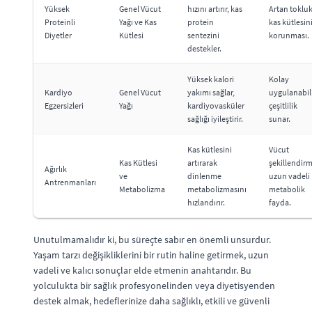
Yüksek
Genel Vücut
hızını artırır, kas
Artan tokluk
Proteinli
Yağı ve Kas
protein
kas kütlesin
Diyetler
Kütlesi
sentezini
korunması.
destekler.
Yüksek kalori
Kolay
Kardiyo
Genel Vücut
yakımı sağlar,
uygulanabili
Egzersizleri
Yağı
kardiyovasküler
çeşitlilik
sağlığı iyileştirir.
sunar.
Kas kütlesini
Vücut
Kas Kütlesi
artırarak
şekillendirm
Ağırlık
ve
dinlenme
uzun vadeli
Antrenmanları
Metabolizma
metabolizmasını
metabolik
hızlandırır.
fayda.
Unutulmamalıdır ki, bu süreçte sabır en önemli unsurdur.
Yaşam tarzı değişikliklerini bir rutin haline getirmek, uzun
vadeli ve kalıcı sonuçlar elde etmenin anahtarıdır. Bu
yolculukta bir sağlık profesyonelinden veya diyetisyenden
destek almak, hedeflerinize daha sağlıklı, etkili ve güvenli