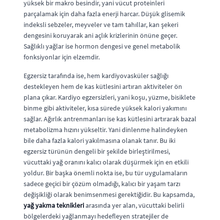
yüksek bir makro besindir, yani vücut proteinleri
parçalamak için daha fazla enerji harcar. Düşük glisemik
indeksli sebzeler, meyveler ve tam tahıllar, kan şekeri
dengesini koruyarak ani açlık krizlerinin önüne geçer.
Sağlıklı yağlar ise hormon dengesi ve genel metabolik
fonksiyonlar için elzemdir.
Egzersiz tarafında ise, hem kardiyovasküler sağlığı
destekleyen hem de kas kütlesini artıran aktiviteler ön
plana çıkar. Kardiyo egzersizleri, yani koşu, yüzme, bisiklete
binme gibi aktiviteler, kısa sürede yüksek kalori yakımını
sağlar. Ağırlık antrenmanları ise kas kütlesini artırarak bazal
metabolizma hızını yükseltir. Yani dinlenme halindeyken
bile daha fazla kalori yakılmasına olanak tanır. Bu iki
egzersiz türünün dengeli bir şekilde birleştirilmesi,
vücuttaki yağ oranını kalıcı olarak düşürmek için en etkili
yoldur. Bir başka önemli nokta ise, bu tür uygulamaların
sadece geçici bir çözüm olmadığı, kalıcı bir yaşam tarzı
değişikliği olarak benimsenmesi gerektiğidir. Bu kapsamda,
yağ yakma teknikleri
arasında yer alan, vücuttaki belirli
bölgelerdeki yağlanmayı hedefleyen stratejiler de