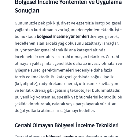
Bölgesel İncelme Yöntemleri ve Uygulama
Sonuçları
Günümüzde pek çok kişi, diyet ve egzersizle inatçı bölgesel
yağlardan kurtulmanın zorluğunu deneyimlemektedir. İşte
bu noktada
bölgesel incelme yöntemleri
devreye girerek,
hedeflenen alanlardaki yağ dokusunu azaltmayı amaçlar.
Bu yöntemler genel olarak iki ana kategori altında
incelenebilir: cerrahi ve cerrahi olmayan teknikler. Cerrahi
olmayan yaklaşımlar, genellikle daha az invaziv olmaları ve
iyileşme süreci gerektirmemeleri nedeniyle daha fazla
tercih edilmektedir. Bu kategori içerisinde soğuk lipoliz
(kriyolipoliz), radyofrekans enerjisi, ultrasonik kavitasyon
ve lenfatik drenaj gibi gelişmiş teknolojiler bulunmaktadır.
Bu yenilikçi yöntemler, spesifik yağ hücrelerini kontrollü bir
şekilde dondurarak, ısıtarak veya parçalayarak vücuttan
doğal yollarla atılmasını sağlamayı hedefler.
Cerrahi Olmayan Bölgesel İncelme Teknikleri
Cerrahi olmayan
bölgesel incelme
uygulamaları, modern