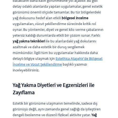
bacakların daha kalın görünmesine yol açabilir. Bu gibi
detay odaklı alanlarda yapılan uygulamalar, genel estetik
görünümü önemli ölçüde tamamlar. Bu tür bölgelerdeki
yağ dokusunu hedef alan etkili
bölgesel incelme
uygulamaları, vücut şekillendirme sürecinde kritik rol
oynar. Bu yöntemler, diyet ve genel kilo verme çabalarının
yetersiz kaldığı durumlarda etkili bir çözüm sunar. Farklı
yağ yakma teknikleri
ile bu alanlardaki yağ dokularını
azaltmak ve daha estetik bir duruş sergilemek
mümkündür. İlgili tüm bu uygulamalar hakkında daha
detaylı bilgiye ulaşmak için
Estethica Ataşehir'de Bölgesel
İncelme ve Vücut Şekillendirme
başlıklı yazımızı
inceleyebilirsiniz.
Yağ Yakma Diyetleri ve Egzersizleri ile
Zayıflama
Estetik bir görünüme ulaşmanın temelinde, sadece dış
görünüşü değil, aynı zamanda genel sağlığı da iyileştiren
dengeli beslenme ve düzenli fiziksel aktivite yatar.
Yağ