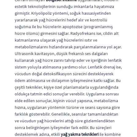
estetik teknolojilerinin sunduğu imkanlarla hayatımıza
girmiştir. Kriyolipoliz yöntemi, soğuk hassasiyetinden
yararlanarak yağ hücrelerini hedef alır ve kontrollü
soğutma ile bu hücrelerin apoptozise (programlanmış
hücre ölümü) girmesini sağlar. Radyofrekans ise, cildin alt
katmanlarına ulaşarak yağ hücrelerini ısıtır ve
metabolizmalarını hızlandırarak parçalanmalarına yol açar.
Ultrasonik kavitasyon, düşük frekanslı ses dalgaları
kullanarak yağ hücre zarını tahrip eder ve içeriğinin lenfatik
sistem yoluyla atılmasına yardımcı olur. Lenfatik drenaj ise,
vücudun doğal detoksifikasyon sürecini destekleyerek
ödem atılmasına ve dolaşımın iyileşmesine katkı sağlar. Bu
çeşitli teknikler, kişiye özel planlamalarla uygulandığında
oldukça tatmin edici sonuçlar verebilir. Uygulama sonrası
elde edilen sonuçlar, kişinin vücut yapısına, metabolizma
hızına, uygulanan yöntemin türüne ve seans sayısına göre
farklılık gösterebilir. Genellikle, seanslar tamamlandıktan
ve vücudun yağ hücrelerini attığı süre gözlemlendikten
sonra belirginleşen iyileşmeler fark edilir. Bu süreçleri
desteklemek adına, etkili
yağ yakma teknikleri
ile kombine