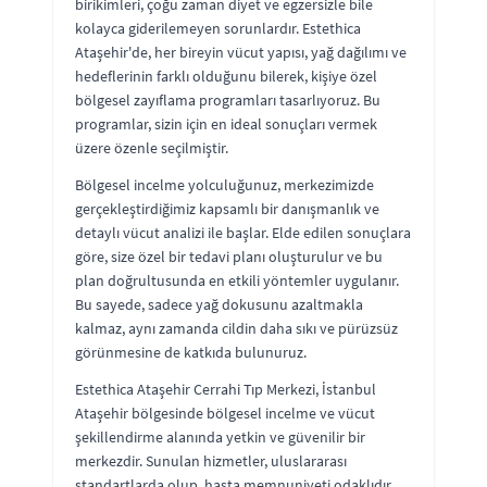
birikimleri, çoğu zaman diyet ve egzersizle bile
kolayca giderilemeyen sorunlardır. Estethica
Ataşehir'de, her bireyin vücut yapısı, yağ dağılımı ve
hedeflerinin farklı olduğunu bilerek, kişiye özel
bölgesel zayıflama programları tasarlıyoruz. Bu
programlar, sizin için en ideal sonuçları vermek
üzere özenle seçilmiştir.
Bölgesel incelme yolculuğunuz, merkezimizde
gerçekleştirdiğimiz kapsamlı bir danışmanlık ve
detaylı vücut analizi ile başlar. Elde edilen sonuçlara
göre, size özel bir tedavi planı oluşturulur ve bu
plan doğrultusunda en etkili yöntemler uygulanır.
Bu sayede, sadece yağ dokusunu azaltmakla
kalmaz, aynı zamanda cildin daha sıkı ve pürüzsüz
görünmesine de katkıda bulunuruz.
Estethica Ataşehir Cerrahi Tıp Merkezi, İstanbul
Ataşehir bölgesinde bölgesel incelme ve vücut
şekillendirme alanında yetkin ve güvenilir bir
merkezdir. Sunulan hizmetler, uluslararası
standartlarda olup, hasta memnuniyeti odaklıdır.