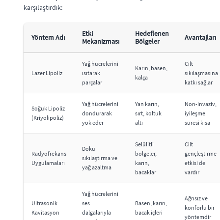
karşılaştırdık:
Etki
Hedeflenen
Yöntem Adı
Avantajları
Mekanizması
Bölgeler
Yağ hücrelerini
Cilt
Karın, basen,
Lazer Lipoliz
ısıtarak
sıkılaşmasına
kalça
parçalar
katkı sağlar
Yağ hücrelerini
Yan karın,
Non-invaziv,
Soğuk Lipoliz
dondurarak
sırt, koltuk
iyileşme
(Kriyolipoliz)
yok eder
altı
süresi kısa
Selülitli
Cilt
Doku
Radyofrekans
bölgeler,
gençleştirme
sıkılaştırma ve
Uygulamaları
karın,
etkisi de
yağ azaltma
bacaklar
vardır
Yağ hücrelerini
Ağrısız ve
Ultrasonik
ses
Basen, karın,
konforlu bir
Kavitasyon
dalgalarıyla
bacak içleri
yöntemdir