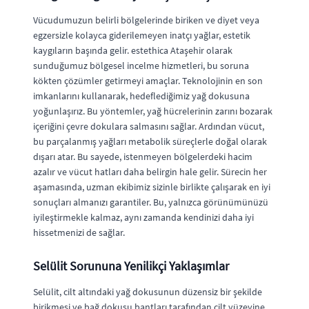
Vücudumuzun belirli bölgelerinde biriken ve diyet veya
egzersizle kolayca giderilemeyen inatçı yağlar, estetik
kaygıların başında gelir. estethica Ataşehir olarak
sunduğumuz bölgesel incelme hizmetleri, bu soruna
kökten çözümler getirmeyi amaçlar. Teknolojinin en son
imkanlarını kullanarak, hedeflediğimiz yağ dokusuna
yoğunlaşırız. Bu yöntemler, yağ hücrelerinin zarını bozarak
içeriğini çevre dokulara salmasını sağlar. Ardından vücut,
bu parçalanmış yağları metabolik süreçlerle doğal olarak
dışarı atar. Bu sayede, istenmeyen bölgelerdeki hacim
azalır ve vücut hatları daha belirgin hale gelir. Sürecin her
aşamasında, uzman ekibimiz sizinle birlikte çalışarak en iyi
sonuçları almanızı garantiler. Bu, yalnızca görünümünüzü
iyileştirmekle kalmaz, aynı zamanda kendinizi daha iyi
hissetmenizi de sağlar.
Selülit Sorununa Yenilikçi Yaklaşımlar
Selülit, cilt altındaki yağ dokusunun düzensiz bir şekilde
birikmesi ve bağ dokusu bantları tarafından cilt yüzeyine