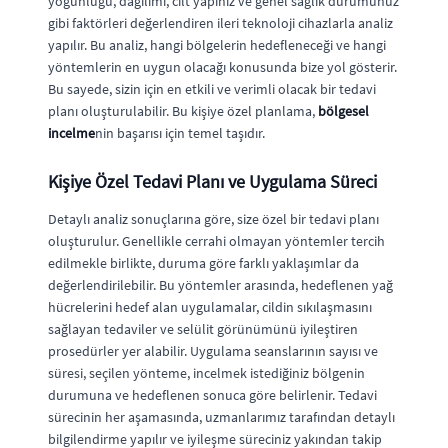
yoğunluğu, dağılımı, cilt yapınız ve genel sağlık durumunuz
gibi faktörleri değerlendiren ileri teknoloji cihazlarla analiz
yapılır. Bu analiz, hangi bölgelerin hedefleneceği ve hangi
yöntemlerin en uygun olacağı konusunda bize yol gösterir.
Bu sayede, sizin için en etkili ve verimli olacak bir tedavi
planı oluşturulabilir. Bu kişiye özel planlama,
bölgesel
incelme
nin başarısı için temel taşıdır.
Kişiye Özel Tedavi Planı ve Uygulama Süreci
Detaylı analiz sonuçlarına göre, size özel bir tedavi planı
oluşturulur. Genellikle cerrahi olmayan yöntemler tercih
edilmekle birlikte, duruma göre farklı yaklaşımlar da
değerlendirilebilir. Bu yöntemler arasında, hedeflenen yağ
hücrelerini hedef alan uygulamalar, cildin sıkılaşmasını
sağlayan tedaviler ve selülit görünümünü iyileştiren
prosedürler yer alabilir. Uygulama seanslarının sayısı ve
süresi, seçilen yönteme, incelmek istediğiniz bölgenin
durumuna ve hedeflenen sonuca göre belirlenir. Tedavi
sürecinin her aşamasında, uzmanlarımız tarafından detaylı
bilgilendirme yapılır ve iyileşme süreciniz yakından takip