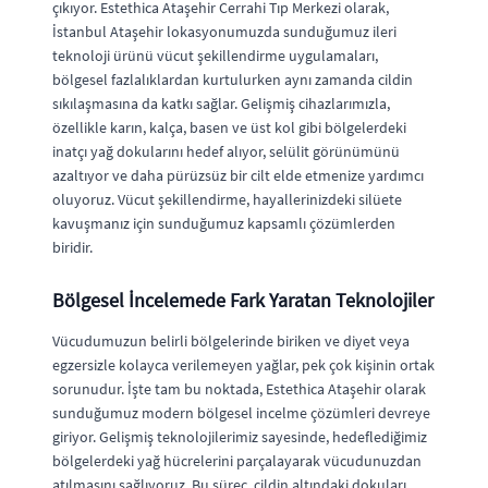
çıkıyor. Estethica Ataşehir Cerrahi Tıp Merkezi olarak,
İstanbul Ataşehir lokasyonumuzda sunduğumuz ileri
teknoloji ürünü vücut şekillendirme uygulamaları,
bölgesel fazlalıklardan kurtulurken aynı zamanda cildin
sıkılaşmasına da katkı sağlar. Gelişmiş cihazlarımızla,
özellikle karın, kalça, basen ve üst kol gibi bölgelerdeki
inatçı yağ dokularını hedef alıyor, selülit görünümünü
azaltıyor ve daha pürüzsüz bir cilt elde etmenize yardımcı
oluyoruz. Vücut şekillendirme, hayallerinizdeki silüete
kavuşmanız için sunduğumuz kapsamlı çözümlerden
biridir.
Bölgesel İncelemede Fark Yaratan Teknolojiler
Vücudumuzun belirli bölgelerinde biriken ve diyet veya
egzersizle kolayca verilemeyen yağlar, pek çok kişinin ortak
sorunudur. İşte tam bu noktada, Estethica Ataşehir olarak
sunduğumuz modern bölgesel incelme çözümleri devreye
giriyor. Gelişmiş teknolojilerimiz sayesinde, hedeflediğimiz
bölgelerdeki yağ hücrelerini parçalayarak vücudunuzdan
atılmasını sağlıyoruz. Bu süreç, cildin altındaki dokuları