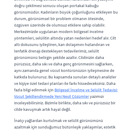
doğru çekilmesi sonucu oluşan portakal kabuğu
görünümüdür. Kadınların büyük çoğunluğunu etkileyen bu
durum, görünümsel bir problem olmanın ötesinde,
özgüven üzerinde de olumsuz etkilere sahip olabilir.
Merkezimizde uygulanan modern bölgesel incelme
yöntemleri, selülitin altında yatan nedenleri hedef alır. Cilt
altı dokusunu iyileştiren, kan dolaşımını hızlandıran ve
lenfatik drenajı destekleyen tedavilerimiz, selülit
görünümünü belirgin şekilde azaltır. Cildinizin daha
pürüzsüz, daha sıkı ve daha genç görünmesini sağlarken,
aynı zamanda genel vücut kontürünüzün iyileşmesine de
katkıda bulunuruz. Bu kapsamda sunulan detaylı analizler
ve kişiye özel tedavi planları ile farkı hissedeceksiniz. Daha
fazla bilgi edinmek için
Bölgesel İncelme ve Selülit Tedavisi:
Vücut Şekillendirmede Yeni Nesil Çözümler
yazımızı
inceleyebilirsiniz. Bizimle birlikte, daha sıkı ve pürüzsüz bir
cilde kavuşmak artık hayal değil.
İnatçı yağlardan kurtulmak ve selülit görünümünü
azaltmak için sunduğumuz bütünleşik yaklaşımlar, estetik