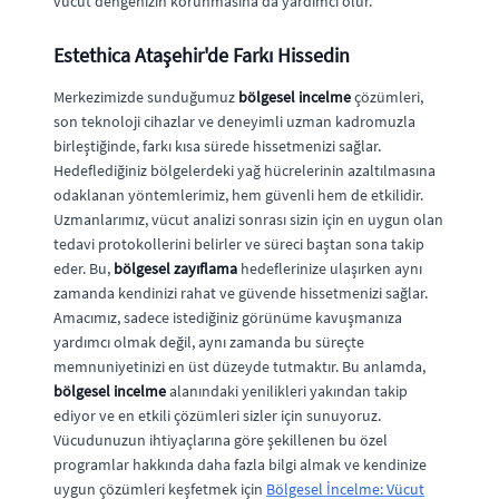
vücut dengenizin korunmasına da yardımcı olur.
Estethica Ataşehir'de Farkı Hissedin
Merkezimizde sunduğumuz
bölgesel incelme
çözümleri,
son teknoloji cihazlar ve deneyimli uzman kadromuzla
birleştiğinde, farkı kısa sürede hissetmenizi sağlar.
Hedeflediğiniz bölgelerdeki yağ hücrelerinin azaltılmasına
odaklanan yöntemlerimiz, hem güvenli hem de etkilidir.
Uzmanlarımız, vücut analizi sonrası sizin için en uygun olan
tedavi protokollerini belirler ve süreci baştan sona takip
eder. Bu,
bölgesel zayıflama
hedeflerinize ulaşırken aynı
zamanda kendinizi rahat ve güvende hissetmenizi sağlar.
Amacımız, sadece istediğiniz görünüme kavuşmanıza
yardımcı olmak değil, aynı zamanda bu süreçte
memnuniyetinizi en üst düzeyde tutmaktır. Bu anlamda,
bölgesel incelme
alanındaki yenilikleri yakından takip
ediyor ve en etkili çözümleri sizler için sunuyoruz.
Vücudunuzun ihtiyaçlarına göre şekillenen bu özel
programlar hakkında daha fazla bilgi almak ve kendinize
uygun çözümleri keşfetmek için
Bölgesel İncelme: Vücut