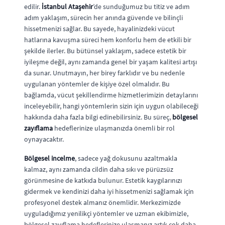
edilir.
İstanbul Ataşehir
’de sunduğumuz bu titiz ve adım
adım yaklaşım, sürecin her anında güvende ve bilinçli
hissetmenizi sağlar. Bu sayede, hayalinizdeki vücut
hatlarına kavuşma süreci hem konforlu hem de etkili bir
şekilde ilerler. Bu bütünsel yaklaşım, sadece estetik bir
iyileşme değil, aynı zamanda genel bir yaşam kalitesi artışı
da sunar. Unutmayın, her birey farklıdır ve bu nedenle
uygulanan yöntemler de kişiye özel olmalıdır. Bu
bağlamda, vücut şekillendirme hizmetlerimizin detaylarını
inceleyebilir, hangi yöntemlerin sizin için uygun olabileceği
hakkında daha fazla bilgi edinebilirsiniz. Bu süreç,
bölgesel
zayıflama
hedeflerinize ulaşmanızda önemli bir rol
oynayacaktır.
Bölgesel incelme
, sadece yağ dokusunu azaltmakla
kalmaz, aynı zamanda cildin daha sıkı ve pürüzsüz
görünmesine de katkıda bulunur. Estetik kaygılarınızı
gidermek ve kendinizi daha iyi hissetmenizi sağlamak için
profesyonel destek almanız önemlidir. Merkezimizde
uyguladığımız yenilikçi yöntemler ve uzman ekibimizle,
bölgesel zayıflama hedeflerinize ulaşmanız artık çok daha