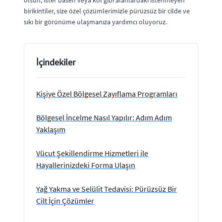
olsun, ister basen veya kol gibi alanlardaki istenmeyen
birikintiler, size özel çözümlerimizle pürüzsüz bir cilde ve
sıkı bir görünüme ulaşmanıza yardımcı oluyoruz.
İçindekiler
Kişiye Özel Bölgesel Zayıflama Programları
Bölgesel İncelme Nasıl Yapılır: Adım Adım
Yaklaşım
Vücut Şekillendirme Hizmetleri ile
Hayallerinizdeki Forma Ulaşın
Yağ Yakma ve Selülit Tedavisi: Pürüzsüz Bir
Cilt İçin Çözümler