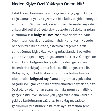
Neden Kişiye Özel Yaklaşım Önemlidir?
Estetik kaygılarımızın başında gelen inatçı yağ birikimleri,
çoğu zaman diyet ve egzersizle bile kolayca giderilemeyen
sorunlardır. Gıdı, üst kol, karın bölgesi, basenler veya diz
arkası gibi belirli bölgelerdeki bu zorlu yağ dokularından
kurtulmak için
bölgesel incelme
hizmetlerimiz büyük
önem taşır. Ancak unutulmamalıdır ki, herkesin vücudu
benzersizdir. Bu noktada, estethica Ataşehir olarak
sunduğumuz kişiye özel yaklaşımla, standart paketler
yerine sizin için en uygun çözümleri belirleriz. Örneğin, bir
kişinin karın bölgesindeki yağlanma ile diğer kişinin
basenlerindeki yağlanma farklı özellikler gösterebilir.
Dolayısıyla, bu farklılıkları göz önünde bulundurarak
oluşturulan
bölgesel zayıflama
programları, çok daha
başarılı sonuçlar verir. Bu detaylı analizler sayesinde, size
özel olarak planlanan seanslar, maksimum verimlilikle
gerçekleştirilir ve istenmeyen yağlardan daha kalıcı bir
şekilde kurtulmanızı sağlarız. Bu yaklaşım, sadece
görünümü iyileştirmekle kalmaz, aynı zamanda genel