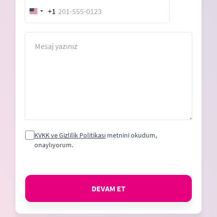
+1
United
States
+1
Mesaj
KVKK ve Gizlilik Politikası
metnini okudum,
onaylıyorum.
DEVAM ET