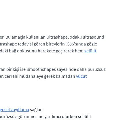
er. Bu amaçla kullanılan Ultrashape, odaklı ultrasound
Ultrashape tedavisi gören bireylerin %86'sında gözle
tındaki bağ dokusunu harekete geçirerek hem
selülit
şayan bir kişi ise Smoothshapes sayesinde daha pürüzsüz
azlar, cerrahi müdahaleye gerek kalmadan
vücut
gesel zayıflama
sağlar.
ürüzsüz görünmesine yardımcı olurken sellülit