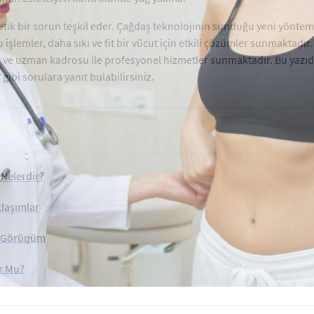
stetik bir sorun teşkil eder. Çağdaş teknolojinin sunduğu yeni yönt
 işlemler, daha sıkı ve fit bir vücut için etkili çözümler sunmaktadır
r ve uzman kadrosu ile profesyonel hizmetler sunmaktadır. Bu yazı
?
gibi sorulara yanıt bulabilirsiniz.
 Nelerdir?
laşımlar
uz Görünüm
or Mu?