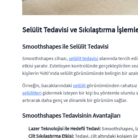
Selülit Tedavisi ve Sıkılaştırma İşle
Smoothshapes ile Selülit Tedavisi
Smoothshapes cihazı,
selülit tedavisi
alanında tercih edi
etkisi yaratır. Estetisyen kontrolünde gerçekleştirilen s
kişilerin %90'ında selülit görünümünde belirgin bir az
Örneğin, bacaklarındaki
selülit
görünümünden rahatsız ol
selülitleri
gidermek isteyen bir kişi bu yöntemle olumlu s
artırarak daha genç ve dinamik bir görünüm sağlar.
Smoothshapes Tedavisinin Avantajları
Lazer Teknolojisi ile Hedefli Tedavi:
Smoothshapes, la
Cilt Sıkılaştırma Etkisi:
Tedavi, cilt altındaki kolajen ü