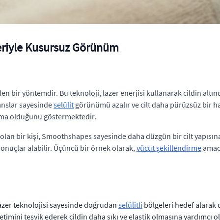
mleriyle Kusursuz Görünüm
len bir yöntemdir. Bu teknoloji, lazer enerjisi kullanarak cildin alt
eanslar sayesinde
selülit
görünümü azalır ve cilt daha pürüzsüz bir ha
alma olduğunu göstermektedir.
an bir kişi, Smoothshapes sayesinde daha düzgün bir cilt yapısına 
onuçlar alabilir. Üçüncü bir örnek olarak,
vücut şekillendirme
amacı
zer teknolojisi sayesinde doğrudan
selülitli
bölgeleri hedef alarak 
retimini teşvik ederek cildin daha sıkı ve elastik olmasına yardımcı ol