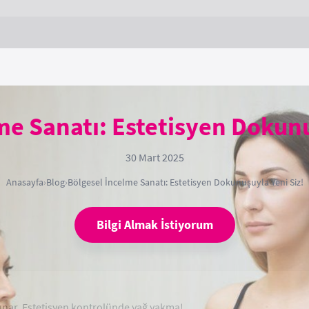
me Sanatı: Estetisyen Dokunu
30 Mart 2025
Anasayfa
›
Blog
›
Bölgesel İncelme Sanatı: Estetisyen Dokunuşuyla Yeni Siz!
Bilgi Almak İstiyorum
sunar. Estetisyen kontrolünde yağ yakma!