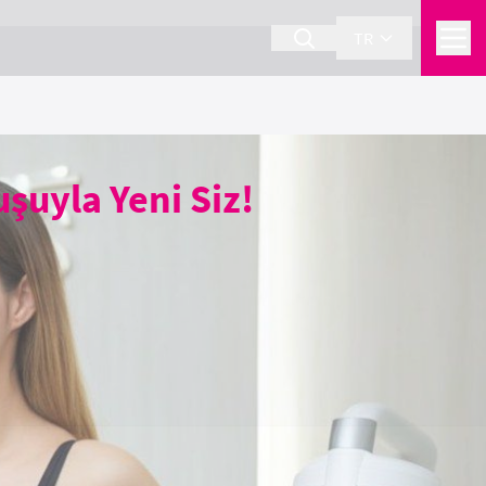
TR
şuyla Yeni Siz!