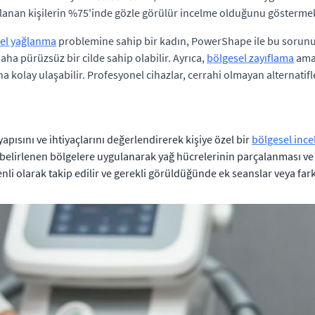
ullanan kişilerin %75'inde gözle görülür incelme olduğunu göstermek
el yağlanma
problemine sahip bir kadın, PowerShape ile bu sorunun
aha pürüzsüz bir cilde sahip olabilir. Ayrıca,
bölgesel zayıflama
amac
ha kolay ulaşabilir. Profesyonel cihazlar, cerrahi olmayan alternatifl
apısını ve ihtiyaçlarını değerlendirerek kişiye özel bir
bölgesel inc
belirlenen bölgelere uygulanarak yağ hücrelerinin parçalanması v
nli olarak takip edilir ve gerekli görüldüğünde ek seanslar veya far