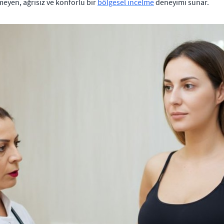
meyen, ağrısız ve konforlu bir
bölgesel incelme
deneyimi sunar.