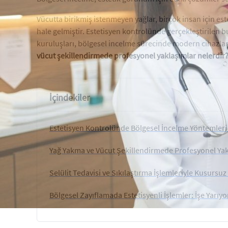
Vücutta birikmiş istenmeyen yağlar, birçok insan için e
hale gelmiştir. Estetisyen kontrolünde gerçekleştirilen bu
kuruluşları, bölgesel incelme sürecinde modern cihazla
vücut şekillendirmede profesyonel yaklaşımlar nelerdir
İçindekiler
Estetisyen Kontrolünde Bölgesel İncelme Yöntemleri
Yağ Yakma ve Vücut Şekillendirmede Profesyonel Yak
Selülit Tedavisi ve Sıkılaştırma İşlemleriyle Kusurs
Bölgesel Zayıflamada Estetisyenli İşlemler: İşe Yarıy