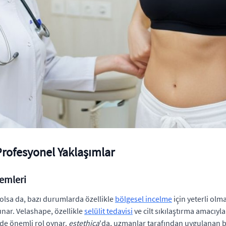
rofesyonel Yaklaşımlar
temleri
lsa da, bazı durumlarda özellikle
bölgesel incelme
için yeterli olma
unar. Velashape, özellikle
selülit tedavisi
ve cilt sıkılaştırma amacıy
de önemli rol oynar.
estethica
'da, uzmanlar tarafından uygulanan bu