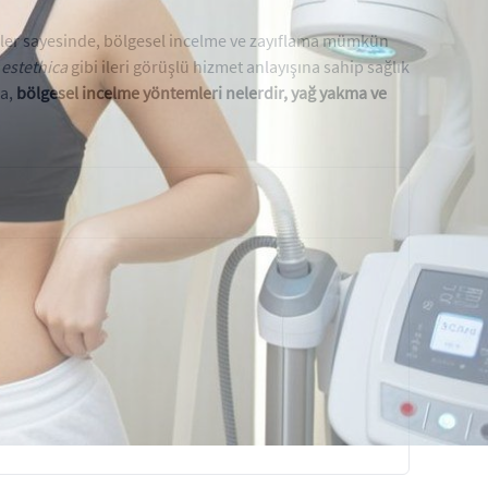
emler sayesinde, bölgesel incelme ve zayıflama mümkün
.
estethica
gibi ileri görüşlü hizmet anlayışına sahip sağlık
da,
bölgesel incelme yöntemleri nelerdir, yağ yakma ve