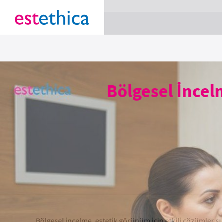
section Service {
}
Bölgesel İncel
Bölgesel incelme, estetik görünüm için etkili çözümler 