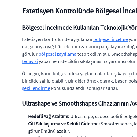
Estetisyen Kontrolünde Bölgesel İnce
Bölgesel İncelmede Kullanılan Teknolojik Yö
Estetisyen kontrolünde uygulanan
bölgesel incelme
yönt
dalgalarıyla yağ hücrelerinin zarlarını parçalayarak doğa
görülür
bölgesel zayıflama
tespit edilmiştir. Smoothsha
tedavisi
yapar hem de cildin sıkılaşmasına yardımcı olur.
Örneğin, karın bölgesindeki yağlanmalardan şikayetçi bir
bir cilde sahip olabilir. Bir diğer örnek olarak, basen bö
şekillendirme
konusunda etkili sonuçlar sunar.
Ultrashape ve Smoothshapes Cihazlarının Ava
Hedefli Yağ Azaltımı:
Ultrashape, sadece belirli bölgel
Cilt Sıkılaştırma ve Selülit Giderme:
Smoothshapes, laz
görünümünü azaltır.