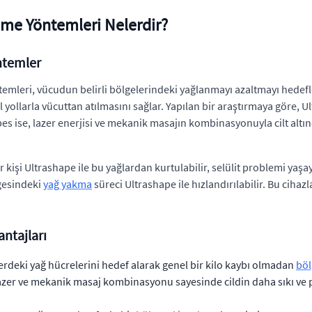
lme Yöntemleri Nelerdir?
ntemler
emleri, vücudun belirli bölgelerindeki yağlanmayı azaltmayı hedefl
l yollarla vücuttan atılmasını sağlar. Yapılan bir araştırmaya göre, 
pes ise, lazer enerjisi ve mekanik masajın kombinasyonuyla cilt al
 kişi Ultrashape ile bu yağlardan kurtulabilir, selülit problemi ya
lgesindeki
yağ yakma
süreci Ultrashape ile hızlandırılabilir. Bu cih
ntajları
erdeki yağ hücrelerini hedef alarak genel bir kilo kaybı olmadan
böl
er ve mekanik masaj kombinasyonu sayesinde cildin daha sıkı ve p