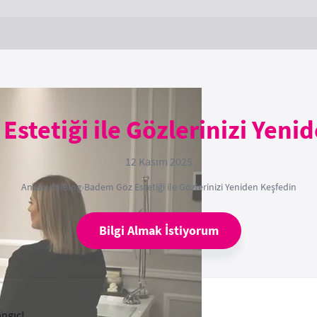
stetiği ile Gözlerinizi Yeni
12 Kasım 2025
Anasayfa
›
Blog
›
Badem Göz Estetiği ile Gözlerinizi Yeniden Keşfedin
Bilgi Almak İstiyorum
angıç!