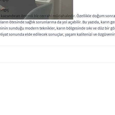
langıç
en kazandıran önemli bir cerrahi müdahaledir. Özellikle doğum sonr
ların ötesinde sağlık sorunlarına da yol açabilir. Bu yazıda, karın g
rahinin sunduğu modern teknikler, karın bölgesinde sıkı ve düz bir 
liyat sonunda elde edilecek sonuçlar, yaşam kalitenizi ve özgüveniniz