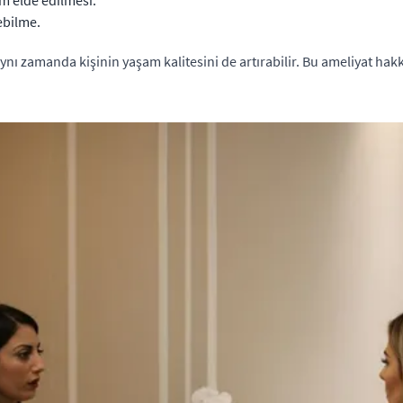
üm elde edilmesi.
ebilme.
nı zamanda kişinin yaşam kalitesini de artırabilir. Bu ameliyat hakk