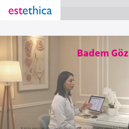
section Service {
}
Badem Göz E
Karın germe ameliyatı ile estetik ve sağlıkta yeni bir başl