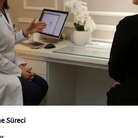
me Süreci
er