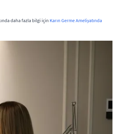
ında daha fazla bilgi için
Karın Germe Ameliyatında