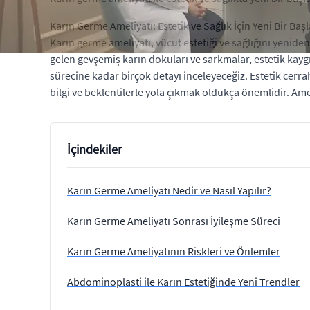
Karın Germe Ameliyatı: Estetik ve Sağlık İçin Yeni Bir Baş
Karın germe ameliyatı, vücut estetiği ve sağlığını yenid
gelen gevşemiş karın dokuları ve sarkmalar, estetik kaygı
sürecine kadar birçok detayı inceleyeceğiz. Estetik cer
bilgi ve beklentilerle yola çıkmak oldukça önemlidir. Ame
İçindekiler
Karın Germe Ameliyatı Nedir ve Nasıl Yapılır?
Karın Germe Ameliyatı Sonrası İyileşme Süreci
Karın Germe Ameliyatının Riskleri ve Önlemler
Abdominoplasti ile Karın Estetiğinde Yeni Trendler