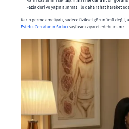
Karın kaslarının sıkılaştırılması ile daha fit bir görün
Fazla deri ve yağın alınması ile daha rahat hareket ed
Karın germe ameliyatı, sadece fiziksel görünümü değil, ay
Estetik Cerrahinin Sırları
sayfasını ziyaret edebilirsiniz.