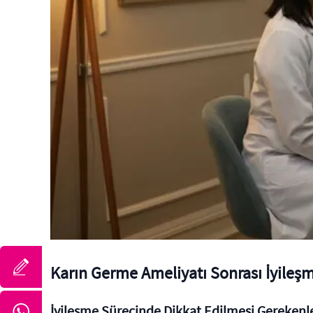
Karın Germe Ameliyatı Sonrası İyileş
İyileşme Sürecinde Dikkat Edilmesi Gerekenl