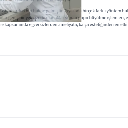
lemlerden biri haline gelmiştir. Piyasada birçok farklı yöntem bu
ar geniş bir yelpazede olanaklar sunan popo büyütme işlemleri, e
e kapsamında egzersizlerden ameliyata, kalça estetiğinden en etkil