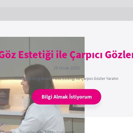
z Estetiği ile Çarpıcı Gözle
29 Ocak 2025
Anasayfa
›
Blog
›
Badem Göz Estetiği ile Çarpıcı Gözler Yaratın
Bilgi Almak İstiyorum
Estetik çözümler için keşfe başlayın!