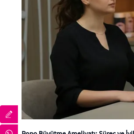
Popo Büyütme Ameliyatı: Süreç ve İy