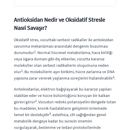
Antioksidan Nedir ve Oksidatif Stresle
Nasıl Savaşır?
Oksidatif stres, vücuttaki serbest radikaller ile antioksidan
savunma mekanizması arasındaki dengenin bozulması
1
durumudur
. Normal hücresel metabolizma, hava kirliliği
veya sigara dumanı gibi dış etkenler, vücutta kararsız
moleküller olan serbest radikallerin oluşumuna neden
1
olur
. Bu moleküllerin aşırı birikimi, hücre zarlarına ve DNA
2
yapısına zarar vererek yaşlanma süreçlerini hızlandırabilir
.
Antioksidanlar, elektron bağışlayarak bu kararsız yapıları
stabilize eder ve hücre bütünlüğünü koruyan bir kalkan
2
görevi görür
. Vücudun redoks potansiyelini dengede tutan
bu maddeler, kronik hastalıkların gelişimini önlemede
3
temel bir destekçidir
. estethica, cilt sağlığından genel
metabolik dengeye kadar bu sürecin önemini
vurgulayarak, beslenme ve tedavi protokollerinde