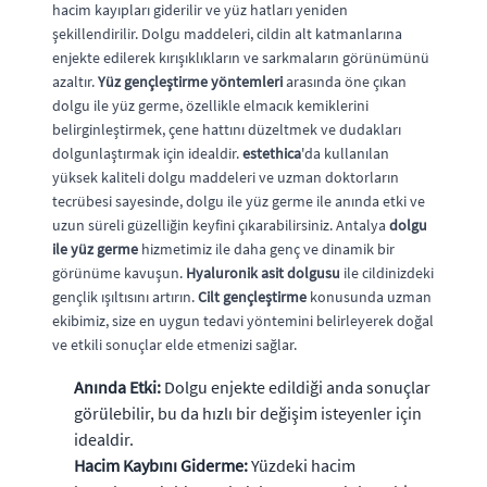
hacim kayıpları giderilir ve yüz hatları yeniden
şekillendirilir. Dolgu maddeleri, cildin alt katmanlarına
enjekte edilerek kırışıklıkların ve sarkmaların görünümünü
azaltır.
Yüz gençleştirme yöntemleri
arasında öne çıkan
dolgu ile yüz germe, özellikle elmacık kemiklerini
belirginleştirmek, çene hattını düzeltmek ve dudakları
dolgunlaştırmak için idealdir.
estethica
'da kullanılan
yüksek kaliteli dolgu maddeleri ve uzman doktorların
tecrübesi sayesinde, dolgu ile yüz germe ile anında etki ve
uzun süreli güzelliğin keyfini çıkarabilirsiniz. Antalya
dolgu
ile yüz germe
hizmetimiz ile daha genç ve dinamik bir
görünüme kavuşun.
Hyaluronik asit dolgusu
ile cildinizdeki
gençlik ışıltısını artırın.
Cilt gençleştirme
konusunda uzman
ekibimiz, size en uygun tedavi yöntemini belirleyerek doğal
ve etkili sonuçlar elde etmenizi sağlar.
Anında Etki:
Dolgu enjekte edildiği anda sonuçlar
görülebilir, bu da hızlı bir değişim isteyenler için
idealdir.
Hacim Kaybını Giderme:
Yüzdeki hacim