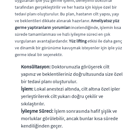
uygulanan iple yüz germe işlemi, deneyimli doktorlar
tarafından gerçekleştirilir ve her hasta için kişiye özel bir
tedavi planı oluşturulur. Bu plan, hastanın cilt yapısı, yaşı
ve beklentileri dikkate alınarak hazırlanır.
Ameliyatsız yüz
germe yaptıranların yorumları
incelendiğinde, işlemin kısa
sürede tamamlanması ve hızlı iyileşme süreci en çok
vurgulanan avantajlardandır.
Yüz lifting
etkisi ile daha genç
ve dinamik bir görünüme kavuşmak isteyenler için iple yüz
germe ideal bir seçenektir.
Konsültasyon:
Doktorunuzla görüşerek cilt
yapınız ve beklentileriniz doğrultusunda size özel
bir tedavi planı oluşturulur.
İşlem:
Lokal anestezi altında, cilt altına özel ipler
yerleştirilerek cilt yukarı doğru çekilir ve
sıkılaştırılır.
İyileşme Süreci:
İşlem sonrasında hafif şişlik ve
morluklar görülebilir, ancak bunlar kısa sürede
kendiliğinden geçer.