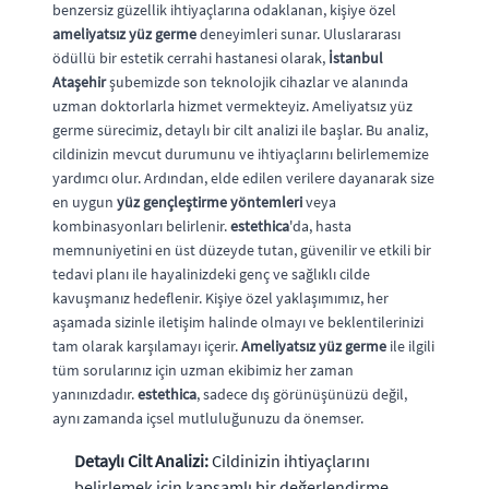
benzersiz güzellik ihtiyaçlarına odaklanan, kişiye özel
ameliyatsız yüz germe
deneyimleri sunar. Uluslararası
ödüllü bir estetik cerrahi hastanesi olarak,
İstanbul
Ataşehir
şubemizde son teknolojik cihazlar ve alanında
uzman doktorlarla hizmet vermekteyiz. Ameliyatsız yüz
germe sürecimiz, detaylı bir cilt analizi ile başlar. Bu analiz,
cildinizin mevcut durumunu ve ihtiyaçlarını belirlememize
yardımcı olur. Ardından, elde edilen verilere dayanarak size
en uygun
yüz gençleştirme yöntemleri
veya
kombinasyonları belirlenir.
estethica
'da, hasta
memnuniyetini en üst düzeyde tutan, güvenilir ve etkili bir
tedavi planı ile hayalinizdeki genç ve sağlıklı cilde
kavuşmanız hedeflenir. Kişiye özel yaklaşımımız, her
aşamada sizinle iletişim halinde olmayı ve beklentilerinizi
tam olarak karşılamayı içerir.
Ameliyatsız yüz germe
ile ilgili
tüm sorularınız için uzman ekibimiz her zaman
yanınızdadır.
estethica
, sadece dış görünüşünüzü değil,
aynı zamanda içsel mutluluğunuzu da önemser.
Detaylı Cilt Analizi:
Cildinizin ihtiyaçlarını
belirlemek için kapsamlı bir değerlendirme