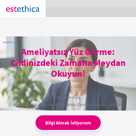
section Service {
}
Ameliyatsız Yüz Germe:
Cildinizdeki Zamana Meydan
Okuyun!
13 Kasım 2025
Anasayfa
›
Blog
›
Ameliyatsız Yüz Germe: Cildinizdeki Zamana Meydan Okuyun!
Bilgi Almak İstiyorum