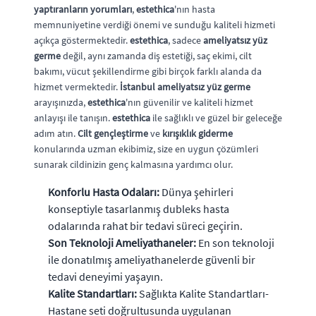
yaptıranların yorumları
,
estethica
'nın hasta
memnuniyetine verdiği önemi ve sunduğu kaliteli hizmeti
açıkça göstermektedir.
estethica
, sadece
ameliyatsız yüz
germe
değil, aynı zamanda diş estetiği, saç ekimi, cilt
bakımı, vücut şekillendirme gibi birçok farklı alanda da
hizmet vermektedir.
İstanbul ameliyatsız yüz germe
arayışınızda,
estethica
'nın güvenilir ve kaliteli hizmet
anlayışı ile tanışın.
estethica
ile sağlıklı ve güzel bir geleceğe
adım atın.
Cilt gençleştirme
ve
kırışıklık giderme
konularında uzman ekibimiz, size en uygun çözümleri
sunarak cildinizin genç kalmasına yardımcı olur.
Konforlu Hasta Odaları:
Dünya şehirleri
konseptiyle tasarlanmış dubleks hasta
odalarında rahat bir tedavi süreci geçirin.
Son Teknoloji Ameliyathaneler:
En son teknoloji
ile donatılmış ameliyathanelerde güvenli bir
tedavi deneyimi yaşayın.
Kalite Standartları:
Sağlıkta Kalite Standartları-
Hastane seti doğrultusunda uygulanan