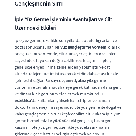
Gençleşmenin Sırrı
İple Yüz Germe İşleminin Avantajları ve Cilt
Üzerindeki Etkileri
İple yüz germe, özellikle son yıllarda popülerliği artan ve
doğal sonuçlar sunan bir
yüz gençleştirme yöntemi
olarak
öne çıkar. Bu yöntemde, cilt altına yerleştirilen özel ipler
sayesinde cilt yukarı doğru çekilir ve sıkılaştırılır. İpler,
genellikle eriyebilir malzemelerden yapılmıştır ve cilt
altında kolajen üretimini uyararak cildin daha elastik hale
gelmesini sağlar. Bu sayede,
ameliyatsız yüz germe
yöntemi ile cerrahi müdahaleye gerek kalmadan daha genç
ve dinamik bir görünüm elde etmek mümkündür.
estethica
'da kullanılan yüksek kaliteli ipler ve uzman
doktorların deneyimi sayesinde, iple yüz germe ile doğal ve
kalıcı gençleşmenin sırrını keşfedebilirsiniz. Ankara iple yüz
germe hizmetimiz ile yüzünüzdeki gençlik ışıltısını geri
kazanın. İple yüz germe, özellikle yüzdeki sarkmaları
gidermek, çene hattını belirginleştirmek ve boyun