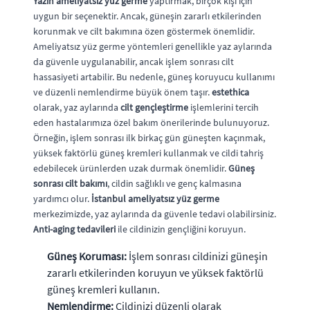
Yazın ameliyatsız yüz germe
yaptırmak, birçok kişi için
uygun bir seçenektir. Ancak, güneşin zararlı etkilerinden
korunmak ve cilt bakımına özen göstermek önemlidir.
Ameliyatsız yüz germe yöntemleri genellikle yaz aylarında
da güvenle uygulanabilir, ancak işlem sonrası cilt
hassasiyeti artabilir. Bu nedenle, güneş koruyucu kullanımı
ve düzenli nemlendirme büyük önem taşır.
estethica
olarak, yaz aylarında
cilt gençleştirme
işlemlerini tercih
eden hastalarımıza özel bakım önerilerinde bulunuyoruz.
Örneğin, işlem sonrası ilk birkaç gün güneşten kaçınmak,
yüksek faktörlü güneş kremleri kullanmak ve cildi tahriş
edebilecek ürünlerden uzak durmak önemlidir.
Güneş
sonrası cilt bakımı
, cildin sağlıklı ve genç kalmasına
yardımcı olur.
İstanbul ameliyatsız yüz germe
merkezimizde, yaz aylarında da güvenle tedavi olabilirsiniz.
Anti-aging tedavileri
ile cildinizin gençliğini koruyun.
Güneş Koruması:
İşlem sonrası cildinizi güneşin
zararlı etkilerinden koruyun ve yüksek faktörlü
güneş kremleri kullanın.
Nemlendirme:
Cildinizi düzenli olarak