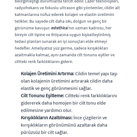
belirginleştiği durumlarda tercih edilir. Lazer teknolojileri,
radyofrekans ve fokuslu ultrason gibi yöntemler, cildin alt
katmanlarına nüfuz ederek kolajen ve elastin üretimini
tetikler. Bu sayede cilt daha sıkı, dolgun ve genç bir
görünüme kavuşur.
estethica
'nın uzman kadrosu, her
bireyin cilt tipine ve ihtiyacına uygun kişiselleştirilmiş
tedavi planları sunarak en iyi sonuçları elde etmeyi
hedefler. Ameliyatsız yüz germe, sadece kırışıklıkları
azaltmakla kalmaz, aynı zamanda cilt tonunu eşitler ve
ciltteki renk farklılıklarını giderir.
Kolajen Üretimini Artırma:
Cildin temel yapı taşı
olan kolajenin üretimini artırarak cildin daha
elastik ve genç görünmesini sağlar.
Cilt Tonunu Eşitleme:
Ciltteki renk farklılıklarını
gidererek daha homojen bir cilt tonu elde
edilmesine yardımcı olur.
Kırışıklıkların Azaltılması:
İnce çizgilerin ve
kırışıklıkların görünümünü azaltarak daha
pürüzsüz bir cilt sağlar.