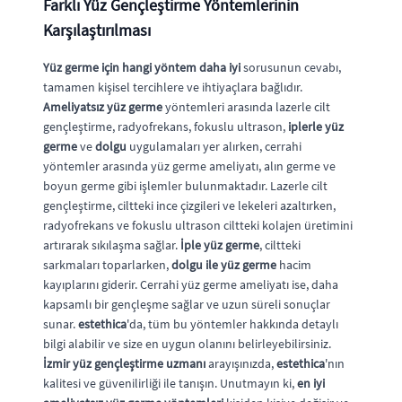
Farklı Yüz Gençleştirme Yöntemlerinin
Karşılaştırılması
Yüz germe için hangi yöntem daha iyi
sorusunun cevabı,
tamamen kişisel tercihlere ve ihtiyaçlara bağlıdır.
Ameliyatsız yüz germe
yöntemleri arasında lazerle cilt
gençleştirme, radyofrekans, fokuslu ultrason,
iplerle yüz
germe
ve
dolgu
uygulamaları yer alırken, cerrahi
yöntemler arasında yüz germe ameliyatı, alın germe ve
boyun germe gibi işlemler bulunmaktadır. Lazerle cilt
gençleştirme, ciltteki ince çizgileri ve lekeleri azaltırken,
radyofrekans ve fokuslu ultrason ciltteki kolajen üretimini
artırarak sıkılaşma sağlar.
İple yüz germe
, ciltteki
sarkmaları toparlarken,
dolgu ile yüz germe
hacim
kayıplarını giderir. Cerrahi yüz germe ameliyatı ise, daha
kapsamlı bir gençleşme sağlar ve uzun süreli sonuçlar
sunar.
estethica
'da, tüm bu yöntemler hakkında detaylı
bilgi alabilir ve size en uygun olanını belirleyebilirsiniz.
İzmir yüz gençleştirme uzmanı
arayışınızda,
estethica
'nın
kalitesi ve güvenilirliği ile tanışın. Unutmayın ki,
en iyi