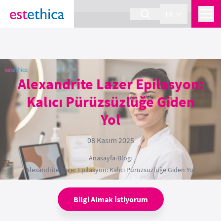
section Service {
}
TR
Alexandrite Lazer Epilasyon:
Kalıcı Pürüzsüzlüğe Giden
Yol
08 Kasım 2025
Anasayfa
›
Blog
›
Alexandrite Lazer Epilasyon: Kalıcı Pürüzsüzlüğe Giden Yol
Bilgi Almak İstiyorum