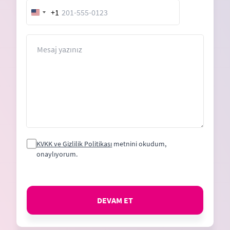
+1
United
States
+1
Mesaj
KVKK ve Gizlilik Politikası
metnini okudum,
onaylıyorum.
DEVAM ET