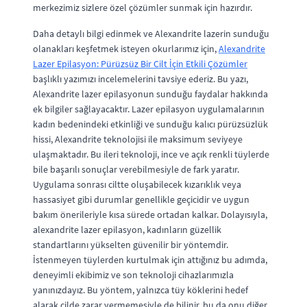
merkezimiz sizlere özel çözümler sunmak için hazırdır.
Daha detaylı bilgi edinmek ve Alexandrite lazerin sunduğu
olanakları keşfetmek isteyen okurlarımız için,
Alexandrite
Lazer Epilasyon: Pürüzsüz Bir Cilt İçin Etkili Çözümler
başlıklı yazımızı incelemelerini tavsiye ederiz. Bu yazı,
Alexandrite lazer epilasyonun sunduğu faydalar hakkında
ek bilgiler sağlayacaktır. Lazer epilasyon uygulamalarının
kadın bedenindeki etkinliği ve sunduğu kalıcı pürüzsüzlük
hissi, Alexandrite teknolojisi ile maksimum seviyeye
ulaşmaktadır. Bu ileri teknoloji, ince ve açık renkli tüylerde
bile başarılı sonuçlar verebilmesiyle de fark yaratır.
Uygulama sonrası ciltte oluşabilecek kızarıklık veya
hassasiyet gibi durumlar genellikle geçicidir ve uygun
bakım önerileriyle kısa sürede ortadan kalkar. Dolayısıyla,
alexandrite lazer epilasyon, kadınların güzellik
standartlarını yükselten güvenilir bir yöntemdir.
İstenmeyen tüylerden kurtulmak için attığınız bu adımda,
deneyimli ekibimiz ve son teknoloji cihazlarımızla
yanınızdayız. Bu yöntem, yalnızca tüy köklerini hedef
alarak cilde zarar vermemesiyle de bilinir, bu da onu diğer