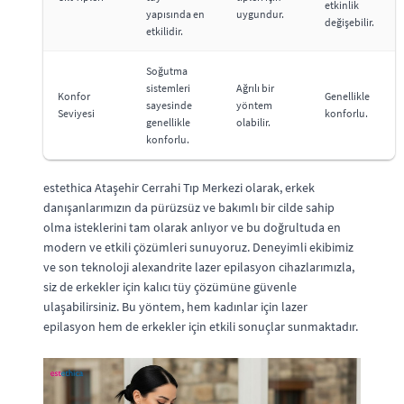
etkinlik
yapısında en
uygundur.
değişebilir.
etkilidir.
Soğutma
sistemleri
Ağrılı bir
Konfor
Genellikle
sayesinde
yöntem
Seviyesi
konforlu.
genellikle
olabilir.
konforlu.
estethica Ataşehir Cerrahi Tıp Merkezi olarak, erkek
danışanlarımızın da pürüzsüz ve bakımlı bir cilde sahip
olma isteklerini tam olarak anlıyor ve bu doğrultuda en
modern ve etkili çözümleri sunuyoruz. Deneyimli ekibimiz
ve son teknoloji alexandrite lazer epilasyon cihazlarımızla,
siz de erkekler için kalıcı tüy çözümüne güvenle
ulaşabilirsiniz. Bu yöntem, hem kadınlar için lazer
epilasyon hem de erkekler için etkili sonuçlar sunmaktadır.