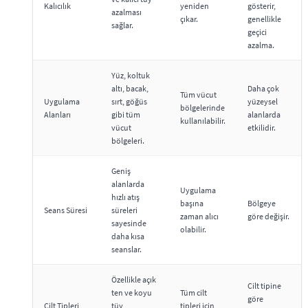
Kalıcılık
yeniden
gösterir,
azalması
çıkar.
genellikle
sağlar.
geçici
azalma.
Yüz, koltuk
altı, bacak,
Daha çok
Tüm vücut
Uygulama
sırt, göğüs
yüzeysel
bölgelerinde
Alanları
gibi tüm
alanlarda
kullanılabilir.
vücut
etkilidir.
bölgeleri.
Geniş
alanlarda
Uygulama
hızlı atış
başına
Bölgeye
Seans Süresi
süreleri
zaman alıcı
göre değişir.
sayesinde
olabilir.
daha kısa
seanslar.
Özellikle açık
Cilt tipine
ten ve koyu
Tüm cilt
göre
Cilt Tipleri
tüy
tipleri için