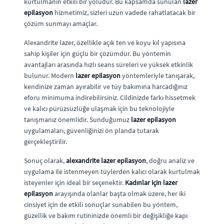
kurtulmanın etkili bir yoludur. Bu kapsamda sunulan
lazer
epilasyon
hizmetimiz, sizleri uzun vadede rahatlatacak bir
çözüm sunmayı amaçlar.
Alexandrite lazer, özellikle açık ten ve koyu kıl yapısına
sahip kişiler için güçlü bir çözümdür. Bu yöntemin
avantajları arasında hızlı seans süreleri ve yüksek etkinlik
bulunur. Modern
lazer epilasyon
yöntemleriyle tanışarak,
kendinize zaman ayırabilir ve tüy bakımına harcadığınız
eforu minimuma indirebilirsiniz. Cildinizde farkı hissetmek
ve kalıcı pürüzsüzlüğe ulaşmak için bu teknolojiyle
tanışmanız önemlidir. Sunduğumuz
lazer epilasyon
uygulamaları, güvenliğinizi ön planda tutarak
gerçekleştirilir.
Sonuç olarak,
alexandrite lazer epilasyon
, doğru analiz ve
uygulama ile istenmeyen tüylerden kalıcı olarak kurtulmak
isteyenler için ideal bir seçenektir.
Kadınlar için lazer
epilasyon
arayışında olanlar başta olmak üzere, her iki
cinsiyet için de etkili sonuçlar sunabilen bu yöntem,
güzellik ve bakım rutininizde önemli bir değişikliğe kapı