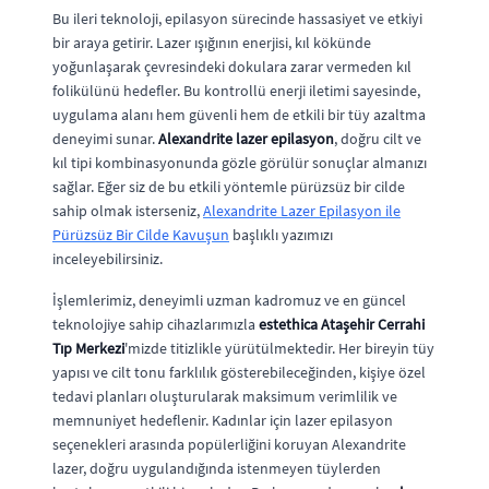
Bu ileri teknoloji, epilasyon sürecinde hassasiyet ve etkiyi
bir araya getirir. Lazer ışığının enerjisi, kıl kökünde
yoğunlaşarak çevresindeki dokulara zarar vermeden kıl
folikülünü hedefler. Bu kontrollü enerji iletimi sayesinde,
uygulama alanı hem güvenli hem de etkili bir tüy azaltma
deneyimi sunar.
Alexandrite lazer epilasyon
, doğru cilt ve
kıl tipi kombinasyonunda gözle görülür sonuçlar almanızı
sağlar. Eğer siz de bu etkili yöntemle pürüzsüz bir cilde
sahip olmak isterseniz,
Alexandrite Lazer Epilasyon ile
Pürüzsüz Bir Cilde Kavuşun
başlıklı yazımızı
inceleyebilirsiniz.
İşlemlerimiz, deneyimli uzman kadromuz ve en güncel
teknolojiye sahip cihazlarımızla
estethica Ataşehir Cerrahi
Tıp Merkezi
'mizde titizlikle yürütülmektedir. Her bireyin tüy
yapısı ve cilt tonu farklılık gösterebileceğinden, kişiye özel
tedavi planları oluşturularak maksimum verimlilik ve
memnuniyet hedeflenir. Kadınlar için lazer epilasyon
seçenekleri arasında popülerliğini koruyan Alexandrite
lazer, doğru uygulandığında istenmeyen tüylerden