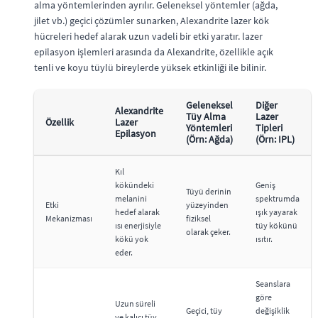
alma yöntemlerinden ayrılır. Geleneksel yöntemler (ağda,
jilet vb.) geçici çözümler sunarken, Alexandrite lazer kök
hücreleri hedef alarak uzun vadeli bir etki yaratır. lazer
epilasyon işlemleri arasında da Alexandrite, özellikle açık
tenli ve koyu tüylü bireylerde yüksek etkinliği ile bilinir.
Geleneksel
Diğer
Alexandrite
Tüy Alma
Lazer
Özellik
Lazer
Yöntemleri
Tipleri
Epilasyon
(Örn: Ağda)
(Örn: IPL)
Kıl
kökündeki
Geniş
Tüyü derinin
melanini
spektrumda
Etki
yüzeyinden
hedef alarak
ışık yayarak
Mekanizması
fiziksel
ısı enerjisiyle
tüy kökünü
olarak çeker.
kökü yok
ısıtır.
eder.
Seanslara
göre
Uzun süreli
Geçici, tüy
değişiklik
ve kalıcı tüy