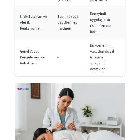
Deneyimli
Mide Bulantısı ve
Bayılma veya
uygulayıcılar
Alerjik
baş dönmesi
riskleri en aza
Reaksiyonlar
(nadiren)
indirir.
Bu yöntem,
Genel Vücut
vücudun doğal
Dengelemesi ve
-
iyileşme
Rahatlama
süreçlerini
destekler.