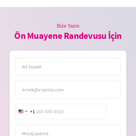
Bize Yazın
Ön Muayene Randevusu İçin
İsim
E-Posta
+1
United
States
+1
Mesaj