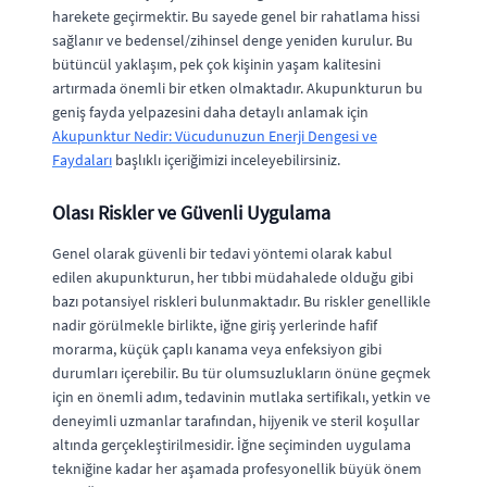
harekete geçirmektir. Bu sayede genel bir rahatlama hissi
sağlanır ve bedensel/zihinsel denge yeniden kurulur. Bu
bütüncül yaklaşım, pek çok kişinin yaşam kalitesini
artırmada önemli bir etken olmaktadır. Akupunkturun bu
geniş fayda yelpazesini daha detaylı anlamak için
Akupunktur Nedir: Vücudunuzun Enerji Dengesi ve
Faydaları
başlıklı içeriğimizi inceleyebilirsiniz.
Olası Riskler ve Güvenli Uygulama
Genel olarak güvenli bir tedavi yöntemi olarak kabul
edilen akupunkturun, her tıbbi müdahalede olduğu gibi
bazı potansiyel riskleri bulunmaktadır. Bu riskler genellikle
nadir görülmekle birlikte, iğne giriş yerlerinde hafif
morarma, küçük çaplı kanama veya enfeksiyon gibi
durumları içerebilir. Bu tür olumsuzlukların önüne geçmek
için en önemli adım, tedavinin mutlaka sertifikalı, yetkin ve
deneyimli uzmanlar tarafından, hijyenik ve steril koşullar
altında gerçekleştirilmesidir. İğne seçiminden uygulama
tekniğine kadar her aşamada profesyonellik büyük önem