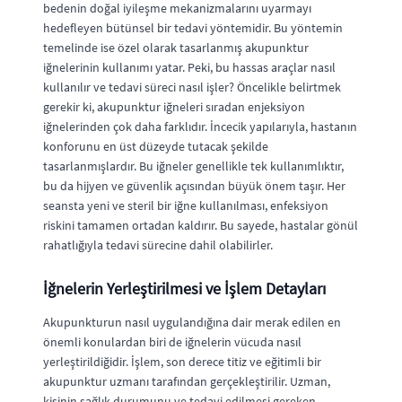
bedenin doğal iyileşme mekanizmalarını uyarmayı
hedefleyen bütünsel bir tedavi yöntemidir. Bu yöntemin
temelinde ise özel olarak tasarlanmış akupunktur
iğnelerinin kullanımı yatar. Peki, bu hassas araçlar nasıl
kullanılır ve tedavi süreci nasıl işler? Öncelikle belirtmek
gerekir ki, akupunktur iğneleri sıradan enjeksiyon
iğnelerinden çok daha farklıdır. İncecik yapılarıyla, hastanın
konforunu en üst düzeyde tutacak şekilde
tasarlanmışlardır. Bu iğneler genellikle tek kullanımlıktır,
bu da hijyen ve güvenlik açısından büyük önem taşır. Her
seansta yeni ve steril bir iğne kullanılması, enfeksiyon
riskini tamamen ortadan kaldırır. Bu sayede, hastalar gönül
rahatlığıyla tedavi sürecine dahil olabilirler.
İğnelerin Yerleştirilmesi ve İşlem Detayları
Akupunkturun nasıl uygulandığına dair merak edilen en
önemli konulardan biri de iğnelerin vücuda nasıl
yerleştirildiğidir. İşlem, son derece titiz ve eğitimli bir
akupunktur uzmanı tarafından gerçekleştirilir. Uzman,
kişinin sağlık durumunu ve tedavi edilmesi gereken