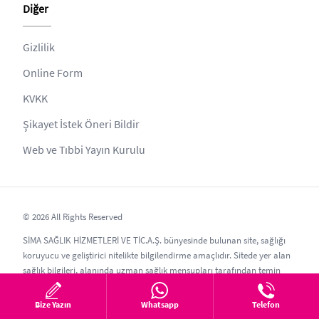
Diğer
Gizlilik
Online Form
KVKK
Şikayet İstek Öneri Bildir
Web ve Tıbbi Yayın Kurulu
© 2026 All Rights Reserved
SİMA SAĞLIK HİZMETLERİ VE TİC.A.Ş. bünyesinde bulunan site, sağlığı
koruyucu ve geliştirici nitelikte bilgilendirme amaçlıdır. Sitede yer alan
sağlık bilgileri, alanında uzman sağlık mensupları tarafından temin
edilmiştir.
Bize Yazın
Whatsapp
Telefon
Gizlilik ilkesi gereği kopyalanamaz ve izinsiz paylaşılamaz olup, tüketici