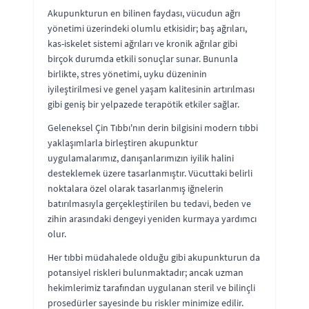
Akupunkturun en bilinen faydası, vücudun ağrı
yönetimi üzerindeki olumlu etkisidir; baş ağrıları,
kas-iskelet sistemi ağrıları ve kronik ağrılar gibi
birçok durumda etkili sonuçlar sunar. Bununla
birlikte, stres yönetimi, uyku düzeninin
iyileştirilmesi ve genel yaşam kalitesinin artırılması
gibi geniş bir yelpazede terapötik etkiler sağlar.
Geleneksel Çin Tıbbı'nın derin bilgisini modern tıbbi
yaklaşımlarla birleştiren akupunktur
uygulamalarımız, danışanlarımızın iyilik halini
desteklemek üzere tasarlanmıştır. Vücuttaki belirli
noktalara özel olarak tasarlanmış iğnelerin
batırılmasıyla gerçekleştirilen bu tedavi, beden ve
zihin arasındaki dengeyi yeniden kurmaya yardımcı
olur.
Her tıbbi müdahalede olduğu gibi akupunkturun da
potansiyel riskleri bulunmaktadır; ancak uzman
hekimlerimiz tarafından uygulanan steril ve bilinçli
prosedürler sayesinde bu riskler minimize edilir.