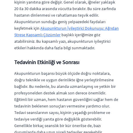
kişinin yanıtına göre değişir. Genel olarak, iğneler yaklaşık
20 ila 30 dakika arasında vücutta bırakılır. Bu süre zarfında
hastanın dinlenmesi ve rahatlaması teşvik edilir.
Akupunkturun sunduğu geniş yelpazedeki faydaları
keşfetmek için
Akupunkturun İyileştirici Dokunuşu: Ağrıdan
Strese Kapsamlı Çözümler
başlıklı içeriğimize göz
atabilirsiniz. Bu kapsamlı yazı, akupunkturun iyileştirici
etkileri hakkında daha fazla bilgi sunmaktadır.
Tedavinin Etkinliği ve Sonrası
Akupunkturun başarısı büyük ölçüde doğru noktalara,
doğru teknikle ve uygun derinlikte iğne yerleştirilmesine
bağlıdır. Bu nedenle, bu alanda uzmanlaşmış ve yetkin bir
profesyonelden destek almak son derece önemlidir.
Eğitimli bir uzman, hem hastanın güvenliğini sağlar hem de
tedavinin beklenen sonuçları vermesine yardımcı olur.
Tedavi seanslarının sayısı, kişinin yaşadığı probleme ve
tedaviye verdiği yanıta göre değişiklik gösterebilir.
Genellikle birkaç seanslık bir kür önerilse de, bazı
durumlarda daha uzun süreli tedaviler gerekebilir.