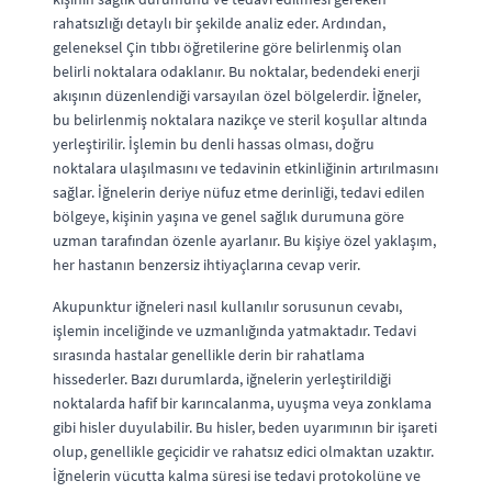
rahatsızlığı detaylı bir şekilde analiz eder. Ardından,
geleneksel Çin tıbbı öğretilerine göre belirlenmiş olan
belirli noktalara odaklanır. Bu noktalar, bedendeki enerji
akışının düzenlendiği varsayılan özel bölgelerdir. İğneler,
bu belirlenmiş noktalara nazikçe ve steril koşullar altında
yerleştirilir. İşlemin bu denli hassas olması, doğru
noktalara ulaşılmasını ve tedavinin etkinliğinin artırılmasını
sağlar. İğnelerin deriye nüfuz etme derinliği, tedavi edilen
bölgeye, kişinin yaşına ve genel sağlık durumuna göre
uzman tarafından özenle ayarlanır. Bu kişiye özel yaklaşım,
her hastanın benzersiz ihtiyaçlarına cevap verir.
Akupunktur iğneleri nasıl kullanılır sorusunun cevabı,
işlemin inceliğinde ve uzmanlığında yatmaktadır. Tedavi
sırasında hastalar genellikle derin bir rahatlama
hissederler. Bazı durumlarda, iğnelerin yerleştirildiği
noktalarda hafif bir karıncalanma, uyuşma veya zonklama
gibi hisler duyulabilir. Bu hisler, beden uyarımının bir işareti
olup, genellikle geçicidir ve rahatsız edici olmaktan uzaktır.
İğnelerin vücutta kalma süresi ise tedavi protokolüne ve