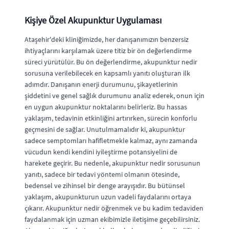
Kişiye Özel Akupunktur Uygulaması
Ataşehir'deki kliniğimizde, her danışanımızın benzersiz
ihtiyaçlarını karşılamak üzere titiz bir ön değerlendirme
süreci yürütülür. Bu ön değerlendirme, akupunktur nedir
sorusuna verilebilecek en kapsamlı yanıtı oluşturan ilk
adımdır. Danışanın enerji durumunu, şikayetlerinin
şiddetini ve genel sağlık durumunu analiz ederek, onun için
en uygun akupunktur noktalarını belirleriz. Bu hassas
yaklaşım, tedavinin etkinliğini artırırken, sürecin konforlu
geçmesini de sağlar. Unutulmamalıdır ki, akupunktur
sadece semptomları hafifletmekle kalmaz, aynı zamanda
vücudun kendi kendini iyileştirme potansiyelini de
harekete geçirir. Bu nedenle, akupunktur nedir sorusunun
yanıtı, sadece bir tedavi yöntemi olmanın ötesinde,
bedensel ve zihinsel bir denge arayışıdır. Bu bütünsel
yaklaşım, akupunkturun uzun vadeli faydalarını ortaya
çıkarır. Akupunktur nedir öğrenmek ve bu kadim tedaviden
faydalanmak için uzman ekibimizle iletişime geçebilirsiniz.