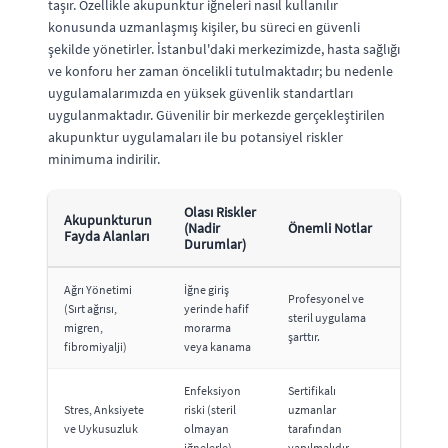
taşır. Özellikle akupunktur iğneleri nasıl kullanılır
konusunda uzmanlaşmış kişiler, bu süreci en güvenli
şekilde yönetirler. İstanbul'daki merkezimizde, hasta sağlığı
ve konforu her zaman öncelikli tutulmaktadır; bu nedenle
uygulamalarımızda en yüksek güvenlik standartları
uygulanmaktadır. Güvenilir bir merkezde gerçekleştirilen
akupunktur uygulamaları ile bu potansiyel riskler
minimuma indirilir.
Olası Riskler
Akupunkturun
(Nadir
Önemli Notlar
Fayda Alanları
Durumlar)
Ağrı Yönetimi
İğne giriş
Profesyonel ve
(Sırt ağrısı,
yerinde hafif
steril uygulama
migren,
morarma
şarttır.
fibromiyalji)
veya kanama
Enfeksiyon
Sertifikalı
Stres, Anksiyete
riski (steril
uzmanlar
ve Uykusuzluk
olmayan
tarafından
iğnelerle)
yapılmalıdır.