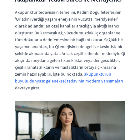
Akupunktur tedavisinin temelini, Kadim Doğu felsefesinin
'Qi' adını verdiği yaşam enerjisinin vücutta 'meridyenler'
olarak adlandırılan özel kanallar aracılığıyla aktığı inancı
oluşturur. Bu karmaşık ağ, vücudumuzdaki iç organlar ve
tüm dokularla derinlemesine bir bağlantı kurar. Sağlıklı bir
yaşamın anahtarı, bu Qi enerjisinin dengeli ve kesintisiz bir
şekilde akmasında yatar. Ancak çeşitli etkenler nedeniyle Qi
akışında meydana gelen tıkanıklıklar veya dengesizlikler,
çeşitli rahatsızlıkların ve hastalıkların ortaya çıkmasına
zemin hazırlayabilir. İşte bu noktada,
akupunkturun
büyülü dünyası: geleneksel tedavinin modern yansımaları
devreye girer.