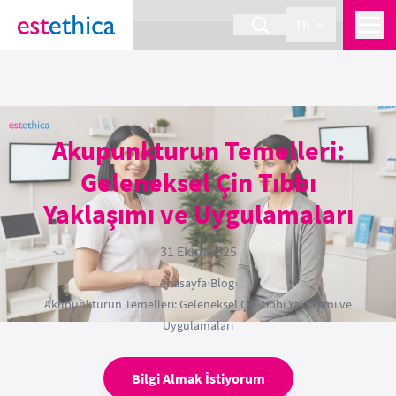
section Service {
}
TR
Akupunkturun Temelleri:
Geleneksel Çin Tıbbı
Yaklaşımı ve Uygulamaları
31 Ekim 2025
Anasayfa
›
Blog
›
Akupunkturun Temelleri: Geleneksel Çin Tıbbı Yaklaşımı ve
Uygulamaları
Bilgi Almak İstiyorum