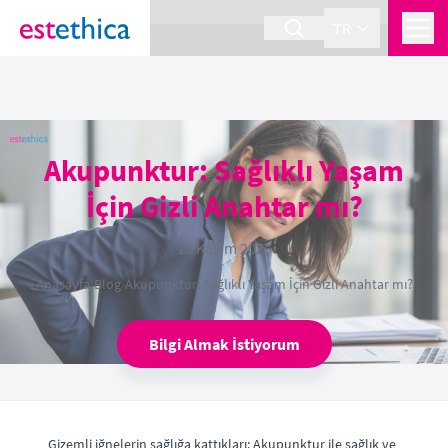
section Service {
}
TR
Akupunktur: Sağlıklı Yaşam
İçin Gizli Anahtar mı?
13 Kasım 2025
Anasayfa
›
Blog
›
Akupunktur: Sağlıklı Yaşam İçin Gizli Anahtar mı?
Bilgi Almak İstiyorum
Gizemli iğnelerin sağlığa kattıkları: Akupunktur ile sağlık ve