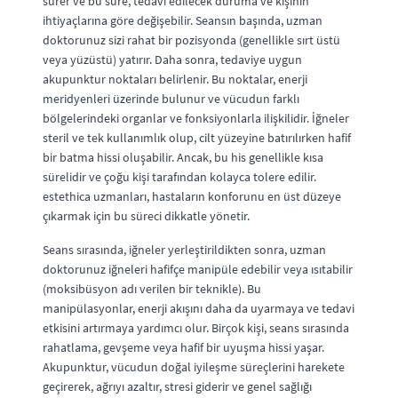
sürer ve bu süre, tedavi edilecek duruma ve kişinin
ihtiyaçlarına göre değişebilir. Seansın başında, uzman
doktorunuz sizi rahat bir pozisyonda (genellikle sırt üstü
veya yüzüstü) yatırır. Daha sonra, tedaviye uygun
akupunktur noktaları belirlenir. Bu noktalar, enerji
meridyenleri üzerinde bulunur ve vücudun farklı
bölgelerindeki organlar ve fonksiyonlarla ilişkilidir. İğneler
steril ve tek kullanımlık olup, cilt yüzeyine batırılırken hafif
bir batma hissi oluşabilir. Ancak, bu his genellikle kısa
sürelidir ve çoğu kişi tarafından kolayca tolere edilir.
estethica uzmanları, hastaların konforunu en üst düzeye
çıkarmak için bu süreci dikkatle yönetir.
Seans sırasında, iğneler yerleştirildikten sonra, uzman
doktorunuz iğneleri hafifçe manipüle edebilir veya ısıtabilir
(moksibüsyon adı verilen bir teknikle). Bu
manipülasyonlar, enerji akışını daha da uyarmaya ve tedavi
etkisini artırmaya yardımcı olur. Birçok kişi, seans sırasında
rahatlama, gevşeme veya hafif bir uyuşma hissi yaşar.
Akupunktur, vücudun doğal iyileşme süreçlerini harekete
geçirerek, ağrıyı azaltır, stresi giderir ve genel sağlığı