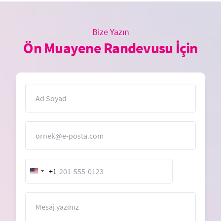
Bize Yazın
Ön Muayene Randevusu İçin
İsim
E-Posta
+1
United
States
+1
Mesaj