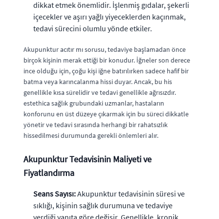
dikkat etmek önemlidir. İşlenmiş gıdalar, şekerli
içecekler ve aşırı yağlı yiyeceklerden kaçınmak,
tedavi sürecini olumlu yönde etkiler.
Akupunktur acıtır mı sorusu, tedaviye başlamadan önce
birçok kişinin merak ettiği bir konudur. İğneler son derece
ince olduğu için, çoğu kişi iğne batırılırken sadece hafif bir
batma veya karıncalanma hissi duyar. Ancak, bu his
genellikle kısa sürelidir ve tedavi genellikle ağrısızdır.
estethica sağlık grubundaki uzmanlar, hastaların
konforunu en üst düzeye çıkarmak için bu süreci dikkatle
yönetir ve tedavi sırasında herhangi bir rahatsızlık
hissedilmesi durumunda gerekli önlemleri alır.
Akupunktur Tedavisinin Maliyeti ve
Fiyatlandırma
Seans Sayısı:
Akupunktur tedavisinin süresi ve
sıklığı, kişinin sağlık durumuna ve tedaviye
verdiği yanıta göre değişir. Genellikle, kronik