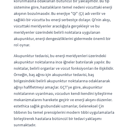
korunmasına odaklanan bütüncül bir yaklaşımdır. Bu tıp
sistemine göre, hastalıkların temel nedeni vücuttaki enerji
akışının bozulmasıdır. Bu enerjiye "Qi" (Çi) adı verilir ve
sağlıklı bir vücutta bu enerji serbestçe dolaşır. Qi'nin akışı,
vücuttaki meridyenler aracılığıyla gerçekleşir ve bu
meridyenler üzerindeki belirli noktalara uygulanan
akupunktur, enerji dengesizliklerini gidermede önemli bir
rol oynar.
Akupunktur tedavisi, bu enerji meridyenleri üzerindeki
akupunktur noktalarına ince iğneler batırılarak yapılır. Bu
noktalar, belirli organlar ve vücut fonksiyonları ile ilişkilidir.
Örneğin, baş ağrısı için akupunktur tedavisi, baş
bölgesindeki belirli akupunktur noktalarına odaklanarak
ağrıyı hafifletmeyi amaçlar. GÇT'ye göre, akupunktur
noktalarının uyarılması, vücudun kendi kendini iyileştirme
mekanizmalarını harekete geçirir ve enerji akışını düzenler.
estethica sağlık grubundaki uzmanlar, Geleneksel Çin
tıbbının bu temel prensiplerini modern tıbbi uygulamalarla
birleştirerek hastalara bütüncül bir tedavi yaklaşımı
sunmaktadır.