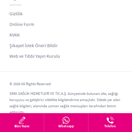
Gizlilik
Online Form
KVKK
Şikayet İstek Öneri Bildir
Web ve Tıbbi Yayın Kurulu
© 2026 All Rights Reserved
SİMA SAĞLIK HİZMETLERİ VE TİC.A.Ş. bünyesinde bulunan site, sağlığı
koruyucu ve geliştirici nitelikte bilgilendirme amaçlıdır. Sitede yer alan
sağlık bilgileri, alanında uzman sağlık mensupları tarafından temin
edilmiştir.
Gizlilik ilkesi gereği kopyalanamaz ve izinsiz paylaşılamaz olup, tüketici
Bize Yazın
Whatsapp
Telefon
ve hasta hakları adına taklitleri olan; estethic , estethik, estetic, estetica,