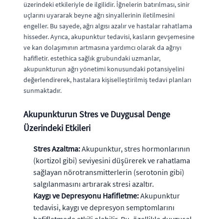
üzerindeki etkileriyle de ilgilidir. İğnelerin batırılması, sinir
uçlarını uyararak beyne ağrı sinyallerinin iletilmesini
engeller. Bu sayede, ağrı algısı azalır ve hastalar rahatlama
hisseder. Ayrıca, akupunktur tedavisi, kasların gevşemesine
ve kan dolaşımının artmasına yardımcı olarak da ağrıyı
hafifletir. estethica sağlık grubundaki uzmanlar,
akupunkturun ağrı yönetimi konusundaki potansiyelini
değerlendirerek, hastalara kişiselleştirilmiş tedavi planları
sunmaktadır.
Akupunkturun Stres ve Duygusal Denge
Üzerindeki Etkileri
Stres Azaltma:
Akupunktur, stres hormonlarının
(kortizol gibi) seviyesini düşürerek ve rahatlama
sağlayan nörotransmitterlerin (serotonin gibi)
salgılanmasını artırarak stresi azaltır.
Kaygı ve Depresyonu Hafifletme:
Akupunktur
tedavisi, kaygı ve depresyon semptomlarını
hafifletmede etkili olabilir. Bu, özellikle duygusal