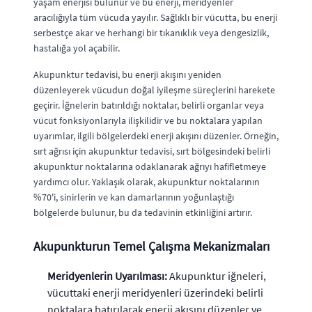
yaşam enerjisi bulunur ve bu enerji, meridyenler
aracılığıyla tüm vücuda yayılır. Sağlıklı bir vücutta, bu enerji
serbestçe akar ve herhangi bir tıkanıklık veya dengesizlik,
hastalığa yol açabilir.
Akupunktur tedavisi, bu enerji akışını yeniden
düzenleyerek vücudun doğal iyileşme süreçlerini harekete
geçirir. İğnelerin batırıldığı noktalar, belirli organlar veya
vücut fonksiyonlarıyla ilişkilidir ve bu noktalara yapılan
uyarımlar, ilgili bölgelerdeki enerji akışını düzenler. Örneğin,
sırt ağrısı için akupunktur tedavisi, sırt bölgesindeki belirli
akupunktur noktalarına odaklanarak ağrıyı hafifletmeye
yardımcı olur. Yaklaşık olarak, akupunktur noktalarının
%70'i, sinirlerin ve kan damarlarının yoğunlaştığı
bölgelerde bulunur, bu da tedavinin etkinliğini artırır.
Akupunkturun Temel Çalışma Mekanizmaları
Meridyenlerin Uyarılması:
Akupunktur iğneleri,
vücuttaki enerji meridyenleri üzerindeki belirli
noktalara batırılarak enerji akışını düzenler ve