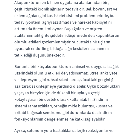
Akupunkturun en bilinen uygulama alanlarından biri,
çeşitli tipteki kronik ağrıların tedavisidir. Bel, boyun, sırt ve
eklem ağrıları gibi kas-iskelet sistemi problemlerinde, bu
tedavi yöntemi ağrıyı azaltmada ve hareket kabiliyetini
artırmada önemli rol oynar. Baş ağrıları ve migren
ataklarının sıklığı ile şiddetini düşürmede de akupunkturun
olumlu etkileri gözlemlenmiştir. Vücuttaki sinir uçlarını
uyararak endorfin gibi doğal ağrı kesicilerin salınımını
tetiklediği düşünülmektedir.
Bununla birlikte, akupunkturun zihinsel ve duygusal sağlık
üzerindeki olumlu etkileri de yadsınamaz. Stres, anksiyete
ve depresyon gibi ruhsal sıkıntılarda, vücuttaki gerginliği
azaltarak sakinleşmeye yardımcı olabilir. Uyku bozuklukları
yaşayan bireyler için de düzenli bir uykuya geçişi
kolaylaştıran bir destek olarak kullanılabilir. Sindirim
sistemi rahatsızlıkları, örneğin mide bulantısı, kusma ve
irritabl bağırsak sendromu gibi durumlarda da sindirim
fonksiyonlarının dengelenmesine katkı sağlayabilir.
Ayrıca, solunum yolu hastalıkları, alerjik reaksiyonlar ve