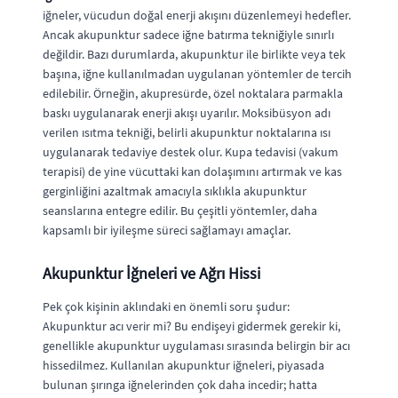
iğneler, vücudun doğal enerji akışını düzenlemeyi hedefler.
Ancak akupunktur sadece iğne batırma tekniğiyle sınırlı
değildir. Bazı durumlarda, akupunktur ile birlikte veya tek
başına, iğne kullanılmadan uygulanan yöntemler de tercih
edilebilir. Örneğin, akupresürde, özel noktalara parmakla
baskı uygulanarak enerji akışı uyarılır. Moksibüsyon adı
verilen ısıtma tekniği, belirli akupunktur noktalarına ısı
uygulanarak tedaviye destek olur. Kupa tedavisi (vakum
terapisi) de yine vücuttaki kan dolaşımını artırmak ve kas
gerginliğini azaltmak amacıyla sıklıkla akupunktur
seanslarına entegre edilir. Bu çeşitli yöntemler, daha
kapsamlı bir iyileşme süreci sağlamayı amaçlar.
Akupunktur İğneleri ve Ağrı Hissi
Pek çok kişinin aklındaki en önemli soru şudur:
Akupunktur acı verir mi? Bu endişeyi gidermek gerekir ki,
genellikle akupunktur uygulaması sırasında belirgin bir acı
hissedilmez. Kullanılan akupunktur iğneleri, piyasada
bulunan şırınga iğnelerinden çok daha incedir; hatta