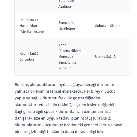
Bulantısını
Azaltma
Solunum Yolu
Semptom
Hastalıkları
Solunum Sistemi
Hafifletme
(Alerjiler, Astım)
Adet
Düzensizlikleri,
Kadın Sağlığı
Menopoz
Üreme Sağlığı
Sorunları
Semptomları
Yönetimi
Bu liste, akupunkturun fayda sağlayabileceği durumların
yalnızca bir kısmını temsil etmektedir. Her bireyin vücut
yapısı ve sağlık durumu farklılık gösterdiğinden,
akupunktur tedavisinin etkinliği kişiden kişiye değişebilir.
Sağlığınızla ilgili spesifik durumlar için uzmanlarımıza
danışarak size en uygun tedavi planını oluşturabiliriz.
Akupunkturun vücudunuz üzerindeki genel etkileri ve nasıl
bir süreç izlendiği hakkında daha detaylı bilgi için