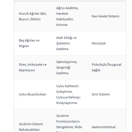
Ağrıyı Azaltma,
Kronik Ağrılar (Bel,
Hareket
Kas-İskelet Sistemi
Boyun, Eklem)
Kabiliyetini
Artırma
Atak Sıklığı ve
Baş Ağrıları ve
Şiddetini
Nörolojik
Migren
Azaltma
Sakinleştirme,
Stres, Anksiyete ve
Psikolojik/Duygusal
Gerginliği
Depresyon
Sağlık
Azaltma
Uyku Kalitesini
İyileştirme,
Uyku Bozuklukları
Sinir Sistemi
Uykuya Dalmayı
Kolaylaştırma
Sindirim
Fonksiyonlarını
Sindirim Sistemi
Dengeleme, Mide
Gastrointestinal
Rahatsızlıkları