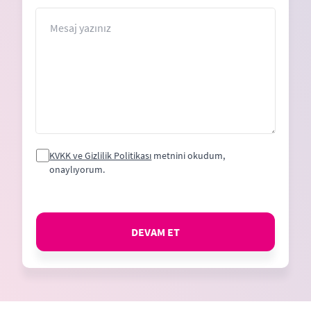
+1
Mesaj
KVKK ve Gizlilik Politikası
metnini okudum,
onaylıyorum.
DEVAM ET