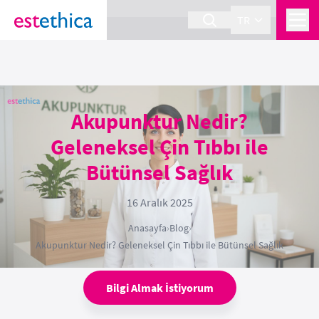
section Service {
}
TR
Akupunktur Nedir?
Geleneksel Çin Tıbbı ile
Bütünsel Sağlık
16 Aralık 2025
Anasayfa
›
Blog
›
Akupunktur Nedir? Geleneksel Çin Tıbbı ile Bütünsel Sağlık
Bilgi Almak İstiyorum