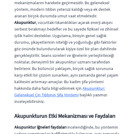
mekanizmalarını harekete geçirmesidir. Bu geleneksel
yöntem, modern tıbbın yetersiz kaldığı veya ek destek
aranan birçok durumda umut vaat etmektedir.
Akupunktur
, vücuttaki tıkanıklıkları açarak enerji akışını
serbest bırakmayı hedefler ve bu sayede fiziksel ve zihinsel
iyilik halini destekler. Uygulama, bireyin genel sağlık
durumu, şikayetlerinin niteliği ve yoğunluğu gibi faktörler
göz önünde bulundurularak kişiye özel bir plan dahilinde
gerçekleştirilir. Seans süreleri ve iğnelerin yerleştirileceği
noktalar, deneyimli bir akupunktur uzmanı tarafından
belirlenir. Bu bütüncül yaklaşım, birçok sağlık sorununa
karşı etkili bir çözüm sunarken, aynı zamanda genel yaşam
kalitesini artırmayı amaçlar. Bu kadim şifa yöntemi
hakkında daha fazla bilgi edinmek için
Akupunktur:
Geleneksel Çin Tıbbının Şifa Yöntemi
başlıklı yazımızı
inceleyebilirsiniz.
Akupunkturun Etki Mekanizması ve Faydaları
Akupunktur iğneleri faydaları
incelendiğinde, bu yöntemin
sadece semptomları hafifletmekle kalmayıp, aynı zamanda