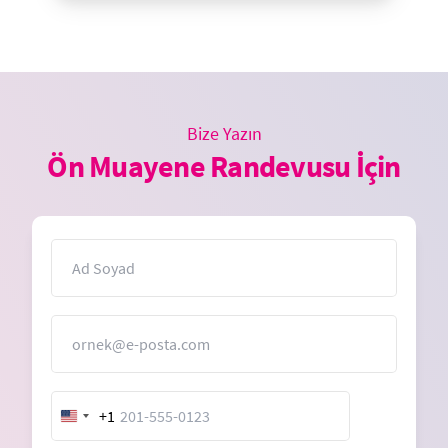
Bize Yazın
Ön Muayene Randevusu İçin
İsim
E-Posta
+1
United
States