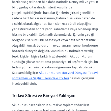
bazıları saç telinden bile daha narindir. Deneyimli ve yetkin
bir uygulayıcı tarafından steril koşullarda
gerçekleştirildiğinde, hastalar iğnelerin girişini genellikle
sadece hafif bir karıncalanma, batma hissi veya bazen de
sıcaklık olarak algılarlar. Bu hisler kısa süreli olup, iğne
yerleştirildikten sonra yerini rahatlama veya bir enerji akışı
hissine bırakabilir. Çok nadir durumlarda, iğnenin girdiği
bölgede kısa süreli bir hassasiyet veya hafif bir rahatsızlık
oluşabilir. Ancak bu durum, uygulamanın genel konforunu
bozacak düzeyde değildir. Vücudun bu noktalara verdiği
tepki kişiden kişiye farklılık gösterebilir. Akupunkturun
sunduğu şifa ve rahatlama potansiyelini keşfetmek için, bu
tedavi yönteminin detaylarını öğrenmek faydalı olacaktır.
Kapsamlı bilgi için
Akupunkturun Mucizevi Dünyası: Tedavi
Yöntemleri ve Sağlık Üzerindeki Etkileri
başlıklı içeriğimizi
inceleyebilirsiniz.
Tedavi Süresi ve Bireysel Yaklaşım
Akupunktur seanslarının süresi ve toplam tedavi için
gereken seans sayısı, hastanın genel sağlık durumu,