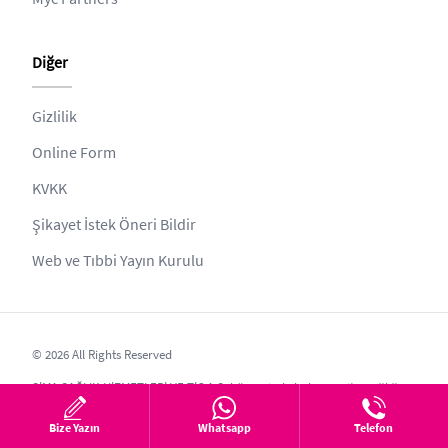
Diğer
Gizlilik
Online Form
KVKK
Şikayet İstek Öneri Bildir
Web ve Tıbbi Yayın Kurulu
© 2026 All Rights Reserved
SİMA SAĞLIK HİZMETLERİ VE TİC.A.Ş. bünyesinde bulunan site, sağlığı
koruyucu ve geliştirici nitelikte bilgilendirme amaçlıdır. Sitede yer alan
Bize Yazın
Whatsapp
Telefon
sağlık bilgileri, alanında uzman sağlık mensupları tarafından temin