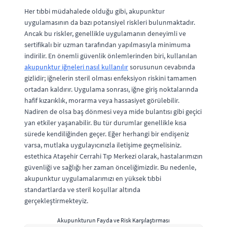
Her tıbbi müdahalede olduğu gibi, akupunktur
uygulamasının da bazı potansiyel riskleri bulunmaktadır.
Ancak bu riskler, genellikle uygulamanın deneyimli ve
sertifikalı bir uzman tarafından yapılmasıyla minimuma
indirilir. En önemli güvenlik önlemlerinden biri, kullanılan
akupunktur iğneleri nasıl kullanılır
sorusunun cevabında
gizlidir; iğnelerin steril olması enfeksiyon riskini tamamen
ortadan kaldırır. Uygulama sonrası, iğne giriş noktalarında
hafif kızarıklık, morarma veya hassasiyet görülebilir.
Nadiren de olsa baş dönmesi veya mide bulantısı gibi geçici
yan etkiler yaşanabilir. Bu tür durumlar genellikle kısa
sürede kendiliğinden geçer. Eğer herhangi bir endişeniz
varsa, mutlaka uygulayıcınızla iletişime geçmelisiniz.
estethica Ataşehir Cerrahi Tıp Merkezi olarak, hastalarımızın
güvenliği ve sağlığı her zaman önceliğimizdir. Bu nedenle,
akupunktur uygulamalarımızı en yüksek tıbbi
standartlarda ve steril koşullar altında
gerçekleştirmekteyiz.
Akupunkturun Fayda ve Risk Karşılaştırması