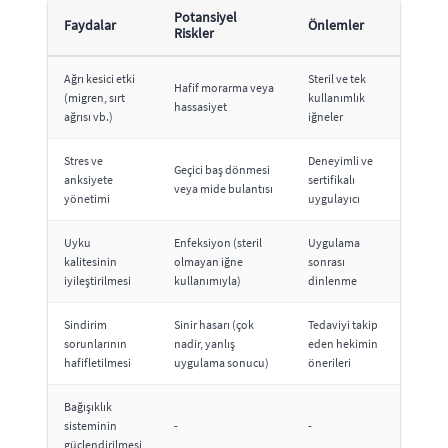
Potansiyel
Faydalar
Önlemler
Riskler
Ağrı kesici etki
Steril ve tek
Hafif morarma veya
(migren, sırt
kullanımlık
hassasiyet
ağrısı vb.)
iğneler
Stres ve
Deneyimli ve
Geçici baş dönmesi
anksiyete
sertifikalı
veya mide bulantısı
yönetimi
uygulayıcı
Uyku
Enfeksiyon (steril
Uygulama
kalitesinin
olmayan iğne
sonrası
iyileştirilmesi
kullanımıyla)
dinlenme
Sindirim
Sinir hasarı (çok
Tedaviyi takip
sorunlarının
nadir, yanlış
eden hekimin
hafifletilmesi
uygulama sonucu)
önerileri
Bağışıklık
sisteminin
-
-
güçlendirilmesi