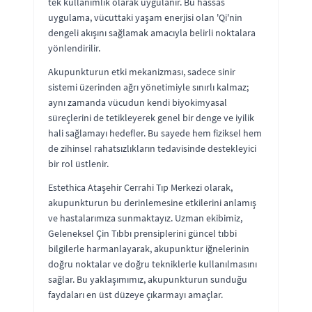
tek kullanımlık olarak uygulanır. Bu hassas
uygulama, vücuttaki yaşam enerjisi olan 'Qi'nin
dengeli akışını sağlamak amacıyla belirli noktalara
yönlendirilir.
Akupunkturun etki mekanizması, sadece sinir
sistemi üzerinden ağrı yönetimiyle sınırlı kalmaz;
aynı zamanda vücudun kendi biyokimyasal
süreçlerini de tetikleyerek genel bir denge ve iyilik
hali sağlamayı hedefler. Bu sayede hem fiziksel hem
de zihinsel rahatsızlıkların tedavisinde destekleyici
bir rol üstlenir.
Estethica Ataşehir Cerrahi Tıp Merkezi olarak,
akupunkturun bu derinlemesine etkilerini anlamış
ve hastalarımıza sunmaktayız. Uzman ekibimiz,
Geleneksel Çin Tıbbı prensiplerini güncel tıbbi
bilgilerle harmanlayarak, akupunktur iğnelerinin
doğru noktalar ve doğru tekniklerle kullanılmasını
sağlar. Bu yaklaşımımız, akupunkturun sunduğu
faydaları en üst düzeye çıkarmayı amaçlar.