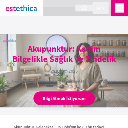
section Service {
}
TR
Akupunktur: Kadim
Bilgelikle Sağlık ve Zindelik
28 Kasım 2025
Anasayfa
›
Blog
›
Akupunktur: Kadim Bilgelikle Sağlık ve Zindelik
Bilgi Almak İstiyorum
Akupunktur, Geleneksel Çin Tıbbı'nın köklü bir tedavi