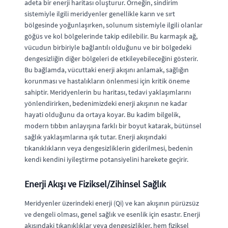
adeta bir enerji haritası oluşturur. Örneğin, sindirim
sistemiyle ilgili meridyenler genellikle karın ve sırt
bölgesinde yoğunlaşırken, solunum sistemiyle ilgili olanlar
göğüs ve kol bölgelerinde takip edilebilir. Bu karmaşık ağ,
vücudun birbiriyle bağlantılı olduğunu ve bir bölgedeki
dengesizliğin diğer bölgeleri de etkileyebileceğini gösterir.
Bu bağlamda, vücuttaki enerji akışını anlamak, sağlığın
korunması ve hastalıkların önlenmesi için kritik öneme
sahiptir. Meridyenlerin bu haritası, tedavi yaklaşımlarını
yönlendirirken, bedenimizdeki enerji akışının ne kadar
hayati olduğunu da ortaya koyar. Bu kadim bilgelik,
modern tıbbın anlayışına farklı bir boyut katarak, bütünsel
sağlık yaklaşımlarına ışık tutar. Enerji akışındaki
tıkanıklıkların veya dengesizliklerin giderilmesi, bedenin
kendi kendini iyileştirme potansiyelini harekete geçirir.
Enerji Akışı ve Fiziksel/Zihinsel Sağlık
Meridyenler üzerindeki enerji (Qi) ve kan akışının pürüzsüz
ve dengeli olması, genel sağlık ve esenlik için esastır. Enerji
akışındaki tıkanıklıklar veya dengesizlikler, hem fiziksel