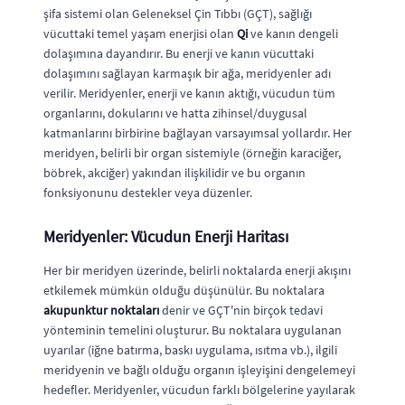
şifa sistemi olan Geleneksel Çin Tıbbı (GÇT), sağlığı
vücuttaki temel yaşam enerjisi olan
Qi
ve kanın dengeli
dolaşımına dayandırır. Bu enerji ve kanın vücuttaki
dolaşımını sağlayan karmaşık bir ağa, meridyenler adı
verilir. Meridyenler, enerji ve kanın aktığı, vücudun tüm
organlarını, dokularını ve hatta zihinsel/duygusal
katmanlarını birbirine bağlayan varsayımsal yollardır. Her
meridyen, belirli bir organ sistemiyle (örneğin karaciğer,
böbrek, akciğer) yakından ilişkilidir ve bu organın
fonksiyonunu destekler veya düzenler.
Meridyenler: Vücudun Enerji Haritası
Her bir meridyen üzerinde, belirli noktalarda enerji akışını
etkilemek mümkün olduğu düşünülür. Bu noktalara
akupunktur noktaları
denir ve GÇT'nin birçok tedavi
yönteminin temelini oluşturur. Bu noktalara uygulanan
uyarılar (iğne batırma, baskı uygulama, ısıtma vb.), ilgili
meridyenin ve bağlı olduğu organın işleyişini dengelemeyi
hedefler. Meridyenler, vücudun farklı bölgelerine yayılarak