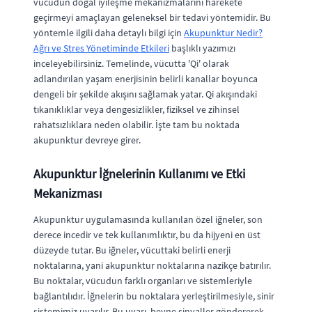
vücudun doğal iyileşme mekanizmalarını harekete
geçirmeyi amaçlayan geleneksel bir tedavi yöntemidir. Bu
yöntemle ilgili daha detaylı bilgi için
Akupunktur Nedir?
Ağrı ve Stres Yönetiminde Etkileri
başlıklı yazımızı
inceleyebilirsiniz. Temelinde, vücutta 'Qi' olarak
adlandırılan yaşam enerjisinin belirli kanallar boyunca
dengeli bir şekilde akışını sağlamak yatar. Qi akışındaki
tıkanıklıklar veya dengesizlikler, fiziksel ve zihinsel
rahatsızlıklara neden olabilir. İşte tam bu noktada
akupunktur devreye girer.
Akupunktur İğnelerinin Kullanımı ve Etki
Mekanizması
Akupunktur uygulamasında kullanılan özel iğneler, son
derece incedir ve tek kullanımlıktır, bu da hijyeni en üst
düzeyde tutar. Bu iğneler, vücuttaki belirli enerji
noktalarına, yani akupunktur noktalarına nazikçe batırılır.
Bu noktalar, vücudun farklı organları ve sistemleriyle
bağlantılıdır. İğnelerin bu noktalara yerleştirilmesiyle, sinir
sistemimiz uyarılır. Bu uyarı, beyne sinyaller göndererek