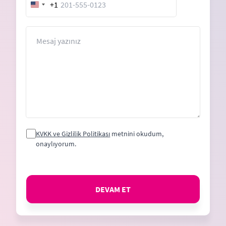
+1
United
States
+1
Mesaj
KVKK ve Gizlilik Politikası
metnini okudum,
onaylıyorum.
DEVAM ET