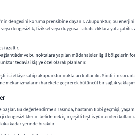
i
chi"nin dengesini koruma prensibine dayanır. Akupunktur, bu enerji
 veya dengesizlik, fiziksel veya duygusal rahatsızlıklara yol açabilir. 
i azaltır.
bağlantılıdır ve bu noktalara yapılan müdahaleler ilgili bölgelerin fonk
punktur tedavisi kişiye özel olarak planlanır.
ştirici etkiye sahip akupunktur noktaları kullanılır. Sindirim sorunl
me mekanizmalarını harekete geçirerek bütüncül bir sağlık yaklaşım
er
 başlar. Bu değerlendirme sırasında, hastanın tıbbi geçmişi, yaşam t
dengesizliklerini belirlemek için çeşitli teşhis yöntemleri kullanır. 
kika kadar yerinde bırakılır.