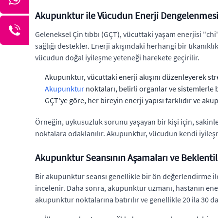
Akupunktur ile Vücudun Enerji Dengelenmes
Geleneksel Çin tıbbı (GÇT), vücuttaki yaşam enerjisi "
sağlığı destekler. Enerji akışındaki herhangi bir tıkanıklık
vücudun doğal iyileşme yeteneği harekete geçirilir.
Akupunktur, vücuttaki enerji akışını düzenleyerek stres
Akupunktur
noktaları, belirli organlar ve sistemlerle 
GÇT'ye göre, her bireyin enerji yapısı farklıdır ve aku
Örneğin, uykusuzluk sorunu yaşayan bir kişi için, sakinle
noktalara odaklanılır. Akupunktur, vücudun kendi iyileş
Akupunktur Seansının Aşamaları ve Beklentil
Bir akupunktur seansı genellikle bir ön değerlendirme ile
incelenir. Daha sonra, akupunktur uzmanı, hastanın enerji 
akupunktur noktalarına batırılır ve genellikle 20 ila 30 da