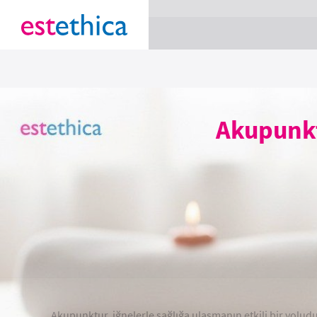
section Service {
}
Akupunkt
Akupunktur, iğnelerle sağlığa ulaşmanın etkili bir yoludur.