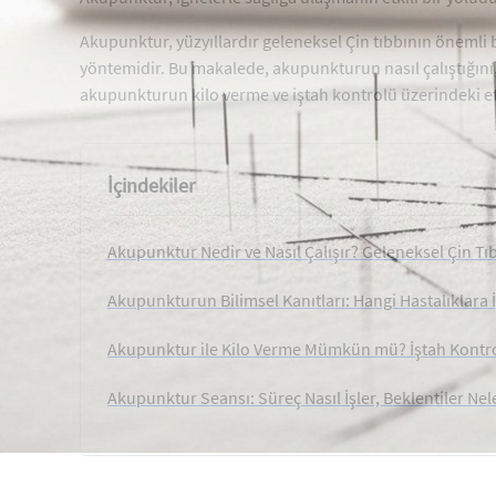
Akupunktur, yüzyıllardır geleneksel Çin tıbbının önemli b
yöntemidir. Bu makalede, akupunkturun nasıl çalıştığını, b
akupunkturun kilo verme ve iştah kontrolü üzerindeki et
İçindekiler
Akupunktur Nedir ve Nasıl Çalışır? Geleneksel Çin Tı
Akupunkturun Bilimsel Kanıtları: Hangi Hastalıklara İ
Akupunktur ile Kilo Verme Mümkün mü? İştah Kontrol
Akupunktur Seansı: Süreç Nasıl İşler, Beklentiler Nel