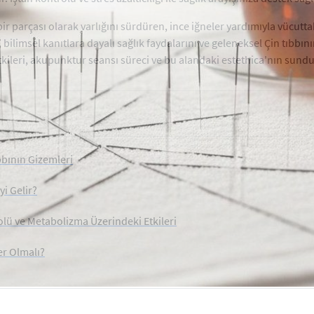
ir parçası olarak varlığını sürdüren, ince iğneler yardımıyla vücutta
ilimsel kanıtlara dayalı sağlık faydalarını ve geleneksel Çin tıbbını
kileri, akupunktur seansı süreci ve bu alandaki estethica'nın sundu
bbının Gizemleri
yi Gelir?
ü ve Metabolizma Üzerindeki Etkileri
er Olmalı?