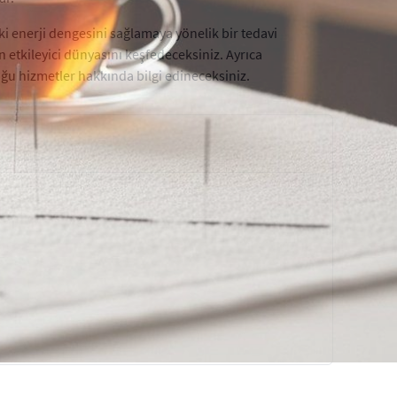
ki enerji dengesini sağlamaya yönelik bir tedavi
n etkileyici dünyasını keşfedeceksiniz. Ayrıca
ğu hizmetler hakkında bilgi edineceksiniz.