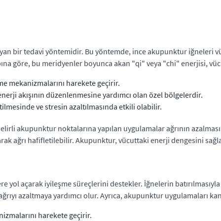
 bir tedavi yöntemidir. Bu yöntemde, ince akupunktur iğneleri vücu
bına göre, bu meridyenler boyunca akan "qi" veya "chi" enerjisi, vücu
me mekanizmalarını harekete geçirir.
 enerji akışının düzenlenmesine yardımcı olan özel bölgelerdir.
tilmesinde ve stresin azaltılmasında etkili olabilir.
belirli akupunktur noktalarına yapılan uygulamalar ağrının azalmasına
ak ağrı hafifletilebilir. Akupunktur, vücuttaki enerji dengesini sağla
ere yol açarak iyileşme süreçlerini destekler. İğnelerin batırılmasıyla
e ağrıyı azaltmaya yardımcı olur. Ayrıca, akupunktur uygulamaları kan do
nizmalarını harekete geçirir.