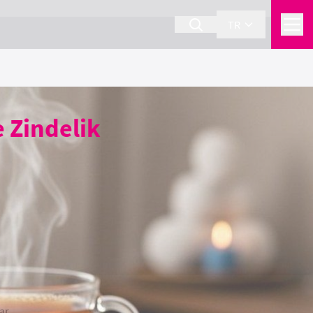
TR
 Zindelik
ar.