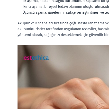
İlk aşama, hastanın sağlık durumunun kapsamlı bir şe
İkinci aşama, bireysel tedavi planının oluşturulmasıdı
Üçüncü aşama, iğnelerin nazikçe yerleştirilmesi ve ted
Akupunktur seansları sırasında çoğu hasta rahatlama ve g
akupunkturistler tarafından uygulanan tedaviler, hastaları
yöntemi olarak, sağlığınızı desteklemek için güvenilir bir