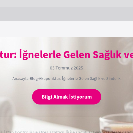
ur: İğnelerle Gelen Sağlık ve
03 Temmuz 2025
Anasayfa
›
Blog
›
Akupunktur: İğnelerle Gelen Sağlık ve Zindelik
Bilgi Almak İstiyorum
 İştah kontrolü ve stres azaltıcılığı ile sağlık arayışınıza destek sağl