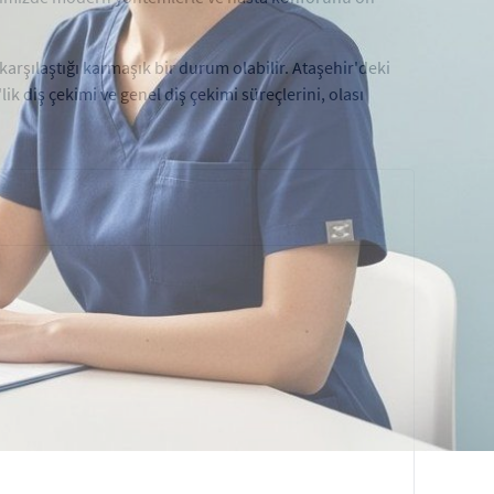
 karşılaştığı karmaşık bir durum olabilir. Ataşehir'deki
ik diş çekimi ve genel diş çekimi süreçlerini, olası