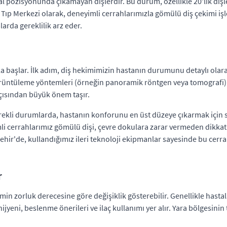
l pozisyonunda çıkamayan dişlerdir. Bu durum, özellikle 20'lik dişler
 Tıp Merkezi olarak, deneyimli cerrahlarımızla gömülü diş çekimi i
arda gereklilik arz eder.
ıkla başlar. İlk adım, diş hekimimizin hastanın durumunu detaylı ola
görüntüleme yöntemleri (örneğin panoramik röntgen veya tomografi) k
çısından büyük önem taşır.
. Gerekli durumlarda, hastanın konforunu en üst düzeye çıkarmak için
li cerrahlarımız gömülü dişi, çevre dokulara zarar vermeden dikkat
taşehir'de, kullandığımız ileri teknoloji ekipmanlar sayesinde bu ce
r
imin zorluk derecesine göre değişiklik gösterebilir. Genellikle hast
z hijyeni, beslenme önerileri ve ilaç kullanımı yer alır. Yara bölgesin