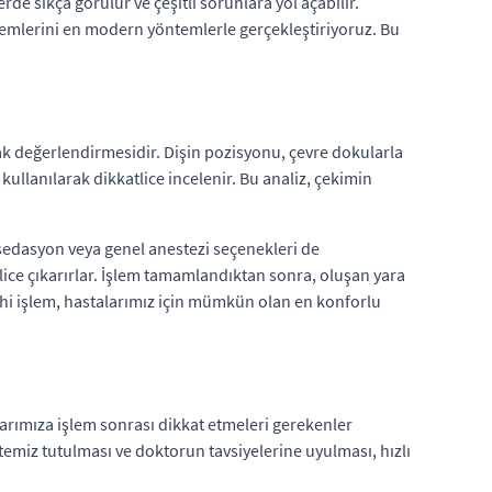
de sıkça görülür ve çeşitli sorunlara yol açabilir.
şlemlerini en modern yöntemlerle gerçekleştiriyoruz. Bu
rak değerlendirmesidir. Dişin pozisyonu, çevre dokularla
ullanılarak dikkatlice incelenir. Bu analiz, çekimin
 sedasyon veya genel anestezi seçenekleri de
lice çıkarırlar. İşlem tamamlandıktan sonra, oluşan yara
rrahi işlem, hastalarımız için mümkün olan en konforlu
alarımıza işlem sonrası dikkat etmeleri gerekenler
in temiz tutulması ve doktorun tavsiyelerine uyulması, hızlı