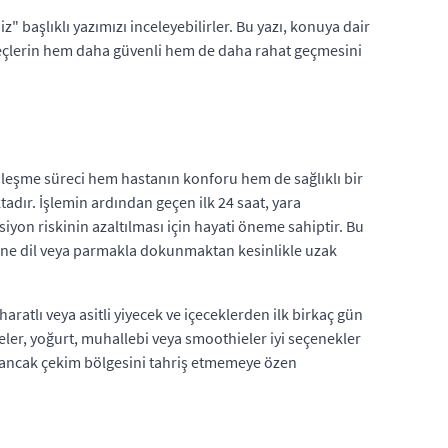
" başlıklı yazımızı inceleyebilirler. Bu yazı, konuya dair
süreçlerin hem daha güvenli hem de daha rahat geçmesini
yileşme süreci hem hastanın konforu hem de sağlıklı bir
dır. İşlemin ardından geçen ilk 24 saat, yara
yon riskinin azaltılması için hayati öneme sahiptir. Bu
ine dil veya parmakla dokunmaktan kesinlikle uzak
ratlı veya asitli yiyecek ve içeceklerden ilk birkaç gün
ler, yoğurt, muhallebi veya smoothieler iyi seçenekler
ir, ancak çekim bölgesini tahriş etmemeye özen