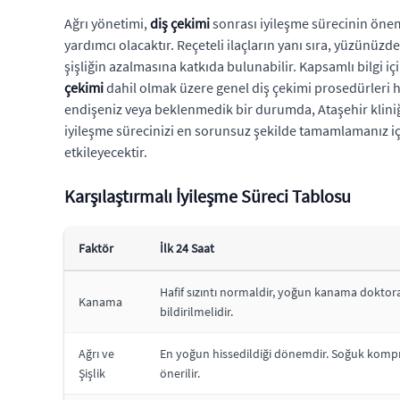
Ağrı yönetimi,
diş çekimi
sonrası iyileşme sürecinin öneml
yardımcı olacaktır. Reçeteli ilaçların yanı sıra, yüzünü
şişliğin azalmasına katkıda bulunabilir. Kapsamlı bilgi iç
çekimi
dahil olmak üzere genel diş çekimi prosedürleri hak
endişeniz veya beklenmedik bir durumda, Ataşehir kliniği
iyileşme sürecinizi en sorunsuz şekilde tamamlamanız iç
etkileyecektir.
Karşılaştırmalı İyileşme Süreci Tablosu
Faktör
İlk 24 Saat
Hafif sızıntı normaldir, yoğun kanama doktor
Kanama
bildirilmelidir.
Ağrı ve
En yoğun hissedildiği dönemdir. Soğuk komp
Şişlik
önerilir.