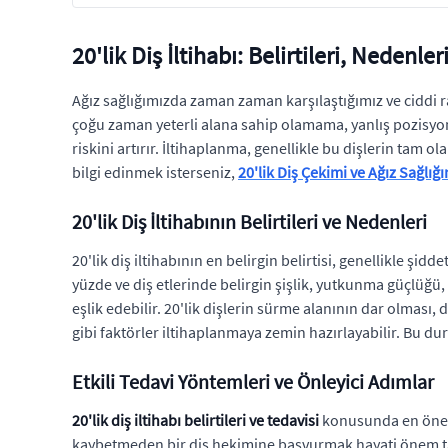
20'lik Diş İltihabı: Belirtileri, Nedenle
Ağız sağlığımızda zaman zaman karşılaştığımız ve ciddi raha
çoğu zaman yeterli alana sahip olamama, yanlış pozisyo
riskini artırır. İltihaplanma, genellikle bu dişlerin ta
bilgi edinmek isterseniz,
20'lik Diş Çekimi ve Ağız Sağlığ
20'lik Diş İltihabının Belirtileri ve Nedenleri
20'lik diş iltihabının en belirgin belirtisi, genellikle şid
yüzde ve diş etlerinde belirgin şişlik, yutkunma güçlüğü,
eşlik edebilir. 20'lik dişlerin sürme alanının dar olması
gibi faktörler iltihaplanmaya zemin hazırlayabilir. Bu du
Etkili Tedavi Yöntemleri ve Önleyici Adımlar
20'lik diş iltihabı belirtileri ve tedavisi
konusunda en önemli
kaybetmeden bir diş hekimine başvurmak hayati önem taşır.