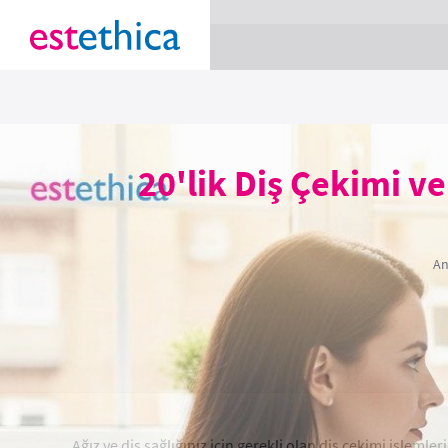
section Service {
}
20'lik Diş Çekimi v
An
Ağız ve diş sağlığınız için gerekli olan diş çekimi işleml