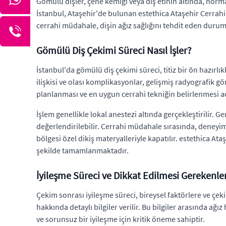
Gömülü dişler, çene kemiği veya diş etinin altında, norma
İstanbul, Ataşehir'de bulunan estethica Ataşehir Cerrahi
cerrahi müdahale, dişin ağız sağlığını tehdit eden duruml
Gömülü Diş Çekimi Süreci Nasıl İşler?
İstanbul'da gömülü diş çekimi süreci, titiz bir ön hazırl
ilişkisi ve olası komplikasyonlar, gelişmiş radyografik 
planlanması ve en uygun cerrahi tekniğin belirlenmesi a
İşlem genellikle lokal anestezi altında gerçekleştirilir
değerlendirilebilir. Cerrahi müdahale sırasında, deneyim
bölgesi özel dikiş materyalleriyle kapatılır. estethica A
şekilde tamamlanmaktadır.
İyileşme Süreci ve Dikkat Edilmesi Gerekenle
Çekim sonrası iyileşme süreci, bireysel faktörlere ve çek
hakkında detaylı bilgiler verilir. Bu bilgiler arasında ağı
ve sorunsuz bir iyileşme için kritik öneme sahiptir.