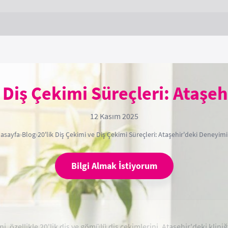
e Diş Çekimi Süreçleri: Ataşe
12 Kasım 2025
asayfa
›
Blog
›
20'lik Diş Çekimi ve Diş Çekimi Süreçleri: Ataşehir'deki Deneyimi
Bilgi Almak İstiyorum
erini, özellikle 20'lik diş ve gömülü diş çekimlerini, Ataşehir'deki 