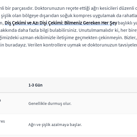
i bir parçasıdır. Doktorunuzun reçete ettiği ağrı kesicileri düzenli 
zde şişlik olan bölgeye dışarıdan soğuk kompres uygulamak da rahatl
in,
Diş Çekimi ve Azı Dişi Çekimi: Bilmeniz Gereken Her Şey
başlıklı y
kında daha fazla bilgi bulabilirsiniz. Unutulmamalıdır ki, her bireyi
mizdeki uzman ekibimizle iletişime geçmekten çekinmeyin. Bizler, siz
in buradayız. Verilen kontrollere uymak ve doktorunuzun tavsiyele
1-3 Gün
a
Genellikle durmuş olur.
res
Ağrı ve şişlik azalmaya başlar.