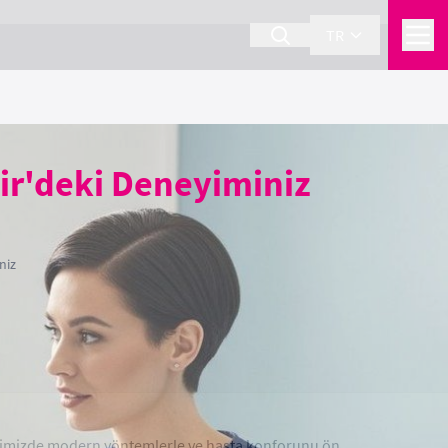
TR
hir'deki Deneyiminiz
niz
kliniğimizde modern yöntemlerle ve hasta konforunu ön