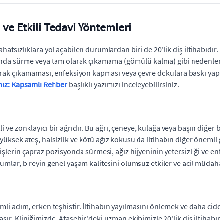
ri ve Etkili Tedavi Yöntemleri
tsızlıklara yol açabilen durumlardan biri de 20'lik diş iltihabıdır. 2
nda sürme veya tam olarak çıkamama (gömülü kalma) gibi nedenlerl
m olarak çıkamaması, enfeksiyon kapması veya çevre dokulara baskı y
ınız: Kapsamlı Rehber
başlıklı yazımızı inceleyebilirsiniz.
detli ve zonklayıcı bir ağrıdır. Bu ağrı, çeneye, kulağa veya başın diğe
 yüksek ateş, halsizlik ve kötü ağız kokusu da iltihabın diğer önemli
, dişlerin çapraz pozisyonda sürmesi, ağız hijyeninin yetersizliği ve
rumlar, bireyin genel yaşam kalitesini olumsuz etkiler ve acil müdaha
 adım, erken teşhistir. İltihabın yayılmasını önlemek ve daha cidd
 Kliniğimizde, Ataşehir'deki uzman ekibimizle 20'lik diş iltihabının