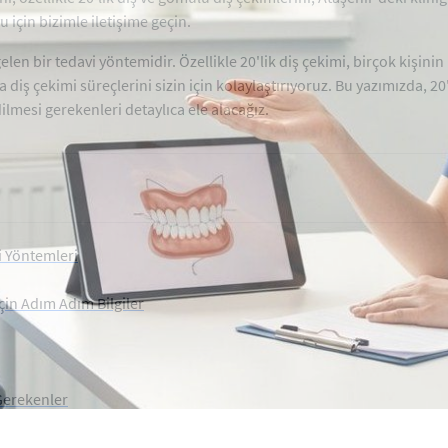
 için bizimle iletişime geçin.
len bir tedavi yöntemidir. Özellikle 20'lik diş çekimi, birçok kişinin
diş çekimi süreçlerini sizin için kolaylaştırıyoruz. Bu yazımızda, 20'l
ilmesi gerekenleri detaylıca ele alacağız.
vi Yöntemleri
çin Adım Adım Bilgiler
 Gerekenler