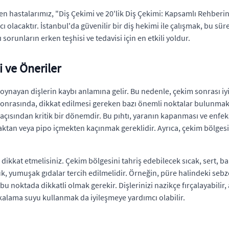
yen hastalarımız, "Diş Çekimi ve 20'lik Diş Çekimi: Kapsamlı Rehberiniz
 olacaktır. İstanbul'da güvenilir bir diş hekimi ile çalışmak, bu 
 sorunların erken teşhisi ve tedavisi için en etkili yoldur.
i ve Öneriler
 oynayan dişlerin kaybı anlamına gelir. Bu nedenle, çekim sonrası i
sonrasında, dikkat edilmesi gereken bazı önemli noktalar bulunmakta
ısından kritik bir dönemdir. Bu pıhtı, yaranın kapanması ve enfeksi
ktan veya pipo içmekten kaçınmak gereklidir. Ayrıca, çekim bölges
ikkat etmelisiniz. Çekim bölgesini tahriş edebilecek sıcak, sert, baha
, yumuşak gıdalar tercih edilmelidir. Örneğin, püre halindeki sebze
bu noktada dikkatli olmak gerekir. Dişlerinizi nazikçe fırçalayabil
kalama suyu kullanmak da iyileşmeye yardımcı olabilir.