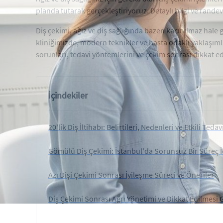
planda tutarak gerçekleştiriyoruz. Detaylı bilgi ve randevu
Diş çekimi, ağız ve diş sağlığında bazen kaçınılmaz hale ge
kliniğimizde, modern teknikler ve hasta odaklı yaklaşımla 
sorunları, tedavi yöntemlerini ve çekim sonrası dikkat ed
İçindekiler
20'lik Diş İltihabı: Belirtileri, Nedenleri ve Etkili Teda
Gömülü Diş Çekimi: İstanbul'da Sorunsuz Bir Süreç İ
Azı Dişi Çekimi Sonrası İyileşme Süreci ve Öneriler
Diş Çekimi Sonrası Ağrı Yönetimi ve Dikkat Edilmesi