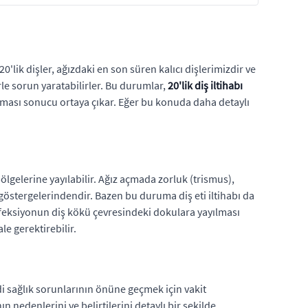
0'lik dişler, ağızdaki en son süren kalıcı dişlerimizdir ve
e sorun yaratabilirler. Bu durumlar,
20'lik diş iltihabı
apması sonucu ortaya çıkar. Eğer bu konuda daha detaylı
r bölgelerine yayılabilir. Ağız açmada zorluk (trismus),
 göstergelerindendir. Bazen bu duruma diş eti iltihabı da
 enfeksiyonun diş kökü çevresindeki dokulara yayılması
le gerektirebilir.
i sağlık sorunlarının önüne geçmek için vakit
 nedenlerini ve belirtilerini detaylı bir şekilde