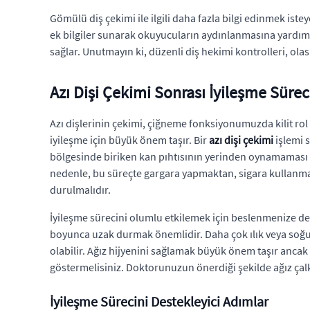
Gömülü diş çekimi ile ilgili daha fazla bilgi edinmek iste
ek bilgiler sunarak okuyucuların aydınlanmasına yardımcı
sağlar. Unutmayın ki, düzenli diş hekimi kontrolleri, olası
Azı Dişi Çekimi Sonrası İyileşme Sürec
Azı dişlerinin çekimi, çiğneme fonksiyonumuzda kilit rol
iyileşme için büyük önem taşır. Bir
azı dişi çekimi
işlemi 
bölgesinde biriken kan pıhtısının yerinden oynamaması aç
nedenle, bu süreçte gargara yapmaktan, sigara kullanma
durulmalıdır.
İyileşme sürecini olumlu etkilemek için beslenmenize de d
boyunca uzak durmak önemlidir. Daha çok ılık veya soğuk
olabilir. Ağız hijyenini sağlamak büyük önem taşır ancak 
göstermelisiniz. Doktorunuzun önerdiği şekilde ağız çal
İyileşme Sürecini Destekleyici Adımlar