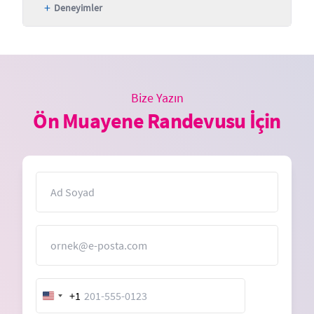
+
Deneyimler
Bize Yazın
Ön Muayene Randevusu İçin
İsim
E-Posta
+1
United