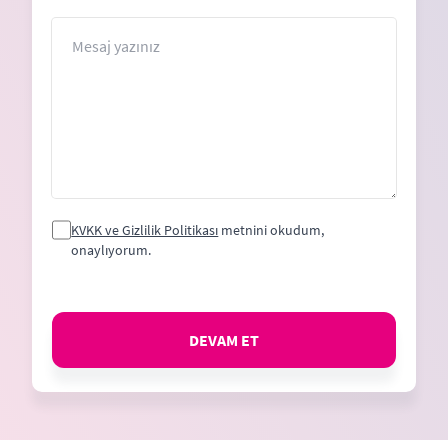
States
+1
Mesaj
KVKK ve Gizlilik Politikası
metnini okudum,
onaylıyorum.
DEVAM ET