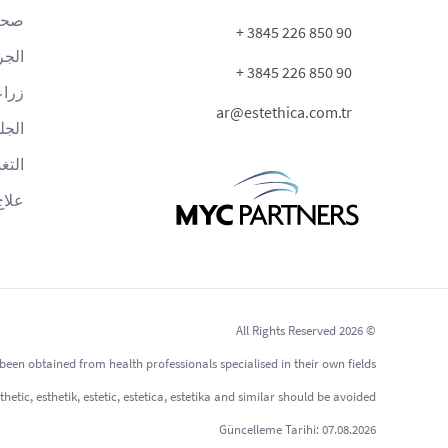
صحة 
90 850 226 3845 +
الجر
90 850 226 3845 +
زراع
ar@estethica.com.tr
الجل
التغ
علاج
© 2026 All Rights Reserved
een obtained from health professionals specialised in their own fields.
ic, esthetik, estetic, estetica, estetika and similar should be avoided.
Güncelleme Tarihi: 07.08.2026