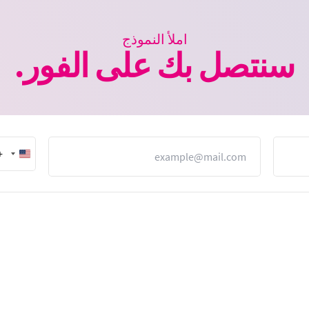
املأ النموذج
سنتصل بك على الفور.
البريد الإلكتروني
1
nited
States
+1