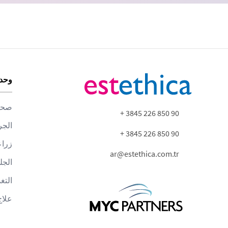
وحدا
صحة 
90 850 226 3845 +
الجر
90 850 226 3845 +
زراع
ar@estethica.com.tr
الجل
التغ
علاج