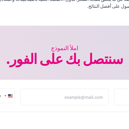
صول على أفضل النتائج.
املأ النموذج
سنتصل بك على الفور.
البريد الإلكتروني
1
nited
States
+1