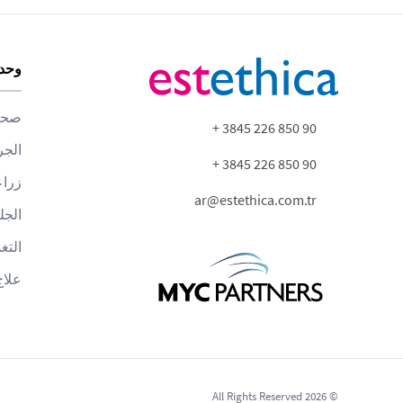
وحدا
صحة 
90 850 226 3845 +
الجر
90 850 226 3845 +
زراع
ar@estethica.com.tr
الجل
التغ
علاج
© 2026 All Rights Reserved