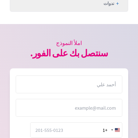
+
ندوات
املأ النموذج
سنتصل بك على الفور.
الاسم
البريد الإلكتروني
+1
United