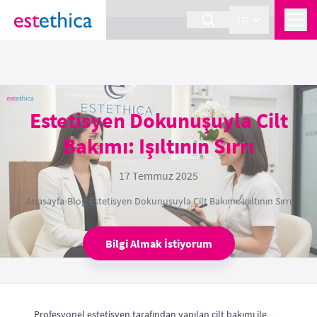
section Service {
}
TR
Estetisyen Dokunuşuyla Cilt
Bakımı: Işıltının Sırrı
17 Temmuz 2025
Anasayfa
›
Blog
›
Estetisyen Dokunuşuyla Cilt Bakımı: Işıltının Sırrı
Bilgi Almak İstiyorum
Profesyonel estetisyen tarafından yapılan cilt bakımı ile