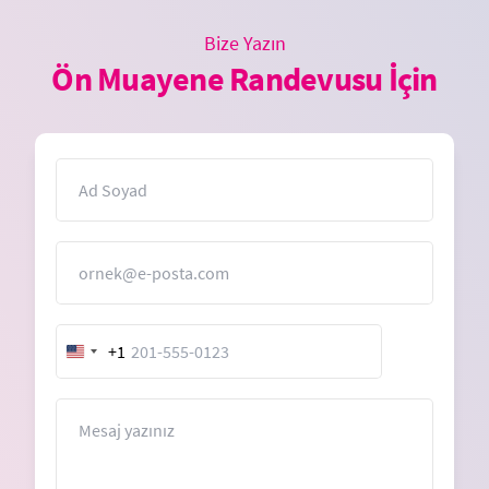
Bize Yazın
Ön Muayene Randevusu İçin
İsim
E-Posta
+1
United
States
+1
Mesaj