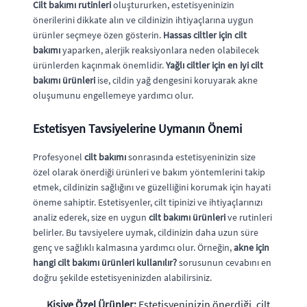
Cilt bakımı rutinleri
oluştururken, estetisyeninizin
önerilerini dikkate alın ve cildinizin ihtiyaçlarına uygun
ürünler seçmeye özen gösterin.
Hassas ciltler için cilt
bakımı
yaparken, alerjik reaksiyonlara neden olabilecek
ürünlerden kaçınmak önemlidir.
Yağlı ciltler için en iyi cilt
bakımı ürünleri
ise, cildin yağ dengesini koruyarak akne
oluşumunu engellemeye yardımcı olur.
Estetisyen Tavsiyelerine Uymanın Önemi
Profesyonel
cilt bakımı
sonrasında estetisyeninizin size
özel olarak önerdiği ürünleri ve bakım yöntemlerini takip
etmek, cildinizin sağlığını ve güzelliğini korumak için hayati
öneme sahiptir. Estetisyenler, cilt tipinizi ve ihtiyaçlarınızı
analiz ederek, size en uygun
cilt bakımı ürünleri
ve rutinleri
belirler. Bu tavsiyelere uymak, cildinizin daha uzun süre
genç ve sağlıklı kalmasına yardımcı olur. Örneğin,
akne için
hangi cilt bakımı ürünleri kullanılır?
sorusunun cevabını en
doğru şekilde estetisyeninizden alabilirsiniz.
Kişiye Özel Ürünler:
Estetisyeninizin önerdiği, cilt