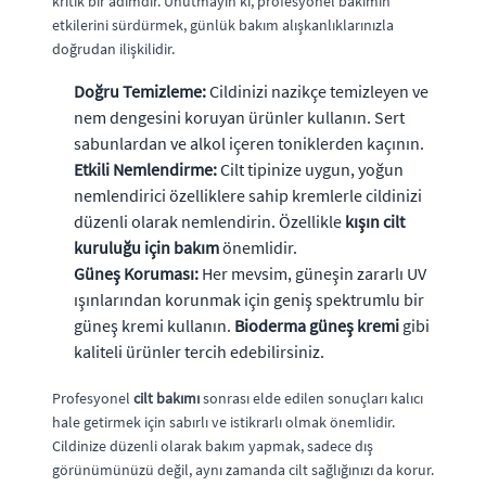
kritik bir adımdır. Unutmayın ki, profesyonel bakımın
etkilerini sürdürmek, günlük bakım alışkanlıklarınızla
doğrudan ilişkilidir.
Doğru Temizleme:
Cildinizi nazikçe temizleyen ve
nem dengesini koruyan ürünler kullanın. Sert
sabunlardan ve alkol içeren toniklerden kaçının.
Etkili Nemlendirme:
Cilt tipinize uygun, yoğun
nemlendirici özelliklere sahip kremlerle cildinizi
düzenli olarak nemlendirin. Özellikle
kışın cilt
kuruluğu için bakım
önemlidir.
Güneş Koruması:
Her mevsim, güneşin zararlı UV
ışınlarından korunmak için geniş spektrumlu bir
güneş kremi kullanın.
Bioderma güneş kremi
gibi
kaliteli ürünler tercih edebilirsiniz.
Profesyonel
cilt bakımı
sonrası elde edilen sonuçları kalıcı
hale getirmek için sabırlı ve istikrarlı olmak önemlidir.
Cildinize düzenli olarak bakım yapmak, sadece dış
görünümünüzü değil, aynı zamanda cilt sağlığınızı da korur.