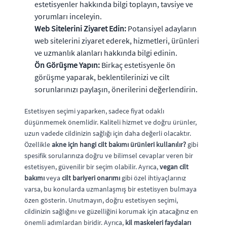
estetisyenler hakkında bilgi toplayın, tavsiye ve
yorumları inceleyin.
Web Sitelerini Ziyaret Edin:
Potansiyel adayların
web sitelerini ziyaret ederek, hizmetleri, ürünleri
ve uzmanlık alanları hakkında bilgi edinin.
Ön Görüşme Yapın:
Birkaç estetisyenle ön
görüşme yaparak, beklentilerinizi ve cilt
sorunlarınızı paylaşın, önerilerini değerlendirin.
Estetisyen seçimi yaparken, sadece fiyat odaklı
düşünmemek önemlidir. Kaliteli hizmet ve doğru ürünler,
uzun vadede cildinizin sağlığı için daha değerli olacaktır.
Özellikle
akne için hangi cilt bakımı ürünleri kullanılır?
gibi
spesifik sorularınıza doğru ve bilimsel cevaplar veren bir
estetisyen, güvenilir bir seçim olabilir. Ayrıca,
vegan cilt
bakımı
veya
cilt bariyeri onarımı
gibi özel ihtiyaçlarınız
varsa, bu konularda uzmanlaşmış bir estetisyen bulmaya
özen gösterin. Unutmayın, doğru estetisyen seçimi,
cildinizin sağlığını ve güzelliğini korumak için atacağınız en
önemli adımlardan biridir. Ayrıca,
kil maskeleri faydaları