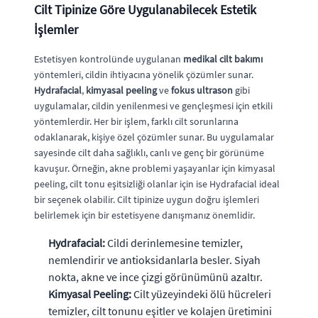
Cilt Tipinize Göre Uygulanabilecek Estetik
İşlemler
Estetisyen kontrolünde uygulanan
medikal cilt bakımı
yöntemleri, cildin ihtiyacına yönelik çözümler sunar.
Hydrafacial
,
kimyasal peeling
ve
fokus ultrason
gibi
uygulamalar, cildin yenilenmesi ve gençleşmesi için etkili
yöntemlerdir. Her bir işlem, farklı cilt sorunlarına
odaklanarak, kişiye özel çözümler sunar. Bu uygulamalar
sayesinde cilt daha sağlıklı, canlı ve genç bir görünüme
kavuşur. Örneğin, akne problemi yaşayanlar için kimyasal
peeling, cilt tonu eşitsizliği olanlar için ise Hydrafacial ideal
bir seçenek olabilir. Cilt tipinize uygun doğru işlemleri
belirlemek için bir estetisyene danışmanız önemlidir.
Hydrafacial:
Cildi derinlemesine temizler,
nemlendirir ve antioksidanlarla besler. Siyah
nokta, akne ve ince çizgi görünümünü azaltır.
Kimyasal Peeling:
Cilt yüzeyindeki ölü hücreleri
temizler, cilt tonunu eşitler ve kolajen üretimini